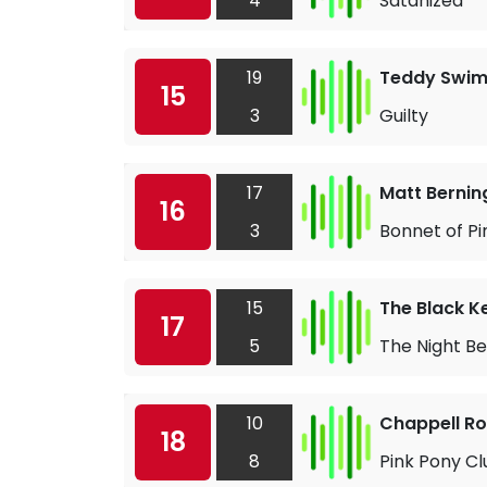
4
Satanized
19
Teddy Swi
15
3
Guilty
17
Matt Bernin
16
3
Bonnet of Pi
15
The Black K
17
5
The Night Be
10
Chappell R
18
8
Pink Pony Cl