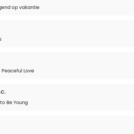
gend op vakantie
s
s Peaceful Love
.C.
 to Be Young