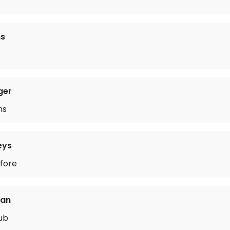
ms
ger
ns
eys
fore
oan
ub