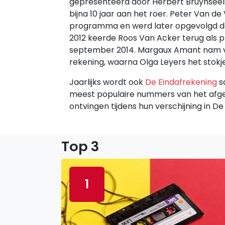
gepresenteerd door Herbert Bruynseels
bijna 10 jaar aan het roer. Peter Van d
programma en werd later opgevolgd do
2012 keerde Roos Van Acker terug als p
september 2014. Margaux Amant nam va
rekening, waarna Olga Leyers het stok
Jaarlijks wordt ook
De Eindafrekening
s
meest populaire nummers van het afge
ontvingen tijdens hun verschijning in De
Top 3
1