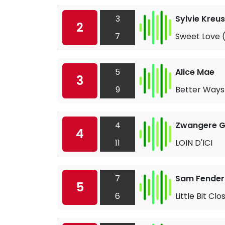
3
Sylvie Kreu
2
7
Sweet Love 
5
Alice Mae
3
9
Better Ways
4
Zwangere 
4
11
LOIN D'ICI
7
Sam Fender
5
6
Little Bit Clo