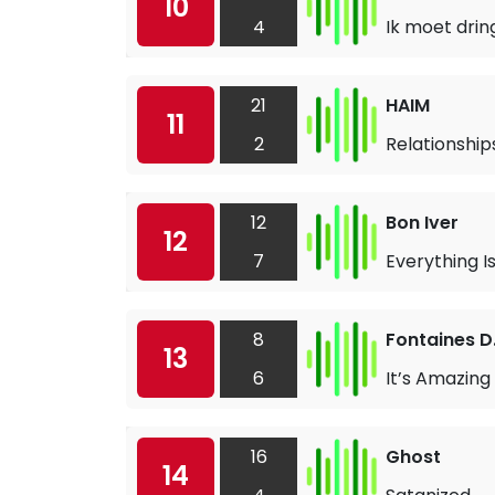
10
4
Ik moet drin
21
HAIM
11
2
Relationship
12
Bon Iver
12
7
Everything I
8
Fontaines D
13
6
It’s Amazing
16
Ghost
14