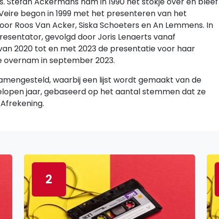
. Stefan Ackermans nam in 1990 het stokje over en bleef
e Veire begon in 1999 met het presenteren van het
or Roos Van Acker, Siska Schoeters en An Lemmens. In
resentator, gevolgd door Joris Lenaerts vanaf
n 2020 tot en met 2023 de presentatie voor haar
je overnam in september 2023.
amengesteld, waarbij een lijst wordt gemaakt van de
lopen jaar, gebaseerd op het aantal stemmen dat ze
 Afrekening.
2