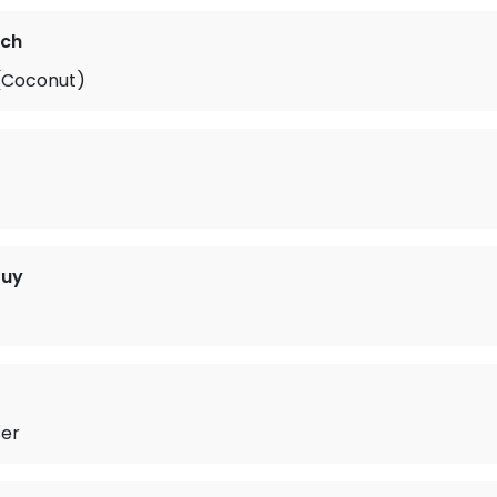
sch
(Coconut)
Guy
ser