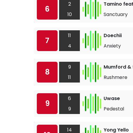
2
Tamino feat.
6
10
Sanctuary
11
Doechii
7
4
Anxiety
9
Mumford & 
8
11
Rushmere
6
Uwase
9
9
Pedestal
14
Yong Yello