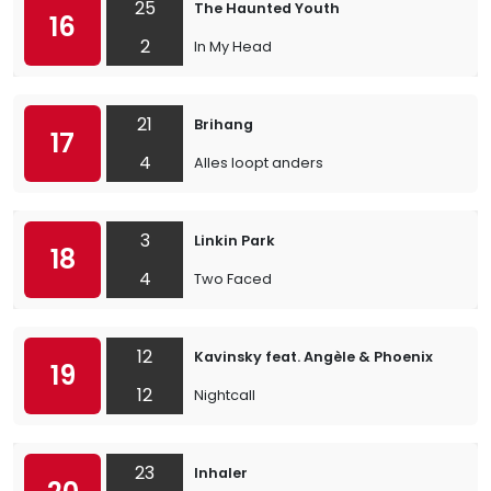
25
The Haunted Youth
16
2
In My Head
21
Brihang
17
4
Alles loopt anders
3
Linkin Park
18
4
Two Faced
12
Kavinsky feat. Angèle & Phoenix
19
12
Nightcall
23
Inhaler