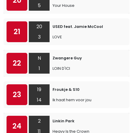
20
5
Your House
20
USED feat. Jamie McCool
21
3
LOVE
N
Zwangere Guy
22
1
LOIN D'ICI
19
Froukje & S10
23
14
Ik haat hem voor jou
2
Linkin Park
24
11
Heavy Is the Crown