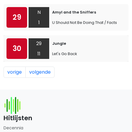
N
Amyl and the Sniffers
29
1
U Should Not Be Doing That / Facts
29
Jungle
30
11
Let's Go Back
vorige
volgende
Hitlijsten
Decennia