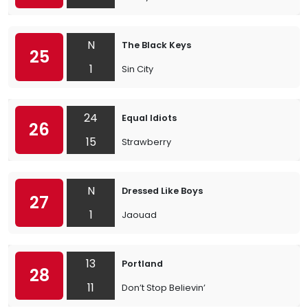
N
The Black Keys
25
1
Sin City
24
Equal Idiots
26
15
Strawberry
N
Dressed Like Boys
27
1
Jaouad
13
Portland
28
11
Don’t Stop Believin’