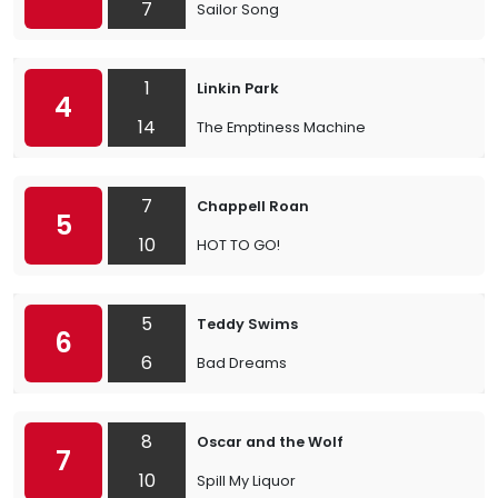
7
Sailor Song
1
Linkin Park
4
14
The Emptiness Machine
7
Chappell Roan
5
10
HOT TO GO!
5
Teddy Swims
6
6
Bad Dreams
8
Oscar and the Wolf
7
10
Spill My Liquor