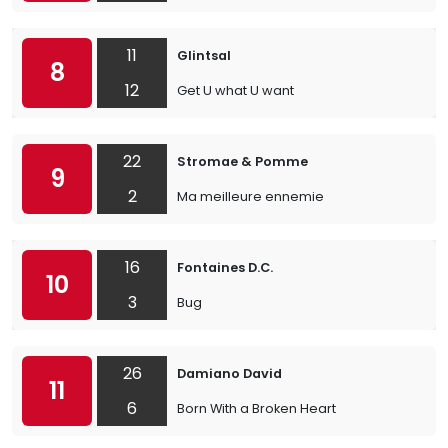
11
Glintsal
8
12
Get U what U want
22
Stromae & Pomme
9
2
Ma meilleure ennemie
16
Fontaines D.C.
10
3
Bug
26
Damiano David
11
6
Born With a Broken Heart