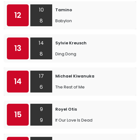
10
Tamino
12
8
Babylon
14
Sylvie Kreusch
13
8
Ding Dong
17
Michael Kiwanuka
14
6
The Rest of Me
9
Royel Otis
15
9
If Our Love Is Dead