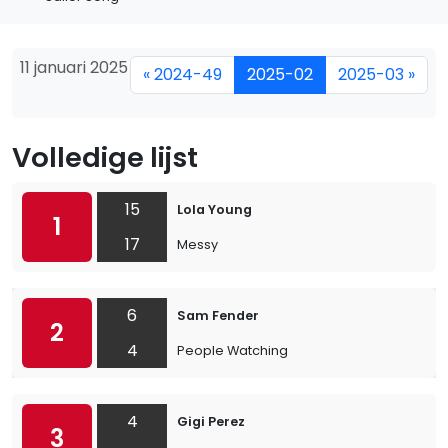
11 januari 2025
« 2024-49
2025-02
2025-03 »
Volledige lijst
15
Lola Young
1
17
Messy
6
Sam Fender
2
4
People Watching
4
Gigi Perez
3