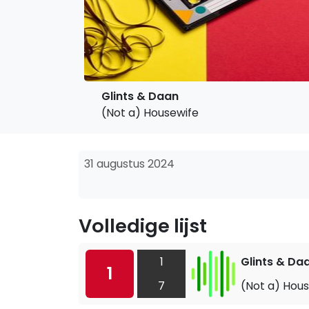
Glints & Daan
(Not a) Housewife
31 augustus 2024
Volledige lijst
1
Glints & Da
1
7
(Not a) Hou