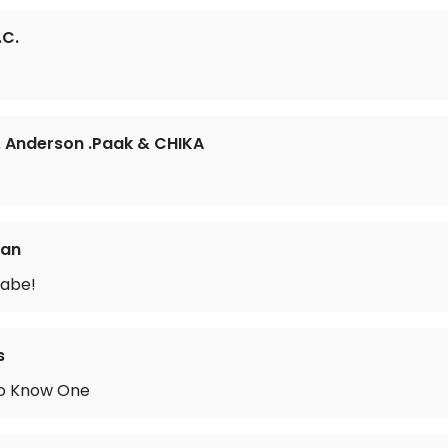
.C.
., Anderson .Paak & CHIKA
oan
Babe!
s
o Know One