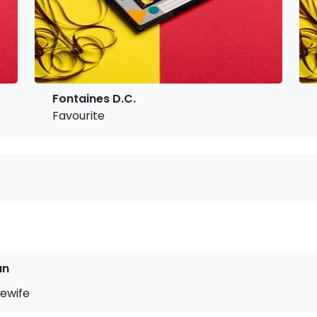
Fontaines D.C.
Favourite
an
sewife