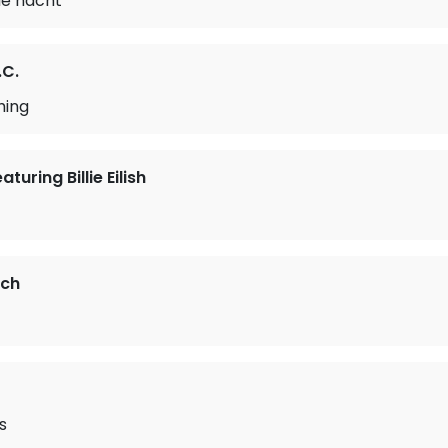
 de nacht
.C.
hing
aturing Billie Eilish
sch
s