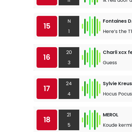
11
Ik reis door
N
Fontaines D
15
1
Here’s the T
20
Charli xcx fe
16
3
Guess
24
Sylvie Kreu
17
4
Hocus Pocus
21
MEROL
18
5
Koude kermi