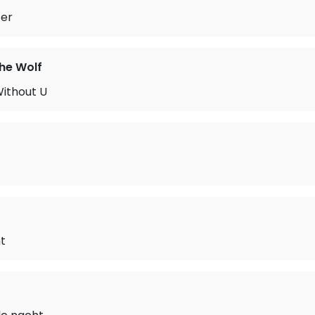
er
he Wolf
ithout U
ht