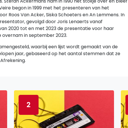
. Stefan Ackermans nam in 1990 het stokje over en bleef
e Veire begon in 1999 met het presenteren van het
or Roos Van Acker, Siska Schoeters en An Lemmens. In
resentator, gevolgd door Joris Lenaerts vanaf
n 2020 tot en met 2023 de presentatie voor haar
je overnam in september 2023.
amengesteld, waarbij een lijst wordt gemaakt van de
lopen jaar, gebaseerd op het aantal stemmen dat ze
 Afrekening.
2