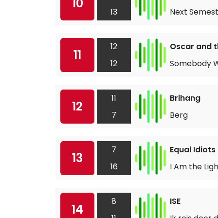
10
13
Next Semest
12
Oscar and t
11
12
Somebody W
11
Brihang
12
7
Berg
7
Equal Idiots
13
16
I Am the Lig
8
ISE
14