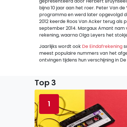
gepresenteerd door Herbert Bruynseels
bijna 10 jaar aan het roer. Peter Van d
programma en werd later opgevolgd do
2012 keerde Roos Van Acker terug als p
september 2014. Margaux Amant nam va
rekening, waarna Olga Leyers het stok
Jaarlijks wordt ook
De Eindafrekening
s
meest populaire nummers van het afge
ontvingen tijdens hun verschijning in De
Top 3
1