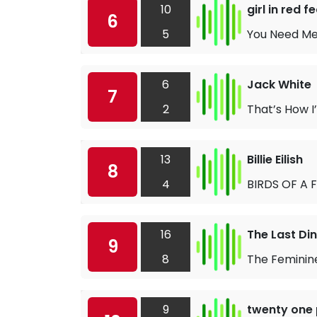
10
girl in red 
6
5
You Need M
6
Jack White
7
2
That’s How I
13
Billie Eilish
8
4
BIRDS OF A 
16
The Last Di
9
8
The Feminin
9
twenty one 