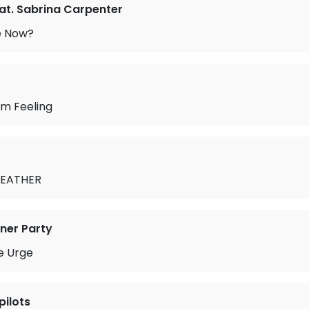
feat. Sabrina Carpenter
e Now?
’m Feeling
FEATHER
nner Party
e Urge
pilots