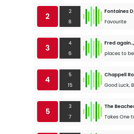
2
Fontaines D
2
8
Favourite
4
Fred again.
3
6
places to be
5
Chappell R
4
15
Good Luck, 
3
The Beache
5
7
Takes One t