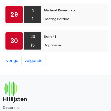
N
Michael Kiwanuka
29
1
Floating Parade
26
Sum 41
30
15
Dopamine
vorige
volgende
Hitlijsten
Decennia