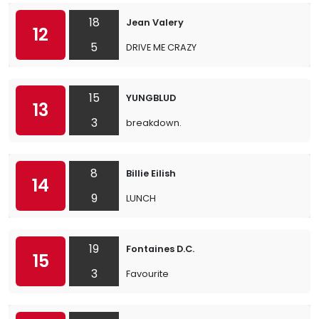
18
Jean Valery
12
5
DRIVE ME CRAZY
15
YUNGBLUD
13
3
breakdown.
8
Billie Eilish
14
9
LUNCH
19
Fontaines D.C.
15
3
Favourite