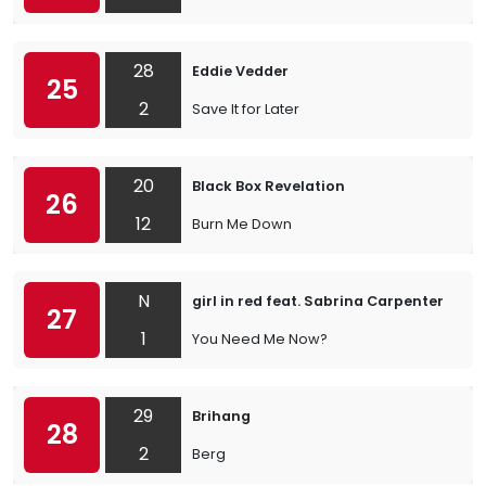
28
Eddie Vedder
25
2
Save It for Later
20
Black Box Revelation
26
12
Burn Me Down
N
girl in red feat. Sabrina Carpenter
27
1
You Need Me Now?
29
Brihang
28
2
Berg