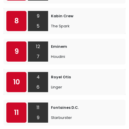
9
Kabin Crew
8
5
The Spark
12
Eminem
9
7
Houdini
4
Royel Otis
10
6
Linger
11
Fontaines D.C.
11
9
Starburster