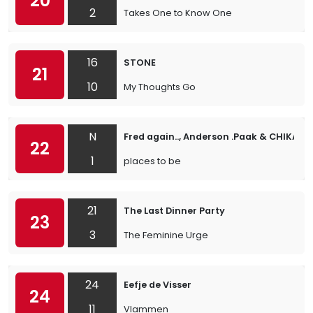
20
2
Takes One to Know One
16
STONE
21
10
My Thoughts Go
N
Fred again.., Anderson .Paak & CHIKA
22
1
places to be
21
The Last Dinner Party
23
3
The Feminine Urge
24
Eefje de Visser
24
11
Vlammen