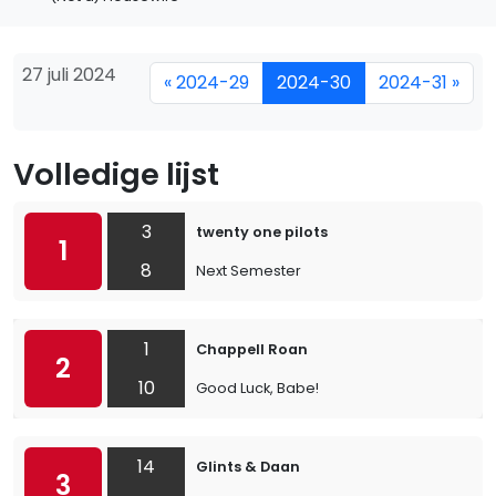
27 juli 2024
« 2024-29
2024-30
2024-31 »
Volledige lijst
3
twenty one pilots
1
8
Next Semester
1
Chappell Roan
2
10
Good Luck, Babe!
14
Glints & Daan
3