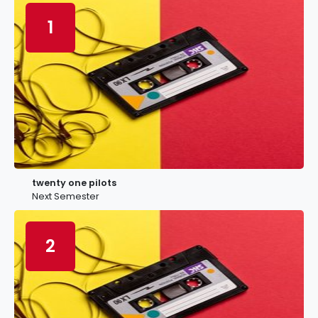
1
twenty one pilots
Next Semester
2