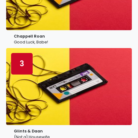
Chappell Roan
Good Luck, Babe!
3
Glints & Daan
(Not a) Housewife