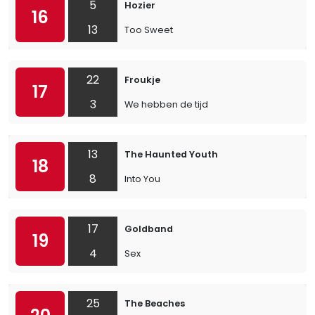
5
Hozier
16
13
Too Sweet
22
Froukje
17
3
We hebben de tijd
13
The Haunted Youth
18
8
Into You
17
Goldband
19
4
Sex
25
The Beaches