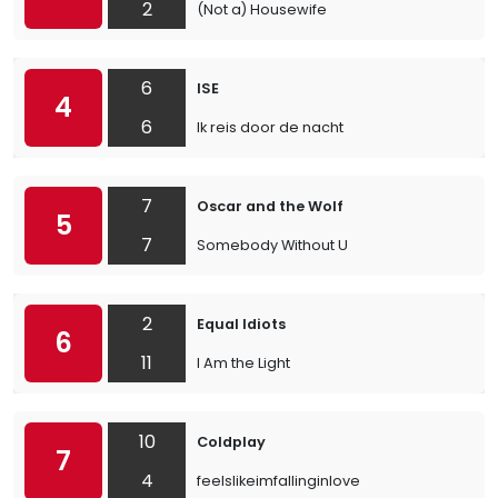
2
(Not a) Housewife
6
ISE
4
6
Ik reis door de nacht
7
Oscar and the Wolf
5
7
Somebody Without U
2
Equal Idiots
6
11
I Am the Light
10
Coldplay
7
4
feelslikeimfallinginlove