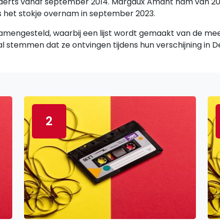
enaerts vanaf september 2014. Margaux Amant nam van 20
s het stokje overnam in september 2023.
amengesteld, waarbij een lijst wordt gemaakt van de me
l stemmen dat ze ontvingen tijdens hun verschijning in D
2