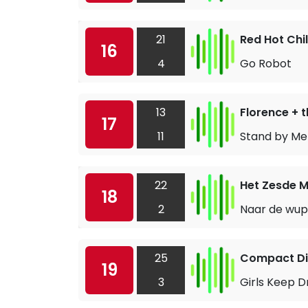
21
Red Hot Chi
16
4
Go Robot
13
Florence + 
17
11
Stand by Me
22
Het Zesde M
18
2
Naar de wu
25
Compact Di
19
3
Girls Keep D