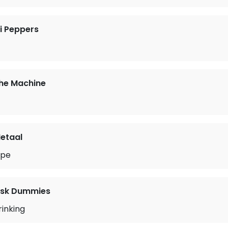
li Peppers
the Machine
etaal
ppe
sk Dummies
rinking