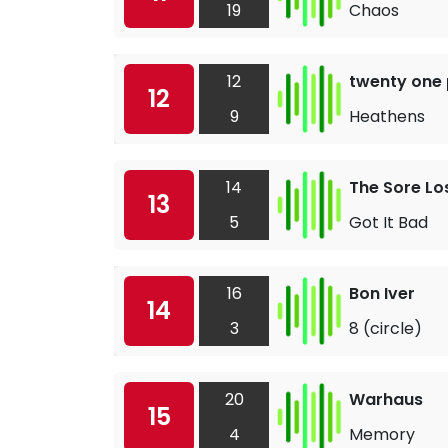
19
Chaos
12
twenty one 
12
9
Heathens
14
The Sore Lo
13
5
Got It Bad
16
Bon Iver
14
3
8 (circle)
20
Warhaus
15
4
Memory