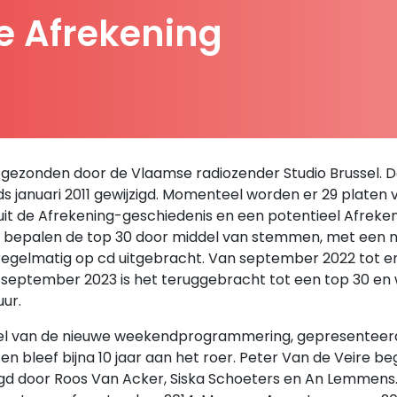
De Afrekening
uitgezonden door de Vlaamse radiozender Studio Brussel. De l
nds januari 2011 gewijzigd. Momenteel worden er 29 platen 
t uit de Afrekening-geschiedenis en een potentieel Afre
rs bepalen de top 30 door middel van stemmen, met een n
gelmatig op cd uitgebracht. Van september 2022 tot e
 september 2023 is het teruggebracht tot een top 30 en
uur.
erdeel van de nieuwe weekendprogrammering, gepresenteer
n bleef bijna 10 jaar aan het roer. Peter Van de Veire b
d door Roos Van Acker, Siska Schoeters en An Lemmens. 