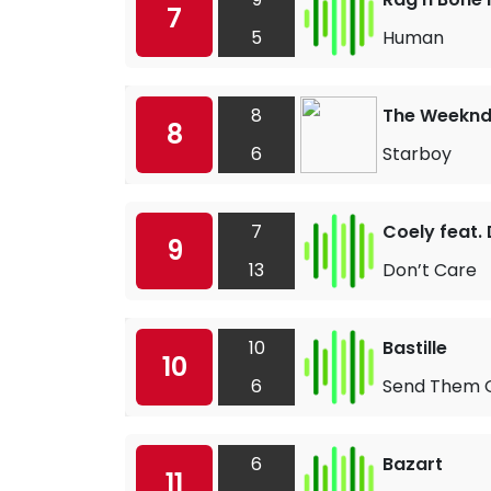
7
5
Human
8
The Weeknd 
8
6
Starboy
7
Coely feat.
9
13
Don’t Care
10
Bastille
10
6
Send Them O
6
Bazart
11