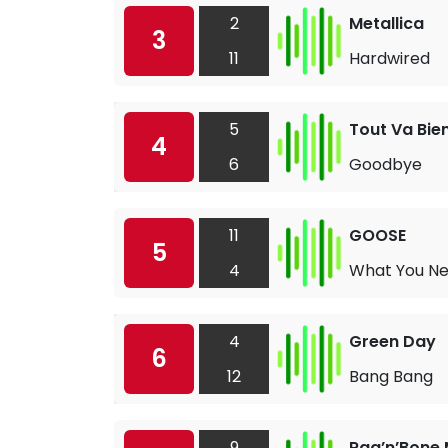
2
Metallica
3
11
Hardwired
5
Tout Va Bie
4
6
Goodbye
11
GOOSE
5
4
What You N
4
Green Day
6
12
Bang Bang
9
Rag’n’Bone