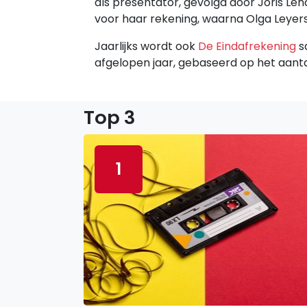
als presentator, gevolgd door Joris L
voor haar rekening, waarna Olga Leyer
Jaarlijks wordt ook
De Eindafrekening
s
afgelopen jaar, gebaseerd op het aanta
Top 3
1