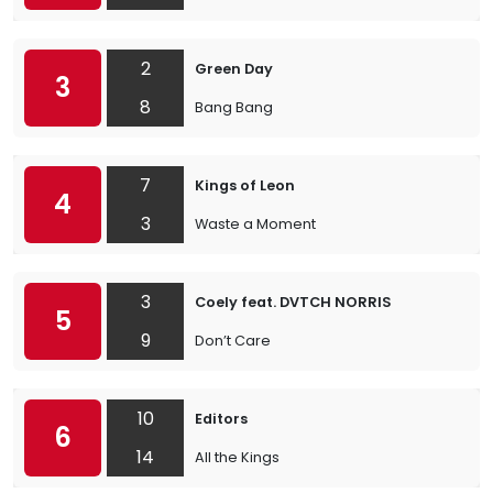
2
Green Day
3
8
Bang Bang
7
Kings of Leon
4
3
Waste a Moment
3
Coely feat. DVTCH NORRIS
5
9
Don’t Care
10
Editors
6
14
All the Kings