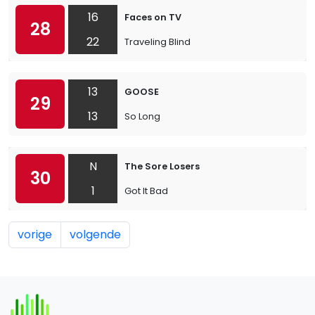
16
Faces on TV
28
22
Traveling Blind
13
GOOSE
29
13
So Long
N
The Sore Losers
30
1
Got It Bad
vorige
volgende