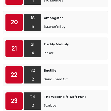
4
Eva Mendes
18
Amongster
20
5
Butcher's Boy
21
Fleddy Melculy
21
4
Pinker
30
Bastille
22
2
Send Them Off!
24
The Weeknd ft. Daft Punk
23
2
Starboy