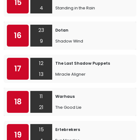
15
4
Standing in the Rain
23
Dotan
16
9
Shadow Wind
12
The Last Shadow Puppets
17
13
Miracle Aligner
11
Warhaus
18
21
The Good Lie
15
Ertebrekers
19