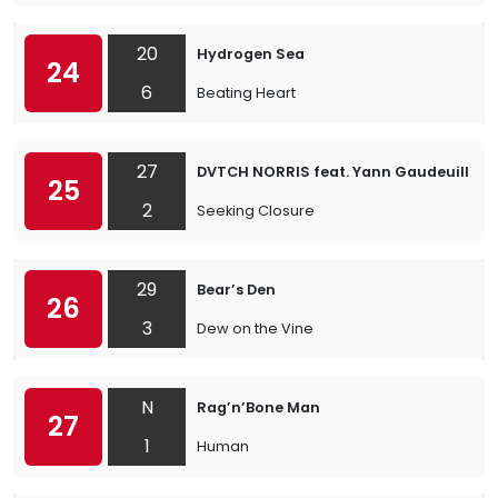
20
Hydrogen Sea
24
6
Beating Heart
27
DVTCH NORRIS feat. Yann Gaudeuille
25
2
Seeking Closure
29
Bear’s Den
26
3
Dew on the Vine
N
Rag’n’Bone Man
27
1
Human