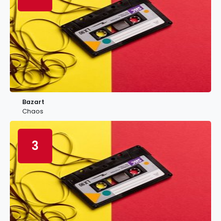
Bazart
Chaos
3