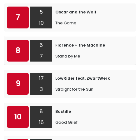
5
Oscar and the Wolf
7
10
The Game
6
Florence + the Machine
8
7
Stand by Me
17
LowRider feat. ZwartWerk
9
3
Straight for the Sun
8
Bastille
10
16
Good Grief