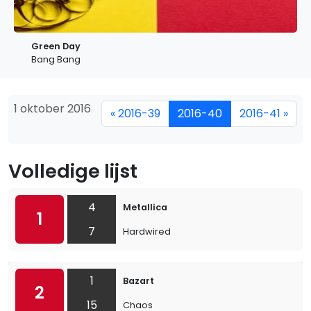
Green Day
Bang Bang
1 oktober 2016
« 2016-39
2016-40
2016-41 »
Volledige lijst
4
Metallica
1
7
Hardwired
1
Bazart
2
15
Chaos