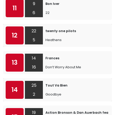
9
Bon Iver
11
6
22
22
twenty one pilots
12
5
Heathens
14
Frances
13
16
Don’t Worry About Me
25
Tout Va Bien
14
2
Goodbye
19
Action Bronson & Dan Auerbach feat. 