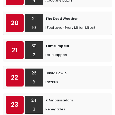
4
About the Dutch
21
The Dead Weather
20
10
I Feel Love (Every Million Miles)
30
Tame Impala
21
2
Let It Happen
26
David Bowie
22
8
Lazarus
24
X Ambassadors
23
3
Renegades