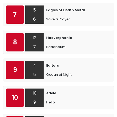
5
Eagles of Death Metal
7
6
Save a Prayer
12
Hooverphonic
8
7
Badaboum
4
Editors
9
5
Ocean of Night
10
Adele
10
9
Hello