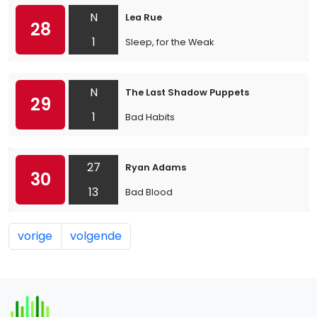
N
Lea Rue
28
1
Sleep, for the Weak
N
The Last Shadow Puppets
29
1
Bad Habits
27
Ryan Adams
30
13
Bad Blood
vorige
volgende