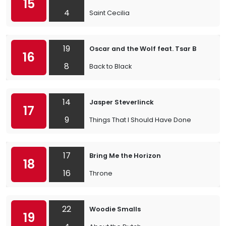
15
4
Saint Cecilia
19
Oscar and the Wolf feat. Tsar B
16
8
Back to Black
14
Jasper Steverlinck
17
9
Things That I Should Have Done
17
Bring Me the Horizon
18
16
Throne
22
Woodie Smalls
19