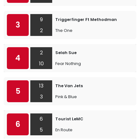
9
Triggerfinger Ft Methodman
3
2
The One
2
Selah Sue
4
10
Fear Nothing
13
The Van Jets
5
3
Pink & Blue
6
Tourist LeMC
6
5
En Route