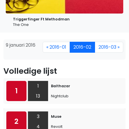
Triggerfinger Ft Methodman
The One
9 januari 2016
« 2016-01
2016-02
2016-03 »
Volledige lijst
1
Balthazar
1
13
Nightclub
3
Muse
2
4
Revolt