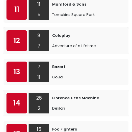
11
Mumford & Sons
11
5
Tompkins Square Park
8
Coldplay
12
7
Adventure of a Lifetime
7
Bazart
13
11
Goud
26
Florence + the Machine
14
2
Delilah
15
Foo Fighters