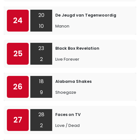
20
De Jeugd van Tegenwoordig
24
10
Manon
23
Black Box Revelation
25
2
Live Forever
18
Alabama Shakes
26
9
Shoegaze
28
Faces on TV
27
2
Love / Dead