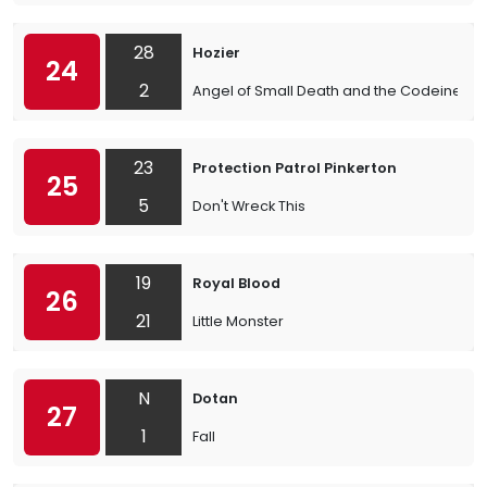
28
Hozier
24
2
Angel of Small Death and the Codeine S
23
Protection Patrol Pinkerton
25
5
Don't Wreck This
19
Royal Blood
26
21
Little Monster
N
Dotan
27
1
Fall