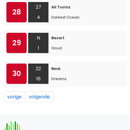
27
All Tvvins
28
4
Darkest Ocean
N
Bazart
29
1
Goud
22
Beck
30
16
Dreams
vorige
volgende