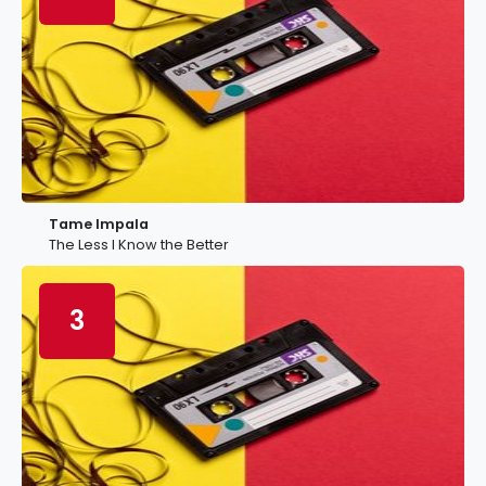
Tame Impala
The Less I Know the Better
3