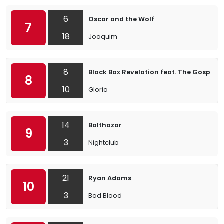
6
Oscar and the Wolf
7
18
Joaquim
8
Black Box Revelation feat. The Gospel 
8
10
Gloria
14
Balthazar
9
3
Nightclub
21
Ryan Adams
10
3
Bad Blood