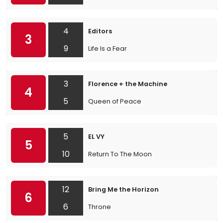
4
Editors
3
9
Life Is a Fear
3
Florence + the Machine
4
5
Queen of Peace
5
EL VY
5
10
Return To The Moon
12
Bring Me the Horizon
6
6
Throne