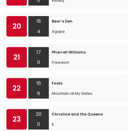
11
Reality
18
Bear’s Den
20
4
Agape
17
Pharrell Williams
21
11
Freedom
16
Foals
22
6
Mountain at My Gates
20
Christine and the Queens
23
11
It