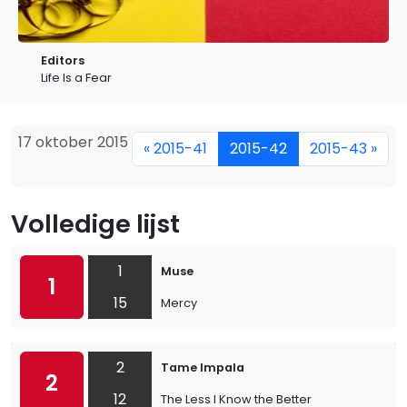
Editors
Life Is a Fear
17 oktober 2015
« 2015-41
2015-42
2015-43 »
Volledige lijst
1
Muse
1
15
Mercy
2
Tame Impala
2
12
The Less I Know the Better