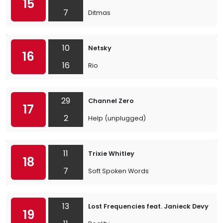
15
7
Ditmas
10
Netsky
16
16
Rio
29
Channel Zero
17
2
Help (unplugged)
11
Trixie Whitley
18
7
Soft Spoken Words
13
Lost Frequencies feat. Janieck Devy
19