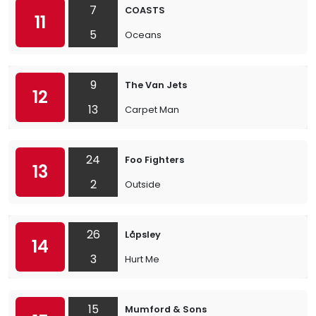
7
COASTS
11
5
Oceans
9
The Van Jets
12
13
Carpet Man
24
Foo Fighters
13
2
Outside
26
Låpsley
14
3
Hurt Me
15
Mumford & Sons