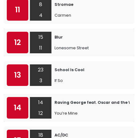
8
Stromae
11
4
Carmen
15
Blur
12
11
Lonesome Street
23
School Is Cool
13
3
If So
14
Raving George feat. Oscar and the Wol
14
12
You’re Mine
18
AC/DC