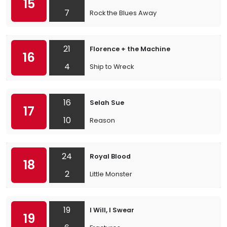
15
7
Rock the Blues Away
21
Florence + the Machine
16
4
Ship to Wreck
16
Selah Sue
17
10
Reason
24
Royal Blood
18
2
Little Monster
19
I Will, I Swear
19