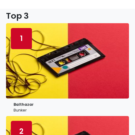
Top 3
1
Balthazar
Bunker
2