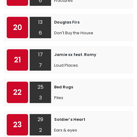
6
Fractures
13
Douglas Firs
20
6
Don't Buy the House
17
Jamie xx feat. Romy
21
7
Loud Places
25
Bed Rugs
22
3
Piles
29
Soldier’s Heart
23
2
Ears & eyes