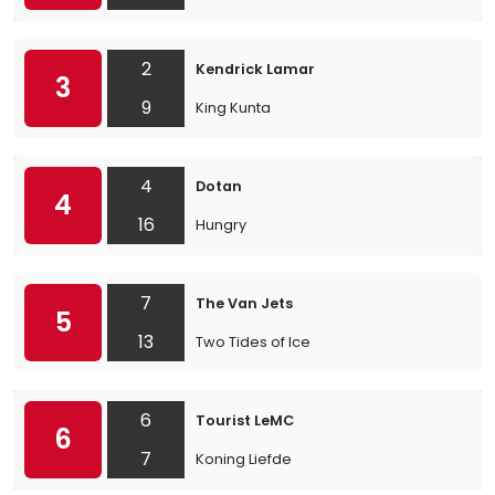
2
Kendrick Lamar
3
9
King Kunta
4
Dotan
4
16
Hungry
7
The Van Jets
5
13
Two Tides of Ice
6
Tourist LeMC
6
7
Koning Liefde