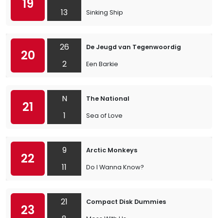
19
13
Sinking Ship
26
De Jeugd van Tegenwoordig
20
2
Een Barkie
N
The National
21
1
Sea of Love
9
Arctic Monkeys
22
11
Do I Wanna Know?
21
Compact Disk Dummies
23