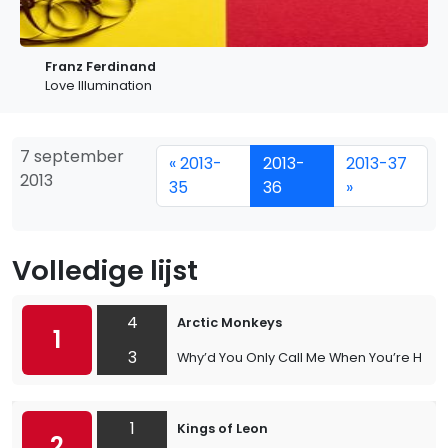
Franz Ferdinand
Love Illumination
7 september
« 2013-
2013-
2013-37
2013
35
36
»
Volledige lijst
4
Arctic Monkeys
1
3
Why’d You Only Call Me When You’re High
1
Kings of Leon
2