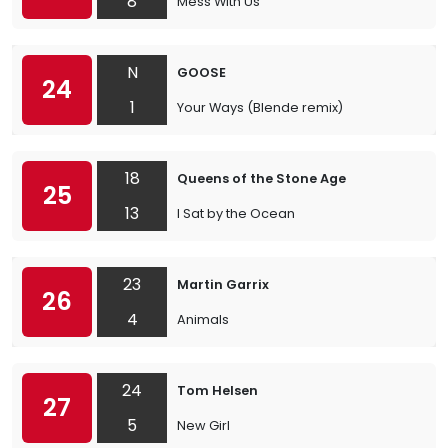
8
Mess With Us
N
GOOSE
24
1
Your Ways (Blende remix)
18
Queens of the Stone Age
25
13
I Sat by the Ocean
23
Martin Garrix
26
4
Animals
24
Tom Helsen
27
5
New Girl