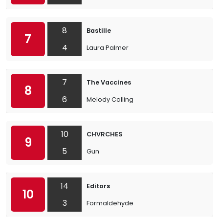
8
Bastille
7
4
Laura Palmer
7
The Vaccines
8
6
Melody Calling
10
CHVRCHES
9
5
Gun
14
Editors
10
3
Formaldehyde