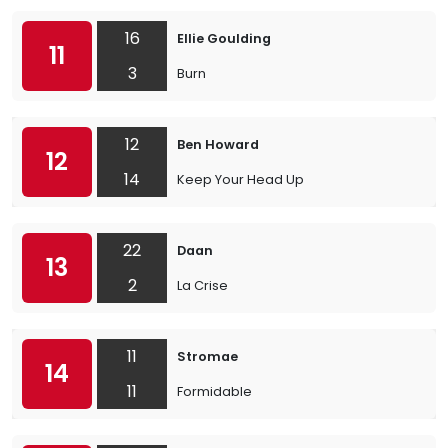
16
Ellie Goulding
11
3
Burn
12
Ben Howard
12
14
Keep Your Head Up
22
Daan
13
2
La Crise
11
Stromae
14
11
Formidable