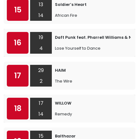
13
Soldier’s Heart
15
14
African Fire
19
Daft Punk feat. Pharrell Williams & Nile
16
4
Lose Yourself to Dance
29
HAIM
17
2
The Wire
17
WILLOW
18
14
Remedy
15
Balthazar