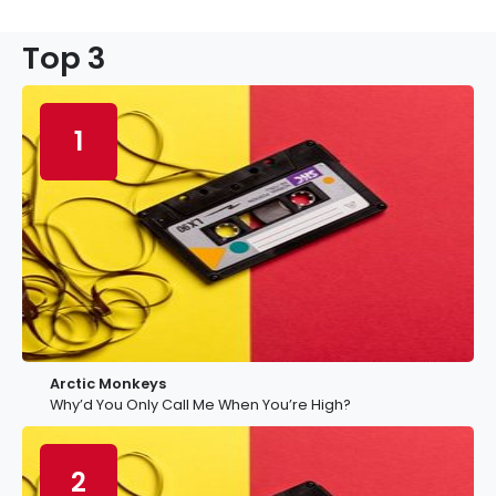
Top 3
1
Arctic Monkeys
Why’d You Only Call Me When You’re High?
2