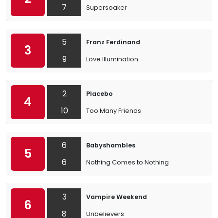
7
Supersoaker
5
Franz Ferdinand
3
9
Love Illumination
2
Placebo
4
10
Too Many Friends
6
Babyshambles
5
6
Nothing Comes to Nothing
3
Vampire Weekend
6
8
Unbelievers