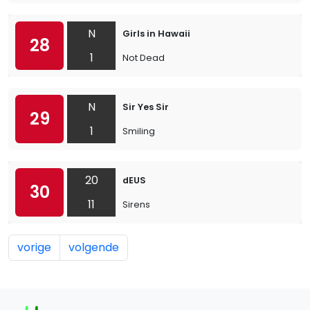
N
Girls in Hawaii
28
1
Not Dead
N
Sir Yes Sir
29
1
Smiling
20
dEUS
30
11
Sirens
vorige
volgende