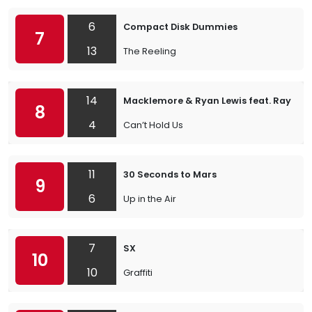
6
Compact Disk Dummies
7
13
The Reeling
14
Macklemore & Ryan Lewis feat. Ray Dal
8
4
Can’t Hold Us
11
30 Seconds to Mars
9
6
Up in the Air
7
SX
10
10
Graffiti