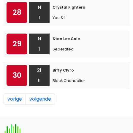
N
Crystal Fighters
28
1
You & I
N
Stan Lee Cole
29
1
Seperated
21
Biffy Clyro
30
11
Black Chandelier
vorige
volgende