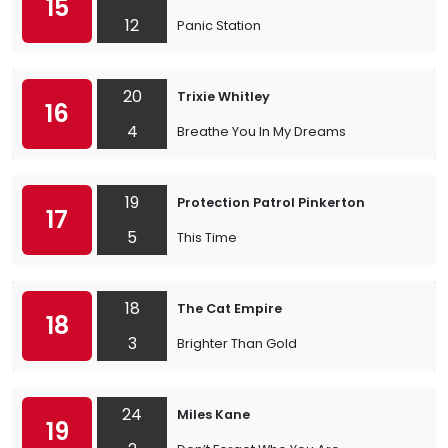
15
12
Panic Station
20
Trixie Whitley
16
4
Breathe You In My Dreams
19
Protection Patrol Pinkerton
17
5
This Time
18
The Cat Empire
18
3
Brighter Than Gold
24
Miles Kane
19