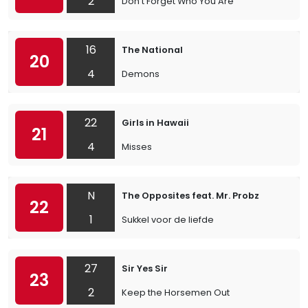
2
Don’t Forget Who You Are
16
The National
20
4
Demons
22
Girls in Hawaii
21
4
Misses
N
The Opposites feat. Mr. Probz
22
1
Sukkel voor de liefde
27
Sir Yes Sir
23
2
Keep the Horsemen Out