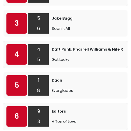
5
Jake Bugg
3
6
Seen It All
4
Daft Punk, Pharrell Williams & Nile Rod
4
5
Get Lucky
1
Daan
5
8
Everglades
9
Editors
6
3
A Ton of Love