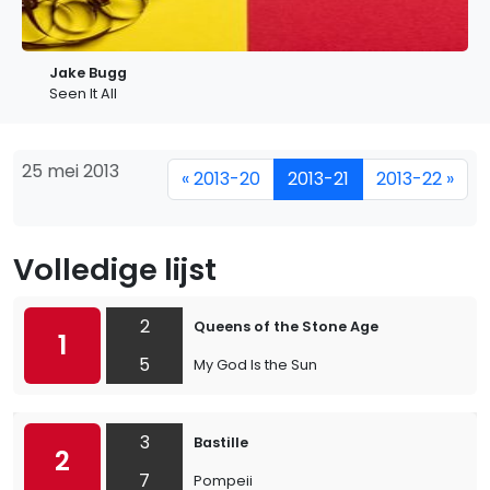
Jake Bugg
Seen It All
25 mei 2013
« 2013-20
2013-21
2013-22 »
Volledige lijst
2
Queens of the Stone Age
1
5
My God Is the Sun
3
Bastille
2
7
Pompeii