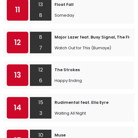
13
Float Fall
11
8
Someday
8
Major Lazer feat. Busy Signal, The Flexi
12
7
Watch Out for This (Bumaye)
12
The Strokes
13
6
Happy Ending
15
Rudimental feat. Ella Eyre
14
3
Waiting All Night
10
Muse