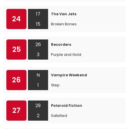
17
The Van Jets
24
15
Broken Bones
26
Recorders
25
3
Purple and Gold
N
Vampire Weekend
26
1
Step
29
Polaroid Fiction
27
2
Satisfied