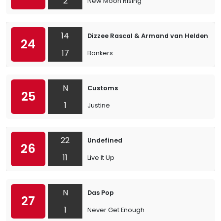
2
New Moon Rising
14
Dizzee Rascal & Armand van Helden
24
17
Bonkers
N
Customs
25
1
Justine
22
Undefined
26
11
Live It Up
N
Das Pop
27
1
Never Get Enough