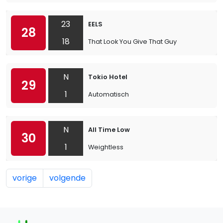
23
EELS
28
18
That Look You Give That Guy
N
Tokio Hotel
29
1
Automatisch
N
All Time Low
30
1
Weightless
vorige
volgende