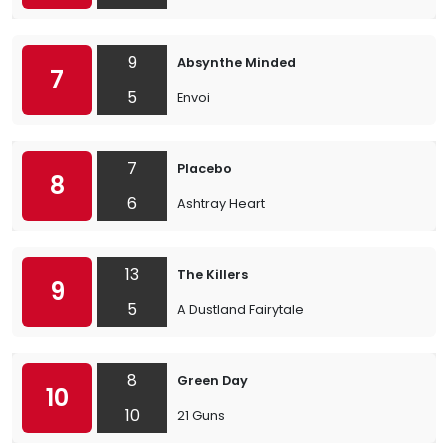
9
Absynthe Minded
7
5
Envoi
7
Placebo
8
6
Ashtray Heart
13
The Killers
9
5
A Dustland Fairytale
8
Green Day
10
10
21 Guns