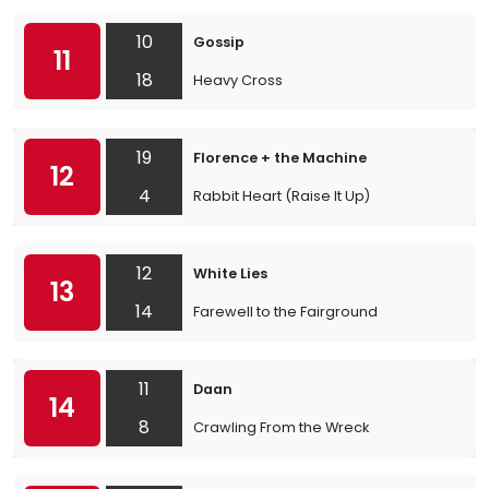
10
Gossip
11
18
Heavy Cross
19
Florence + the Machine
12
4
Rabbit Heart (Raise It Up)
12
White Lies
13
14
Farewell to the Fairground
11
Daan
14
8
Crawling From the Wreck