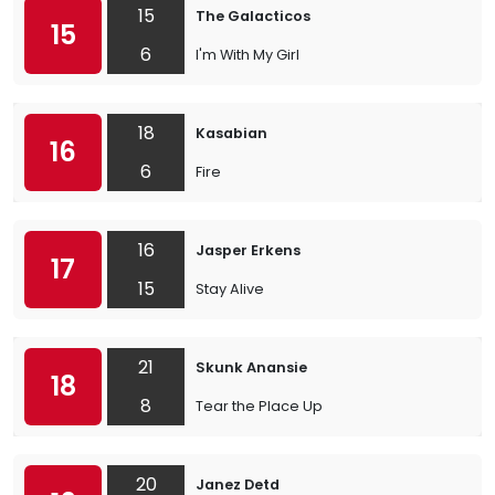
15
The Galacticos
15
6
I'm With My Girl
18
Kasabian
16
6
Fire
16
Jasper Erkens
17
15
Stay Alive
21
Skunk Anansie
18
8
Tear the Place Up
20
Janez Detd