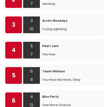
7
Uprising
3
Arctic Monkeys
3
10
Crying Lightning
5
Pearl Jam
4
7
The Fixer
6
Team William
5
9
You Have My Heart, Okay
4
Bloc Party
6
12
One More Chance