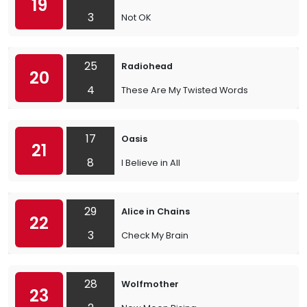
19
3
Not OK
25
Radiohead
20
4
These Are My Twisted Words
17
Oasis
21
8
I Believe in All
29
Alice in Chains
22
3
Check My Brain
28
Wolfmother
23