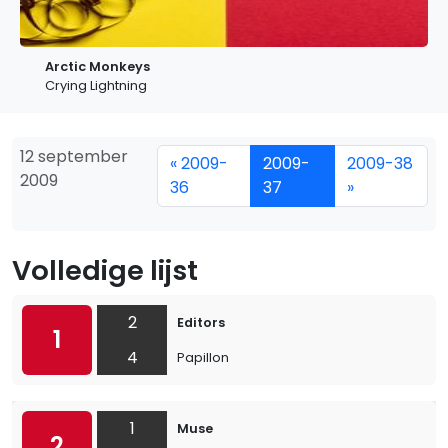
Arctic Monkeys
Crying Lightning
12 september
« 2009-
2009-
2009-38
2009
36
37
»
Volledige lijst
2
Editors
1
4
Papillon
1
Muse
2