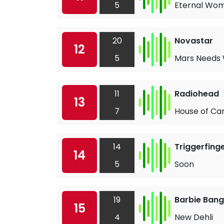
5
Eternal Wo
20
Novastar
12
5
Mars Needs
11
Radiohead
13
7
House of Ca
14
Triggerfing
14
5
Soon
19
Barbie Ban
15
4
New Dehli