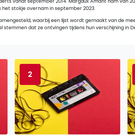
enaerts vanaf september 2014. Margaux Amant nam van 20
s het stokje overnam in september 2023.
amengesteld, waarbij een lijst wordt gemaakt van de me
l stemmen dat ze ontvingen tijdens hun verschijning in D
2