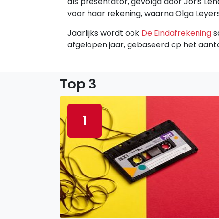
als presentator, gevolgd door Joris L
voor haar rekening, waarna Olga Leyer
Jaarlijks wordt ook
De Eindafrekening
s
afgelopen jaar, gebaseerd op het aanta
Top 3
1