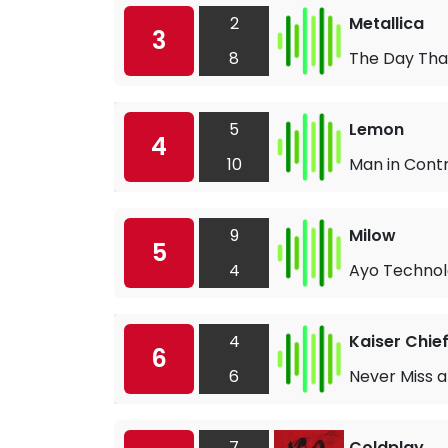
2
Metallica
3
8
The Day Th
5
Lemon
4
10
Man in Contr
9
Milow
5
4
Ayo Techno
4
Kaiser Chie
6
6
Never Miss a
7
Coldplay