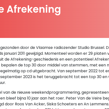
De Afrekening
uitgezonden door de Vlaamse radiozender Studio Brussel. De l
nds januari 2011 gewijzigd. Momenteel worden er 29 platen 
t uit de Afrekening-geschiedenis en een potentieel Afre
rs bepalen de top 30 door middel van stemmen, met een n
gelmatig op cd uitgebracht. Van september 2022 tot e
 september 2023 is het teruggebracht tot een top 30 en
uur.
erdeel van de nieuwe weekendprogrammering, gepresenteer
n bleef bijna 10 jaar aan het roer. Peter Van de Veire b
d door Roos Van Acker, Siska Schoeters en An Lemmens. 