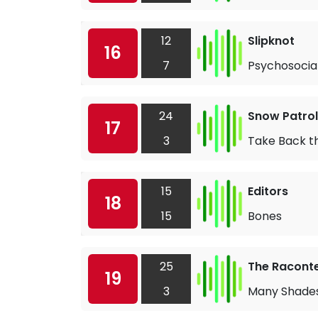
12
Slipknot
16
7
Psychosocia
24
Snow Patrol
17
3
Take Back th
15
Editors
18
15
Bones
25
The Racont
19
3
Many Shades