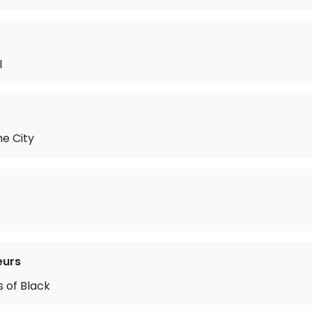
l
e City
eurs
 of Black