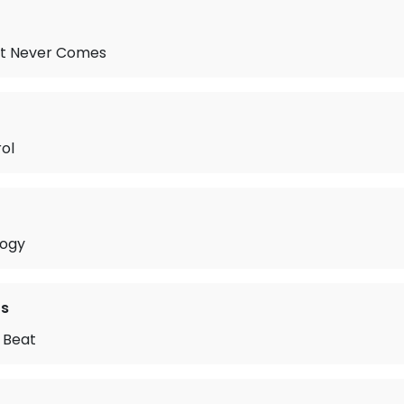
at Never Comes
ol
logy
fs
 Beat