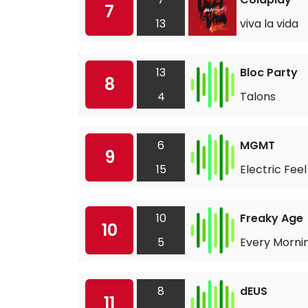
7
13
viva la vida
13
Bloc Party
8
4
Talons
6
MGMT
9
15
Electric Feel
10
Freaky Age
10
5
Every Morni
8
dEUS
11