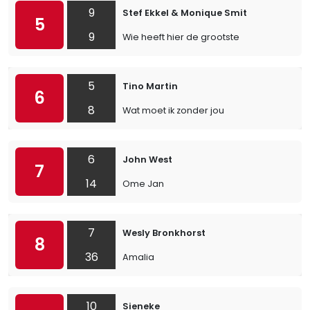
9
Stef Ekkel & Monique Smit
5
9
Wie heeft hier de grootste
5
Tino Martin
6
8
Wat moet ik zonder jou
6
John West
7
14
Ome Jan
7
Wesly Bronkhorst
8
36
Amalia
10
Sieneke