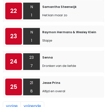
N
Samantha Steenwijk
22
1
Het kan maar zo
N
Raymon Hermans & Wesley Klein
23
1
Stapje
23
Senna
24
7
Dronken van de liefde
21
Jesse Prins
25
8
Altijd en overal
vorige
volgende