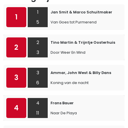
1
Jan Smit & Marco Schuitmaker
1
5
Van Goes tot Purmerend
2
Tino Martin & Trijntje Oosterhuis
2
3
Door Weer En Wind
3
Ammar, John West & Billy Dans
3
6
Koning van de nacht
4
Frans Bauer
4
11
Naar De Playa