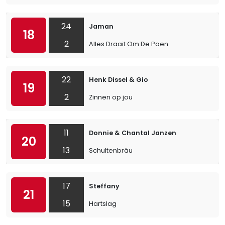
24
Jaman
18
2
Alles Draait Om De Poen
22
Henk Dissel & Gio
19
2
Zinnen op jou
11
Donnie & Chantal Janzen
20
13
Schultenbräu
17
Steffany
21
15
Hartslag