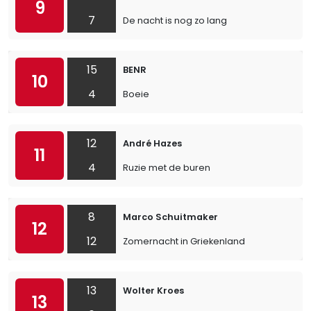
9
7
De nacht is nog zo lang
15
BENR
10
4
Boeie
12
André Hazes
11
4
Ruzie met de buren
8
Marco Schuitmaker
12
12
Zomernacht in Griekenland
13
Wolter Kroes
13