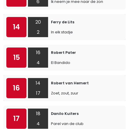
6
Ik neem je mee naar de zon
20
Ferry de Lits
14
2
In elk stadje
16
Robert Pater
15
4
El Bandido
14
Robert van Hemert
16
17
Zoet, zout, zuur
18
Danilo Kuiters
17
4
Parel van de club