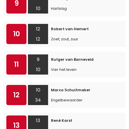
9
10
Hartslag
12
Robert van Hemert
10
12
Zoet, zout, zuur
9
Rutger van Barneveld
11
10
Vier het leven
10
Marco Schuitmaker
12
34
Engelbewaarder
13
René Karst
13