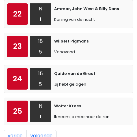
N
Ammar, John West & Billy Dans
22
1
Koning van de nacht
18
Wilbert Pigmans
23
5
Vanavond
15
Quido van de Graaf
24
5
Jij hebt gelogen
N
Wolter Kroes
25
1
Ik neem je mee naar de zon
vorige
volgende