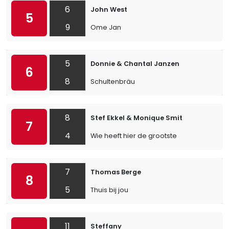
6
John West
5
9
Ome Jan
5
Donnie & Chantal Janzen
6
8
Schultenbräu
8
Stef Ekkel & Monique Smit
7
4
Wie heeft hier de grootste
7
Thomas Berge
8
5
Thuis bij jou
11
Steffany