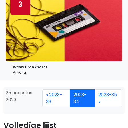
3
Wesly Bronkhorst
Amalia
25 augustus
« 2023-
2023-
2023-35
2023
33
34
»
Volledige lijst