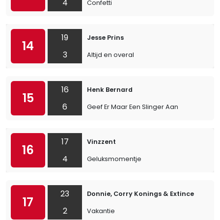
4
Confetti
19
Jesse Prins
14
3
Altijd en overal
16
Henk Bernard
15
6
Geef Er Maar Een Slinger Aan
17
Vinzzent
16
4
Geluksmomentje
23
Donnie, Corry Konings & Extince
17
2
Vakantie