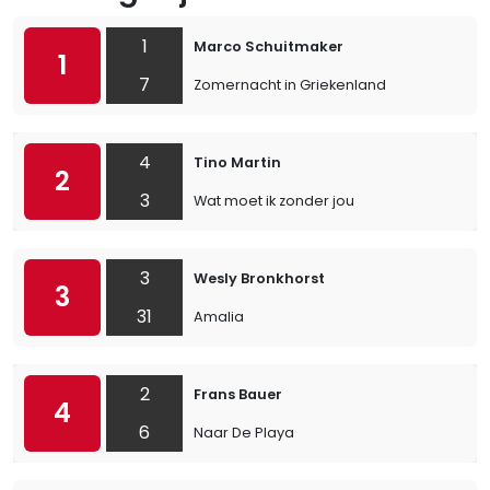
1
Marco Schuitmaker
1
7
Zomernacht in Griekenland
4
Tino Martin
2
3
Wat moet ik zonder jou
3
Wesly Bronkhorst
3
31
Amalia
2
Frans Bauer
4
6
Naar De Playa