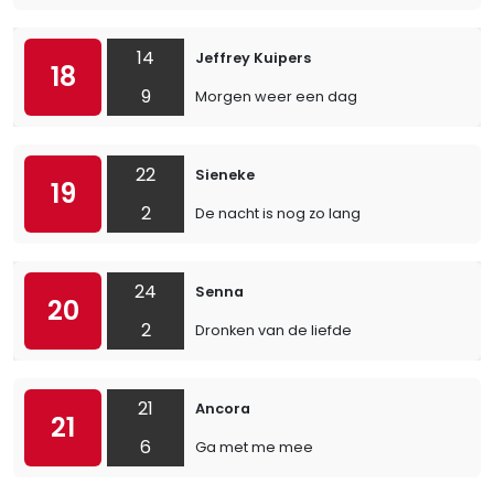
14
Jeffrey Kuipers
18
9
Morgen weer een dag
22
Sieneke
19
2
De nacht is nog zo lang
24
Senna
20
2
Dronken van de liefde
21
Ancora
21
6
Ga met me mee