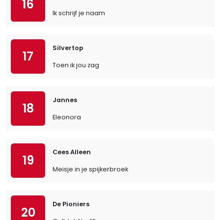
16
Ik schrijf je naam
Silvertop
17
Toen ik jou zag
Jannes
18
Eleonora
Cees Alleen
19
Meisje in je spijkerbroek
De Pioniers
20