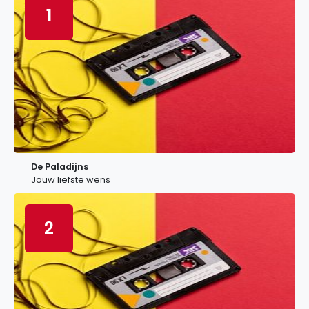
1
De Paladijns
Jouw liefste wens
2