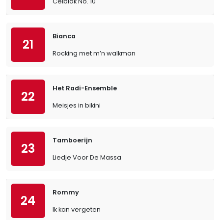
Celblok No. 10
Bianca
21
Rocking met m’n walkman
Het Radi-Ensemble
22
Meisjes in bikini
Tamboerijn
23
Liedje Voor De Massa
Rommy
24
Ik kan vergeten