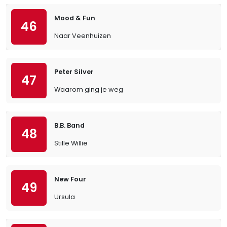
Mood & Fun
46
Naar Veenhuizen
Peter Silver
47
Waarom ging je weg
B.B. Band
48
Stille Willie
New Four
49
Ursula