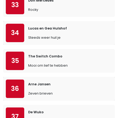
Don Mercedes
33
Rocky
Lucas en Gea Hulshof
34
Steeds weer huil je
The Switch Combo
35
Mooi om lief te hebben
Arne Jansen
36
Zeven brieven
De Wuko
37