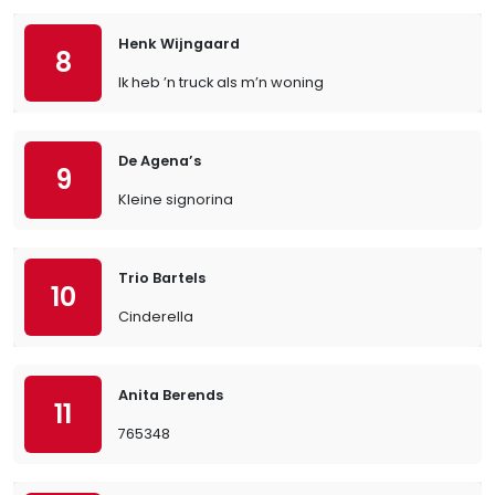
Henk Wijngaard
8
Ik heb ’n truck als m’n woning
De Agena’s
9
Kleine signorina
Trio Bartels
10
Cinderella
Anita Berends
11
765348