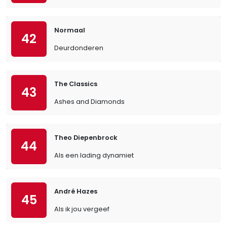
Normaal
42
Deurdonderen
The Classics
43
Ashes and Diamonds
Theo Diepenbrock
44
Als een lading dynamiet
André Hazes
45
Als ik jou vergeef