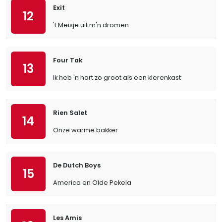
Exit
12
't Meisje uit m'n dromen
Four Tak
13
Ik heb 'n hart zo groot als een klerenkast
Rien Salet
14
Onze warme bakker
De Dutch Boys
15
America en Olde Pekela
Les Amis