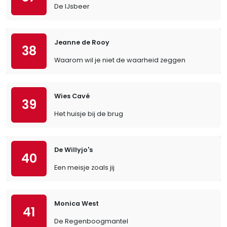
De IJsbeer
Jeanne de Rooy
38
Waarom wil je niet de waarheid zeggen
Wies Cavé
39
Het huisje bij de brug
De Willyjo's
40
Een meisje zoals jij
Monica West
41
De Regenboogmantel