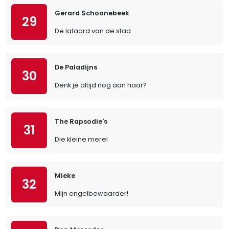
Gerard Schoonebeek
29
De lafaard van de stad
De Paladijns
30
Denk je altijd nog aan haar?
The Rapsodie's
31
Die kleine merel
Mieke
32
Mijn engelbewaarder!