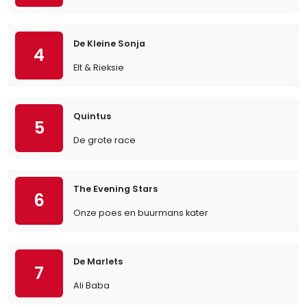
De Kleine Sonja
4
Elt & Rieksie
Quintus
5
De grote race
The Evening Stars
6
Onze poes en buurmans kater
De Marlets
7
Ali Baba