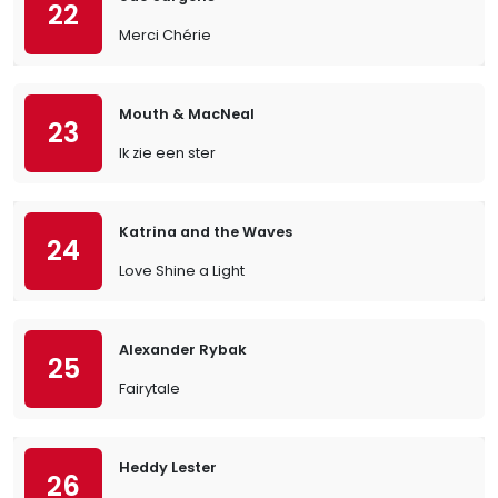
22
Merci Chérie
Mouth & MacNeal
23
Ik zie een ster
Katrina and the Waves
24
Love Shine a Light
Alexander Rybak
25
Fairytale
Heddy Lester
26