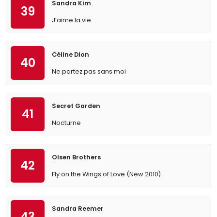
Sandra Kim
39
J’aime la vie
Céline Dion
40
Ne partez pas sans moi
Secret Garden
41
Nocturne
Olsen Brothers
42
Fly on the Wings of Love (New 2010)
Sandra Reemer
43