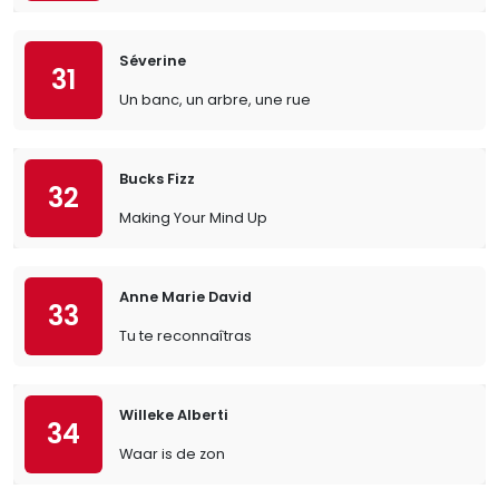
Séverine
31
Un banc, un arbre, une rue
Bucks Fizz
32
Making Your Mind Up
Anne Marie David
33
Tu te reconnaîtras
Willeke Alberti
34
Waar is de zon