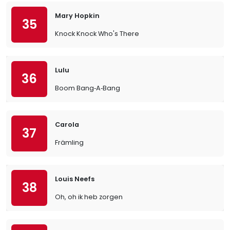
Mary Hopkin
35
Knock Knock Who's There
Lulu
36
Boom Bang‐A‐Bang
Carola
37
Främling
Louis Neefs
38
Oh, oh ik heb zorgen