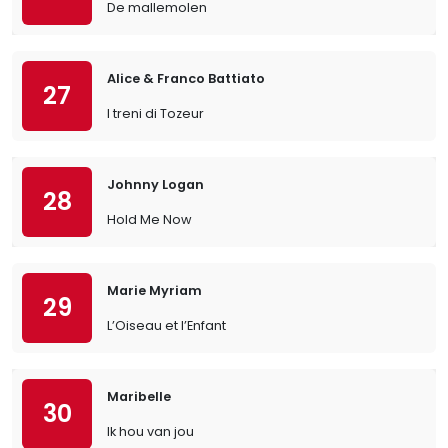
De mallemolen
Alice & Franco Battiato
27
I treni di Tozeur
Johnny Logan
28
Hold Me Now
Marie Myriam
29
L’Oiseau et l’Enfant
Maribelle
30
Ik hou van jou