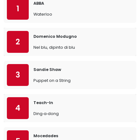
ABBA
1
Waterloo
Domenico Modugno
2
Nel blu, dipinto di blu
Sandie Shaw
3
Puppet on a String
Teach-In
4
Ding‐a‐dong
Mocedades