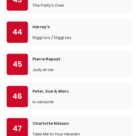
The Party’s Over
Herrey's
44
Diggi Loo / Diggi Ley
Pierre Rapsat
45
Judy et cie
Peter, Sue & Marc
46
Io senza te
Charlotte Nilsson
47
Take Me to Your Heaven