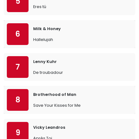
5
Eres tú
Milk & Honey
6
Hallelujah
Lenny Kuhr
7
De troubadour
Brotherhood of Man
8
Save Your Kisses for Me
Vicky Leandros
9
Après Toi