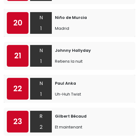
N
Niño de Murcia
20
1
Madrid
N
Johnny Hallyday
21
1
Retiens la nuit
N
Paul Anka
22
1
Uh-Huh Twist
R
Gilbert Bécaud
23
2
Et maintenant