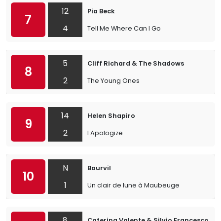
12
Pia Beck
7
4
Tell Me Where Can I Go
5
Cliff Richard & The Shadows
8
2
The Young Ones
14
Helen Shapiro
9
2
I Apologize
N
Bourvil
10
1
Un clair de lune à Maubeuge
8
Caterina Valente & Silvio Francesco