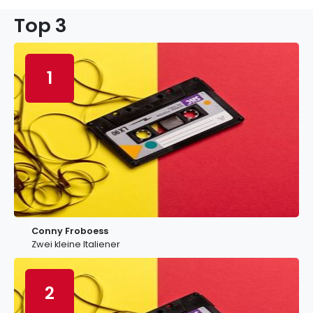
Top 3
1
Conny Froboess
Zwei kleine Italiener
2