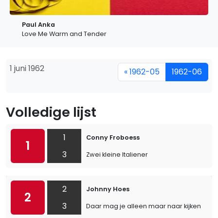
Paul Anka
Love Me Warm and Tender
1 juni 1962
« 1962-05
1962-06
Volledige lijst
1
Conny Froboess
1
3
Zwei kleine Italiener
2
Johnny Hoes
2
3
Daar mag je alleen maar naar kijken