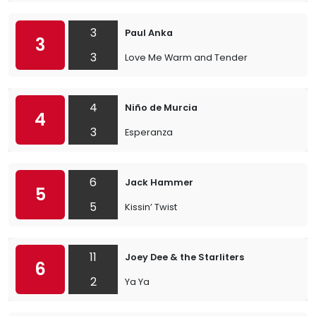
3
Paul Anka
3
3
Love Me Warm and Tender
4
Niño de Murcia
4
3
Esperanza
6
Jack Hammer
5
5
Kissin’ Twist
11
Joey Dee & the Starliters
6
2
Ya Ya