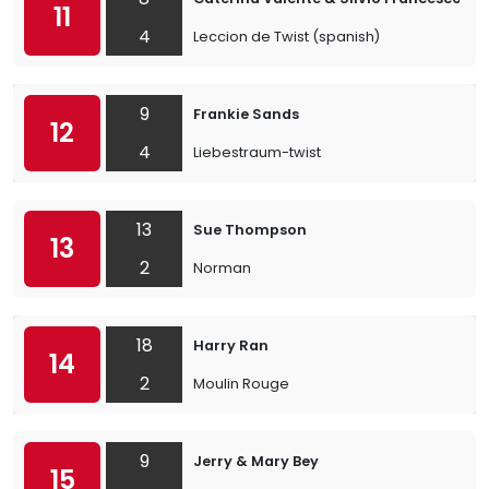
11
4
Leccion de Twist (spanish)
9
Frankie Sands
12
4
Liebestraum-twist
13
Sue Thompson
13
2
Norman
18
Harry Ran
14
2
Moulin Rouge
9
Jerry & Mary Bey
15