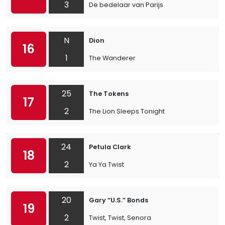
3
De bedelaar van Parijs
N
Dion
16
1
The Wanderer
25
The Tokens
17
2
The Lion Sleeps Tonight
24
Petula Clark
18
2
Ya Ya Twist
20
Gary “U.S.” Bonds
19
2
Twist, Twist, Senora