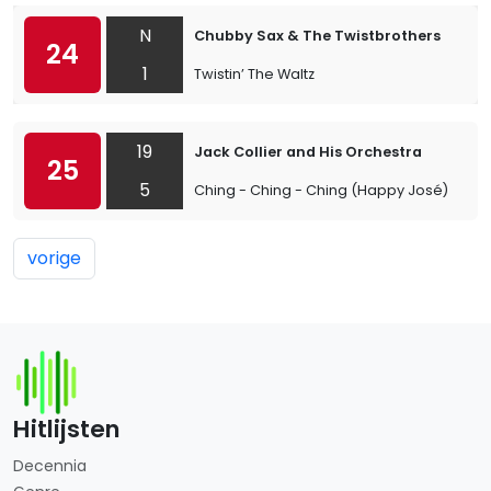
N
Chubby Sax & The Twistbrothers
24
1
Twistin’ The Waltz
19
Jack Collier and His Orchestra
25
5
Ching - Ching - Ching (Happy José)
vorige
Hitlijsten
Decennia