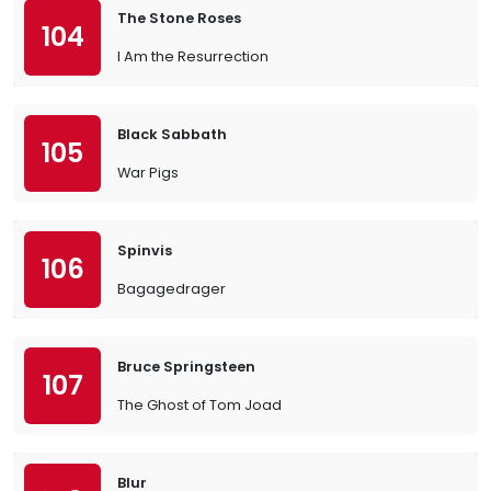
The Stone Roses
104
I Am the Resurrection
Black Sabbath
105
War Pigs
Spinvis
106
Bagagedrager
Bruce Springsteen
107
The Ghost of Tom Joad
Blur