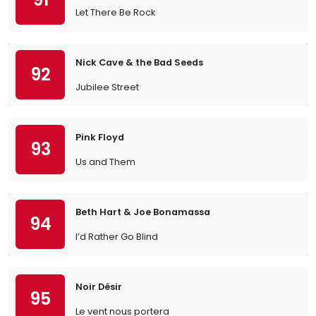
Let There Be Rock
Nick Cave & the Bad Seeds
92
Jubilee Street
Pink Floyd
93
Us and Them
Beth Hart & Joe Bonamassa
94
I’d Rather Go Blind
Noir Désir
95
Le vent nous portera