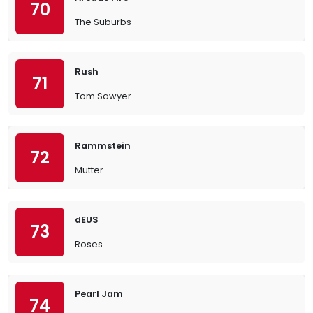
70
The Suburbs
Rush
71
Tom Sawyer
Rammstein
72
Mutter
dEUS
73
Roses
Pearl Jam
74