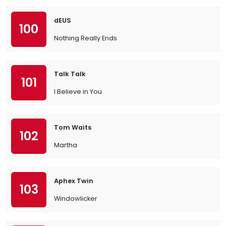
dEUS
100
Nothing Really Ends
Talk Talk
101
I Believe in You
Tom Waits
102
Martha
Aphex Twin
103
Windowlicker