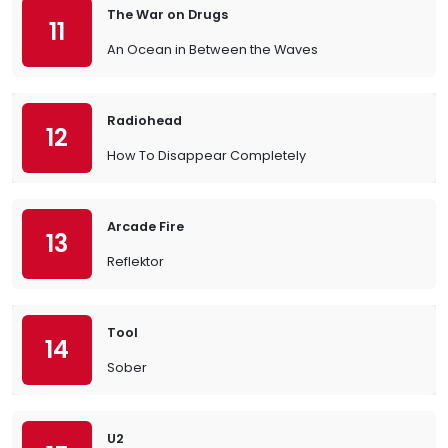
The War on Drugs
11
An Ocean in Between the Waves
Radiohead
12
How To Disappear Completely
Arcade Fire
13
Reflektor
Tool
14
Sober
U2