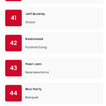
Jeff Buckley
41
Grace
Radiohead
42
Pyramid Song
Pearl Jam
43
Rearviewmirror
Bloc Party
44
Banquet