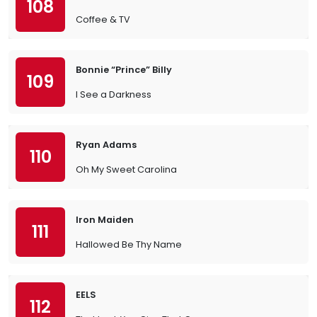
108
Coffee & TV
Bonnie “Prince” Billy
109
I See a Darkness
Ryan Adams
110
Oh My Sweet Carolina
Iron Maiden
111
Hallowed Be Thy Name
EELS
112