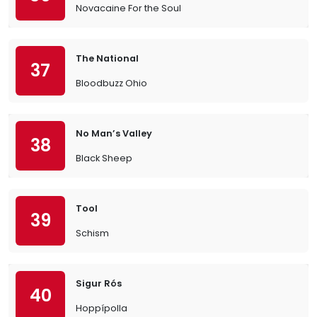
Novacaine For the Soul
The National
37
Bloodbuzz Ohio
No Man’s Valley
38
Black Sheep
Tool
39
Schism
Sigur Rós
40
Hoppípolla