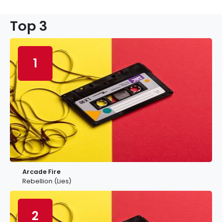
Top 3
1
Arcade Fire
Rebellion (Lies)
2