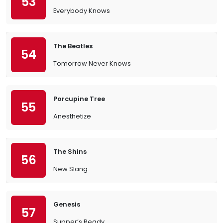
53
Everybody Knows
The Beatles
54
Tomorrow Never Knows
Porcupine Tree
55
Anesthetize
The Shins
56
New Slang
Genesis
57
Supper’s Ready