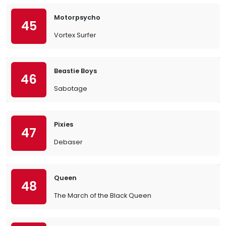
Motorpsycho
45
Vortex Surfer
Beastie Boys
46
Sabotage
Pixies
47
Debaser
Queen
48
The March of the Black Queen