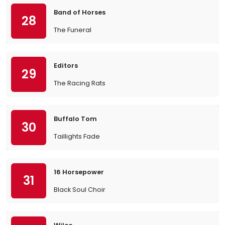
Band of Horses
28
The Funeral
Editors
29
The Racing Rats
Buffalo Tom
30
Taillights Fade
16 Horsepower
31
Black Soul Choir