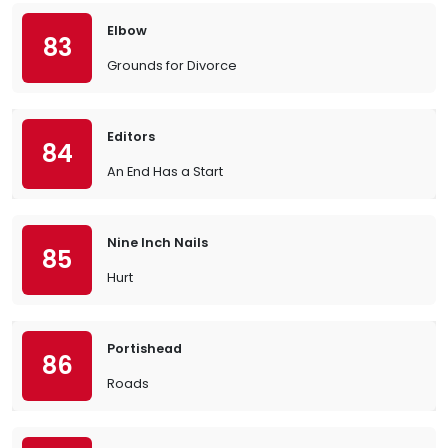
Elbow
83
Grounds for Divorce
Editors
84
An End Has a Start
Nine Inch Nails
85
Hurt
Portishead
86
Roads