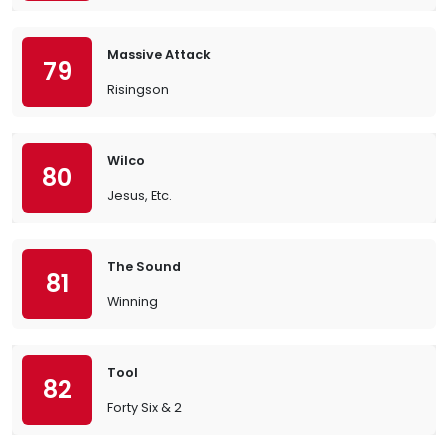
Massive Attack
79
Risingson
Wilco
80
Jesus, Etc.
The Sound
81
Winning
Tool
82
Forty Six & 2