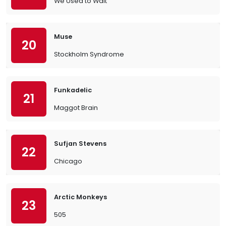
We Used to Wait
Muse
20
Stockholm Syndrome
Funkadelic
21
Maggot Brain
Sufjan Stevens
22
Chicago
Arctic Monkeys
23
505