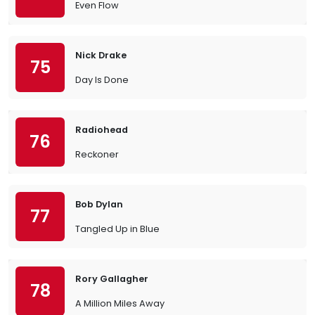
Even Flow
Nick Drake
75
Day Is Done
Radiohead
76
Reckoner
Bob Dylan
77
Tangled Up in Blue
Rory Gallagher
78
A Million Miles Away