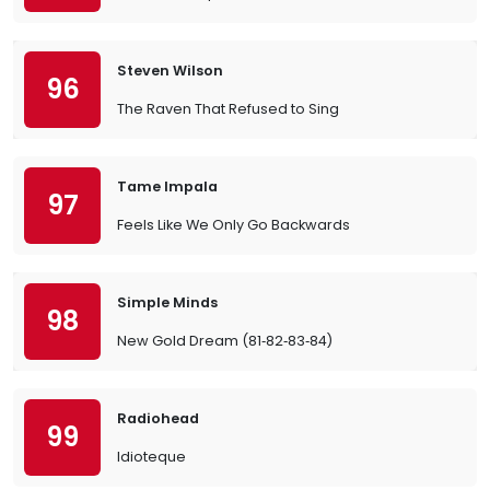
Steven Wilson
96
The Raven That Refused to Sing
Tame Impala
97
Feels Like We Only Go Backwards
Simple Minds
98
New Gold Dream (81‐82‐83‐84)
Radiohead
99
Idioteque