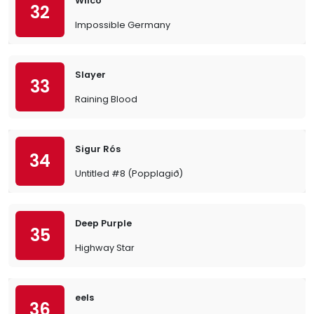
Wilco
32
Impossible Germany
Slayer
33
Raining Blood
Sigur Rós
34
Untitled #8 (Popplagið)
Deep Purple
35
Highway Star
eels
36