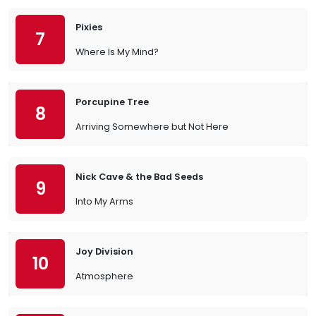
Pixies
7
Where Is My Mind?
Porcupine Tree
8
Arriving Somewhere but Not Here
Nick Cave & the Bad Seeds
9
Into My Arms
Joy Division
10
Atmosphere