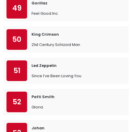
Gorillaz
49
Feel Good Inc.
King Crimson
50
21st Century Schizoid Man
Led Zeppelin
51
Since I’ve Been Loving You
Patti Smith
52
Gloria
Johan