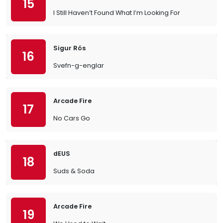
15
I Still Haven’t Found What I’m Looking For
Sigur Rós
16
Svefn-g-englar
Arcade Fire
17
No Cars Go
dEUS
18
Suds & Soda
Arcade Fire
19