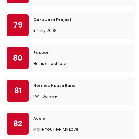
Guru Josh Project
79
Infinity 2008
Racoon
80
Het is al laat toch
Hermes House Band
81
I Will Survive
Adele
82
Make You Feel My Love