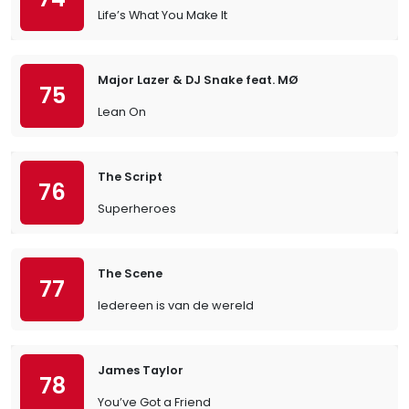
Life’s What You Make It
Major Lazer & DJ Snake feat. MØ
75
Lean On
The Script
76
Superheroes
The Scene
77
Iedereen is van de wereld
James Taylor
78
You’ve Got a Friend