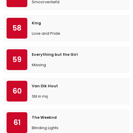
Smoorverliefd
King
58
Love and Pride
Everything but the Girl
59
Missing
Van Dik Hout
60
Stil in mij
The Weeknd
61
Blinding Lights