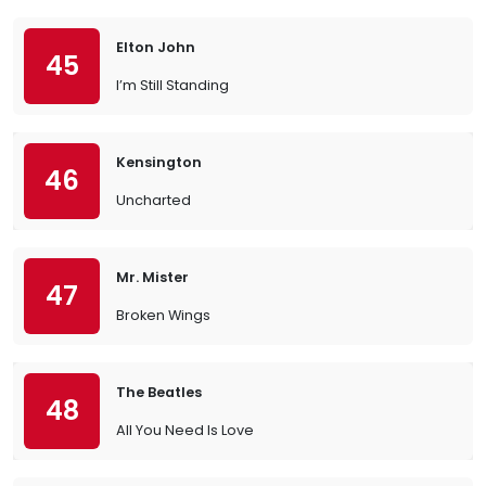
Elton John
45
I’m Still Standing
Kensington
46
Uncharted
Mr. Mister
47
Broken Wings
The Beatles
48
All You Need Is Love