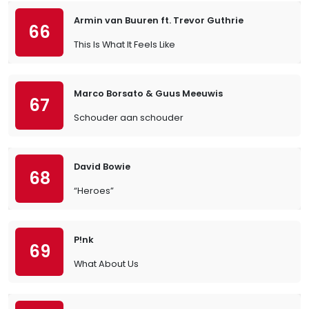
Armin van Buuren ft. Trevor Guthrie
66
This Is What It Feels Like
Marco Borsato & Guus Meeuwis
67
Schouder aan schouder
David Bowie
68
“Heroes”
P!nk
69
What About Us