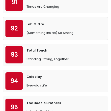
91
Times Are Changing
Labi Siffre
92
(Something Inside) So Strong
Total Touch
93
Standing Strong, Together!
Coldplay
94
Everyday Life
The Doobie Brothers
95