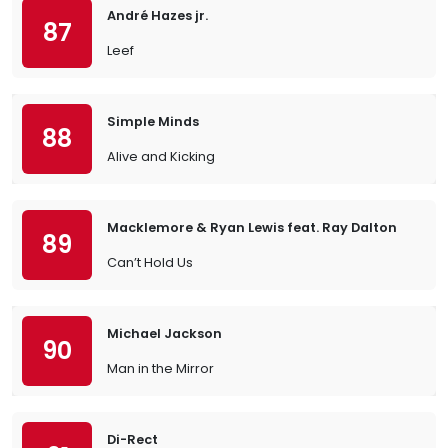
André Hazes jr.
87
Leef
Simple Minds
88
Alive and Kicking
Macklemore & Ryan Lewis feat. Ray Dalton
89
Can’t Hold Us
Michael Jackson
90
Man in the Mirror
Di-Rect