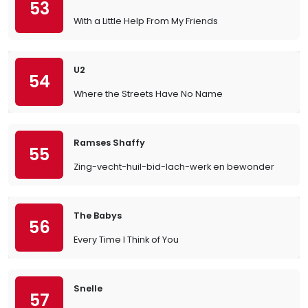
53
With a Little Help From My Friends
U2
54
Where the Streets Have No Name
Ramses Shaffy
55
Zing-vecht-huil-bid-lach-werk en bewonder
The Babys
56
Every Time I Think of You
Snelle
57