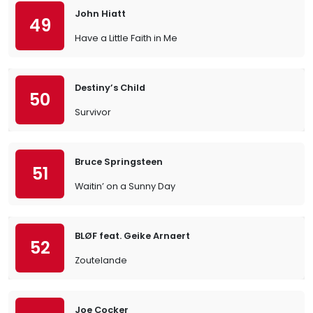
John Hiatt
49
Have a Little Faith in Me
Destiny’s Child
50
Survivor
Bruce Springsteen
51
Waitin’ on a Sunny Day
BLØF feat. Geike Arnaert
52
Zoutelande
Joe Cocker