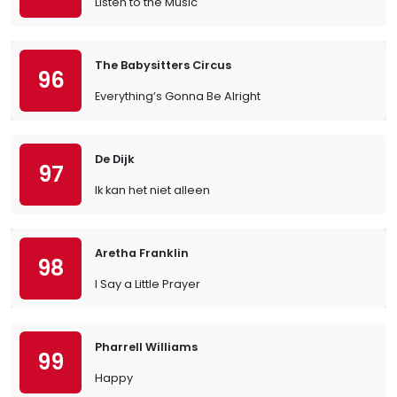
Listen to the Music
The Babysitters Circus
96
Everything’s Gonna Be Alright
De Dijk
97
Ik kan het niet alleen
Aretha Franklin
98
I Say a Little Prayer
Pharrell Williams
99
Happy