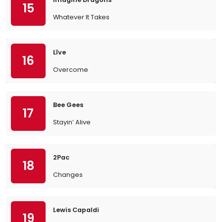
15
Whatever It Takes
Līve
16
Overcome
Bee Gees
17
Stayin’ Alive
2Pac
18
Changes
Lewis Capaldi
19