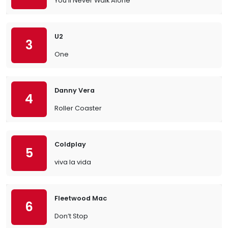
You’ll Never Walk Alone
U2
3
One
Danny Vera
4
Roller Coaster
Coldplay
5
viva la vida
Fleetwood Mac
6
Don’t Stop