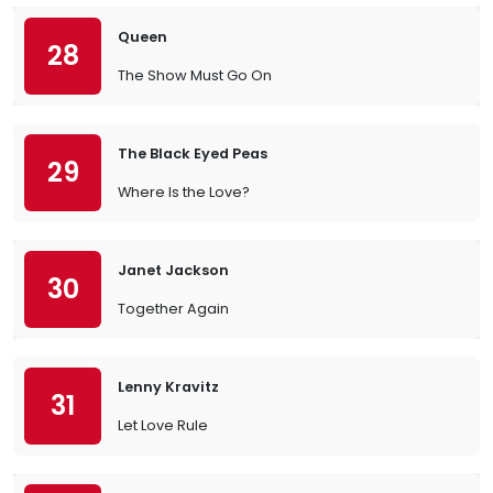
Queen
28
The Show Must Go On
The Black Eyed Peas
29
Where Is the Love?
Janet Jackson
30
Together Again
Lenny Kravitz
31
Let Love Rule