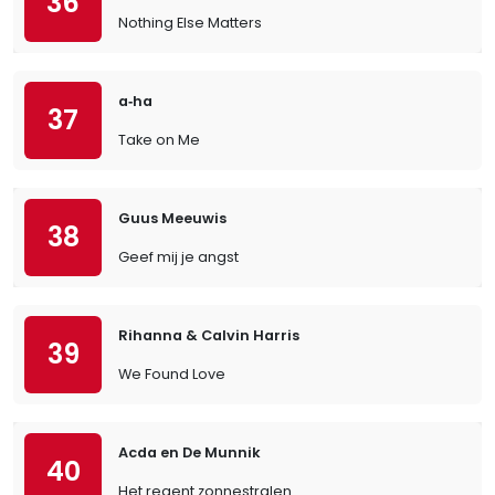
36
Nothing Else Matters
a‐ha
37
Take on Me
Guus Meeuwis
38
Geef mij je angst
Rihanna & Calvin Harris
39
We Found Love
Acda en De Munnik
40
Het regent zonnestralen