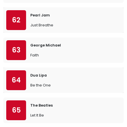
Pearl Jam
62
Just Breathe
George Michael
63
Faith
Dua Lipa
64
Be the One
The Beatles
65
Let It Be