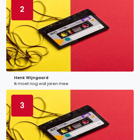
2
Henk Wijngaard
Ik moet nog wat jaren mee
3