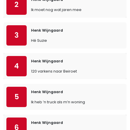
2
Ik moet nog wat jaren mee
Henk Wijngaard
3
Hé Suzie
Henk Wijngaard
4
120 varkens naar Beiroet
Henk Wijngaard
5
Ik heb ’n truck als m’n woning
Henk Wijngaard
6