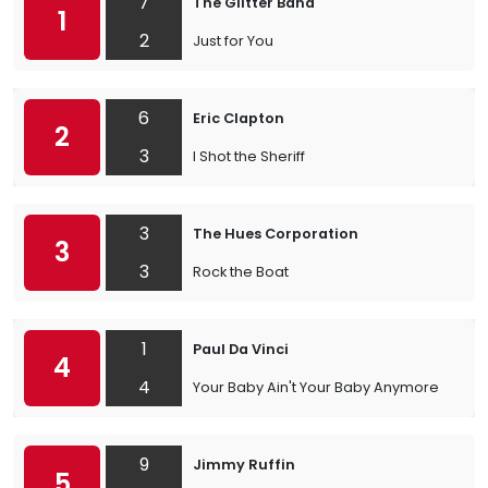
7
The Glitter Band
1
2
Just for You
6
Eric Clapton
2
3
I Shot the Sheriff
3
The Hues Corporation
3
3
Rock the Boat
1
Paul Da Vinci
4
4
Your Baby Ain't Your Baby Anymore
9
Jimmy Ruffin
5