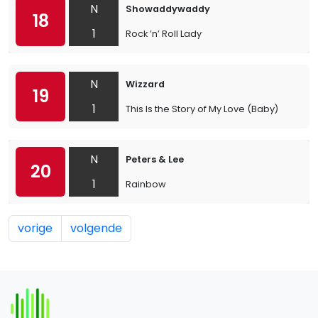
N
Showaddywaddy
18
1
Rock ’n’ Roll Lady
N
Wizzard
19
1
This Is the Story of My Love (Baby)
N
Peters & Lee
20
1
Rainbow
vorige
volgende