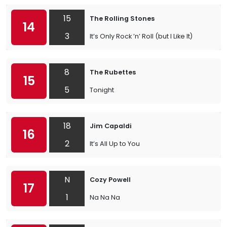
15
The Rolling Stones
14
3
It’s Only Rock ’n’ Roll (but I Like It)
8
The Rubettes
15
5
Tonight
18
Jim Capaldi
16
2
It’s All Up to You
N
Cozy Powell
17
1
Na Na Na