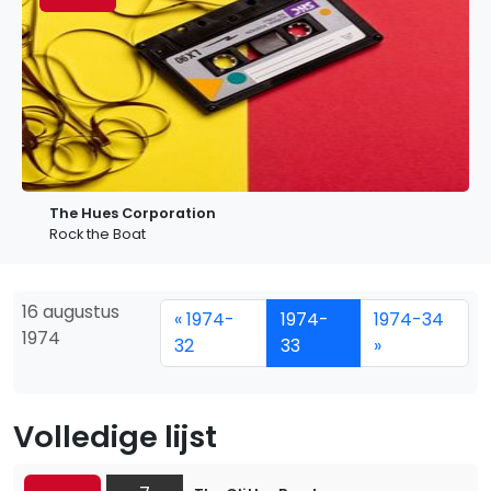
The Hues Corporation
Rock the Boat
16 augustus
« 1974-
1974-
1974-34
1974
32
33
»
Volledige lijst