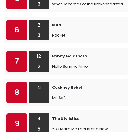
3
What Becomes of the Brokenhearted
2
Mud
6
3
Rocket
12
Bobby Goldsboro
7
2
Hello Summertime
N
Cockney Rebel
8
1
Mr. Soft
4
The Stylistics
9
5
You Make Me Feel Brand New