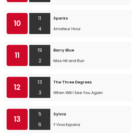
11
Sparks
10
4
Amateur Hour
19
Barry Blue
11
2
Miss Hit and Run
13
The Three Degrees
12
3
When Will I See You Again
5
Sylvia
13
6
Y Viva Espana