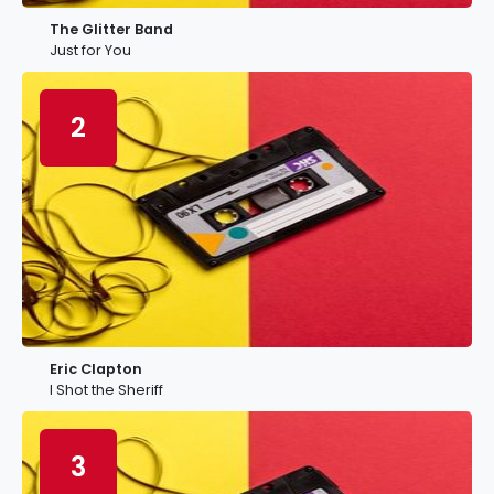
The Glitter Band
Just for You
2
Eric Clapton
I Shot the Sheriff
3