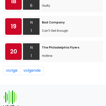
18
6
Guilty
N
Bad Company
19
1
Can't Get Enough
N
The Philadelphia Flyers
20
1
Hotline
vorige
volgende