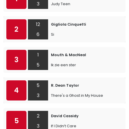
3
Judy Teen
12
Gigliola Cinquetti
2
6
Si
1
Mouth & MacNeal
3
5
Ik zie een ster
5
R. Dean Taylor
4
3
There's a Ghost in My House
2
David Cassidy
5
3
If I Didn’t Care