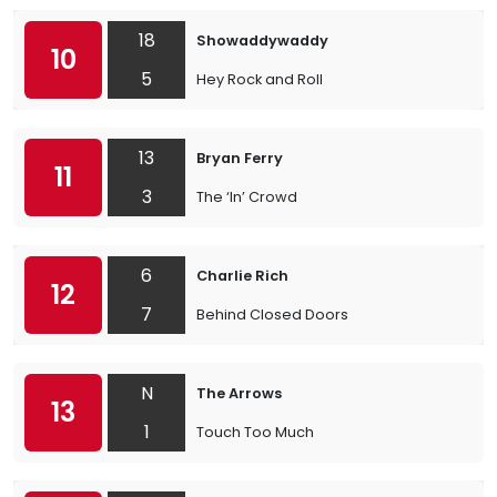
18
Showaddywaddy
10
5
Hey Rock and Roll
13
Bryan Ferry
11
3
The ‘In’ Crowd
6
Charlie Rich
12
7
Behind Closed Doors
N
The Arrows
13
1
Touch Too Much