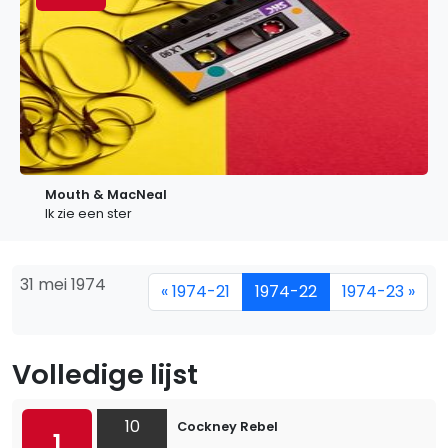
Mouth & MacNeal
Ik zie een ster
31 mei 1974
« 1974-21
1974-22
1974-23 »
Volledige lijst
10
Cockney Rebel
1