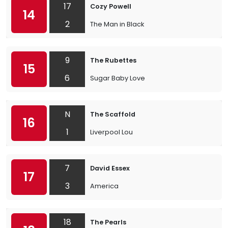
17
Cozy Powell
14
2
The Man in Black
9
The Rubettes
15
6
Sugar Baby Love
N
The Scaffold
16
1
Liverpool Lou
7
David Essex
17
3
America
18
The Pearls