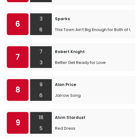
3
Sparks
6
8
This Town Ain’t Big Enough for Both of Us
7
Robert Knight
7
3
Better Get Ready for Love
9
Alan Price
8
6
Jarrow Song
18
Alvin Stardust
9
5
Red Dress