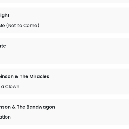
ight
Me (Not to Come)
ate
nson & The Miracles
f a Clown
nson & The Bandwagon
ation