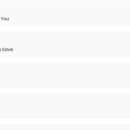
 You
u Save