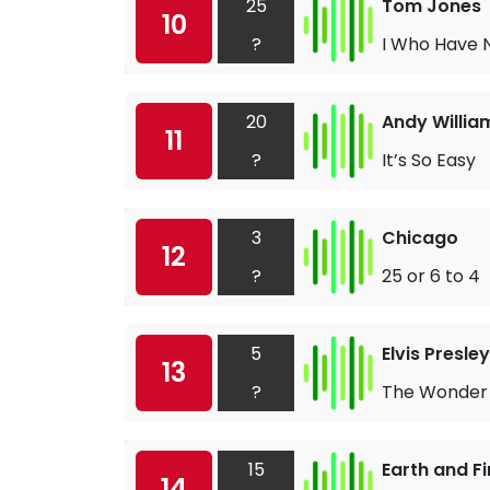
25
Tom Jones
10
?
I Who Have 
20
Andy Willia
11
?
It’s So Easy
3
Chicago
12
?
25 or 6 to 4
5
Elvis Presley
13
?
The Wonder 
15
Earth and Fi
14