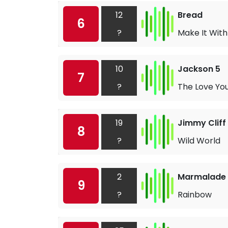
12
Bread
6
?
Make It With
10
Jackson 5
7
?
The Love Yo
19
Jimmy Cliff
8
?
Wild World
2
Marmalade
9
?
Rainbow