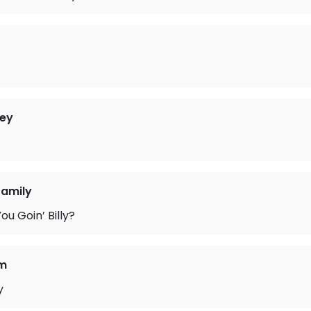
sey
Family
u Goin’ Billy?
om
y