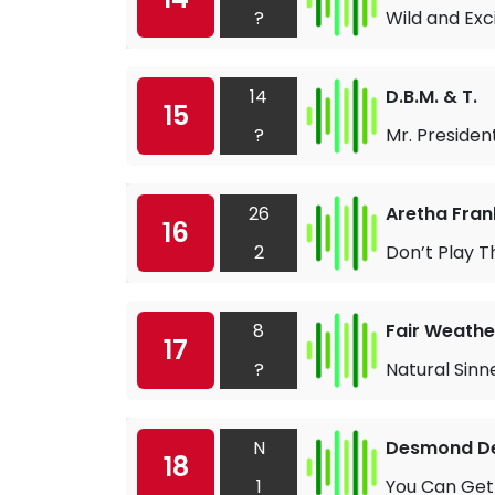
?
Wild and Exc
14
D.B.M. & T.
15
?
Mr. Presiden
26
Aretha Fran
16
2
Don’t Play T
8
Fair Weathe
17
?
Natural Sinn
N
Desmond D
18
1
You Can Get 