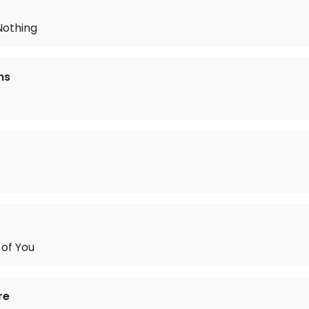
Nothing
ms
of You
re