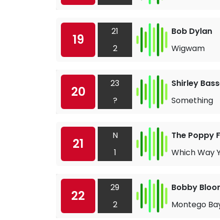
21
Bob Dylan
19
2
Wigwam
23
Shirley Bas
20
?
Something
N
The Poppy 
21
1
Which Way Yo
29
Bobby Blo
22
2
Montego Ba