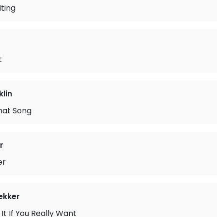
iting
t
klin
hat Song
r
er
ekker
It If You Really Want