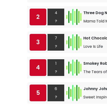
4
Three Dog N
2
?
Mama Told 
7
Hot Chocol
3
?
Love Is Life
1
Smokey Robi
4
?
The Tears o
6
Johnny Joh
5
?
Sweet Inspir