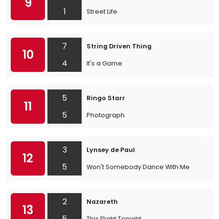
9
1
Street Life
7
String Driven Thing
10
4
It's a Game
5
Ringo Starr
11
5
Photograph
3
Lynsey de Paul
12
5
Won't Somebody Dance With Me
2
Nazareth
13
5
This Flight Tonight