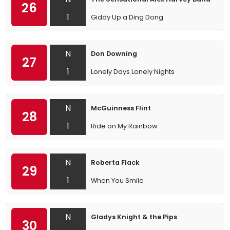
26
1
Giddy Up a Ding Dong
N
Don Downing
27
1
Lonely Days Lonely Nights
N
McGuinness Flint
28
1
Ride on My Rainbow
N
Roberta Flack
29
1
When You Smile
N
Gladys Knight & the Pips
30