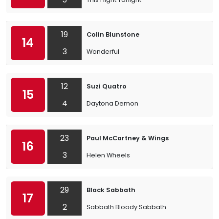
19
Colin Blunstone
14
3
Wonderful
12
Suzi Quatro
15
4
Daytona Demon
23
Paul McCartney & Wings
16
3
Helen Wheels
29
Black Sabbath
17
2
Sabbath Bloody Sabbath