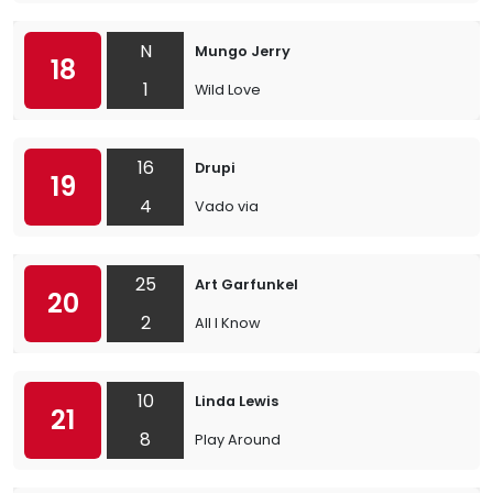
N
Mungo Jerry
18
1
Wild Love
16
Drupi
19
4
Vado via
25
Art Garfunkel
20
2
All I Know
10
Linda Lewis
21
8
Play Around