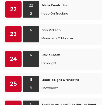
22
Eddie Kendricks
22
2
Keep On Trucking
N
Don McLean
23
1
Mountains O'Mourne
N
David Essex
24
1
Lamplight
11
Electric Light Orchestra
25
6
Showdown
N
The Sensational Alex Harvey Band