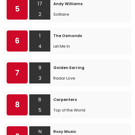
17
Andy Williams
5
2
Solitaire
1
The Osmonds
6
4
Let Me In
9
Golden Earring
7
3
Radar Love
8
Carpenters
8
5
Top of the World
N
Roxy Music