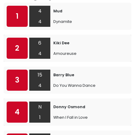
4
Mud
1
4
Dynamite
6
Kiki Dee
2
4
Amoureuse
15
Barry Blue
3
4
Do You Wanna Dance
N
Donny Osmond
4
1
When I Fall in Love