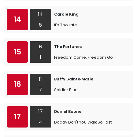
14
Carole King
14
6
It's Too Late
N
The Fortunes
15
1
Freedom Come, Freedom Go
11
Buffy Sainte‐Marie
16
7
Soldier Blue
17
Daniel Boone
17
4
Daddy Don't You Walk So Fast