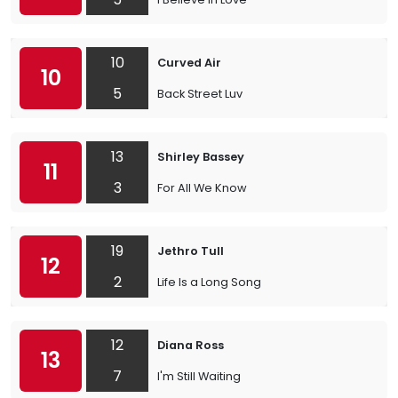
10
Curved Air
10
5
Back Street Luv
13
Shirley Bassey
11
3
For All We Know
19
Jethro Tull
12
2
Life Is a Long Song
12
Diana Ross
13
7
I'm Still Waiting