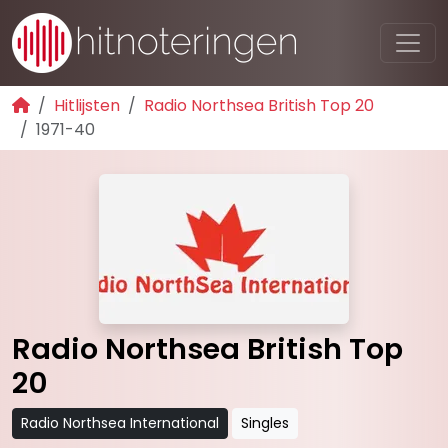
Hitlijsten
Radio Northsea British Top 20
1971-40
Radio Northsea British Top
20
Radio Northsea International
Singles