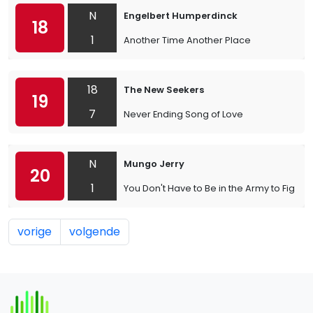
N
Engelbert Humperdinck
18
1
Another Time Another Place
18
The New Seekers
19
7
Never Ending Song of Love
N
Mungo Jerry
20
1
You Don't Have to Be in the Army to Fight i
vorige
volgende