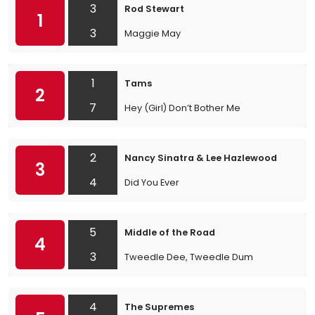
3
Rod Stewart
1
3
Maggie May
1
Tams
2
7
Hey (Girl) Don’t Bother Me
2
Nancy Sinatra & Lee Hazlewood
3
4
Did You Ever
5
Middle of the Road
4
3
Tweedle Dee, Tweedle Dum
4
The Supremes