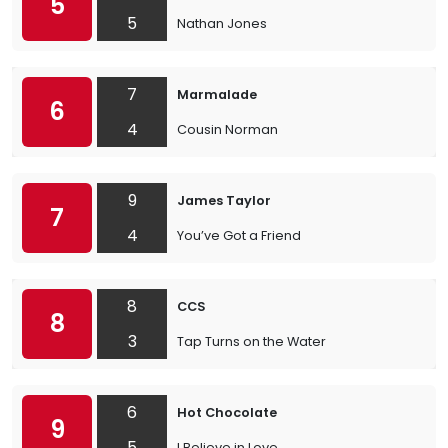
5
5
Nathan Jones
7
Marmalade
6
4
Cousin Norman
9
James Taylor
7
4
You’ve Got a Friend
8
CCS
8
3
Tap Turns on the Water
6
Hot Chocolate
9
5
I Believe in Love