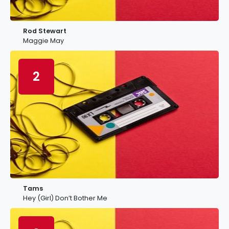
Rod Stewart
Maggie May
2
Tams
Hey (Girl) Don’t Bother Me