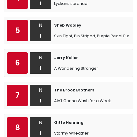
1
Lyckans serenad
N
Sheb Wooley
5
1
Skin Tight, Pin Striped, Purple Pedal Pushe
N
Jerry Keller
6
1
A Wandering Stranger
N
The Brook Brothers
7
1
Ain’t Gonna Wash for a Week
N
Gitte Henning
8
1
Stormy Wheather