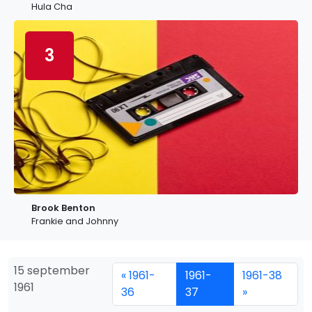
Hula Cha
3
Brook Benton
Frankie and Johnny
15 september
« 1961-
1961-
1961-38
1961
36
37
»