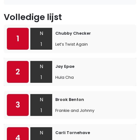
Volledige lijst
N
Chubby Checker
1
1
Let’s Twist Again
N
Jay Epae
2
1
Hula Cha
N
Brook Benton
3
1
Frankie and Johnny
N
Carli Tornehave
4