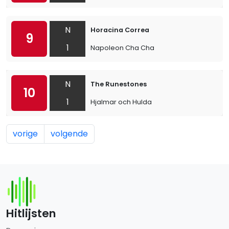
N
Horacina Correa
9
1
Napoleon Cha Cha
N
The Runestones
10
1
Hjalmar och Hulda
vorige
volgende
Hitlijsten