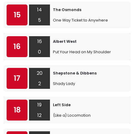
14
The Osmonds
15
5
One Way Ticket to Anywhere
16
Albert West
16
0
Put Your Head on My Shoulder
20
Shepstone & Dibbens
17
2
Shady Lady
19
Left Side
18
12
(Like a) Locomotion