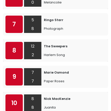
0
Melancolie
5
Ringo Starr
7
8
Photograph
12
The Sweepers
8
2
Harlem Song
7
Marie Osmond
9
7
Paper Roses
8
Nick MacKenzie
10
8
Juanita