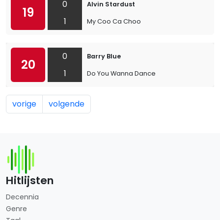
0
Alvin Stardust
19
1
My Coo Ca Choo
0
Barry Blue
20
1
Do You Wanna Dance
vorige
volgende
Hitlijsten
Decennia
Genre