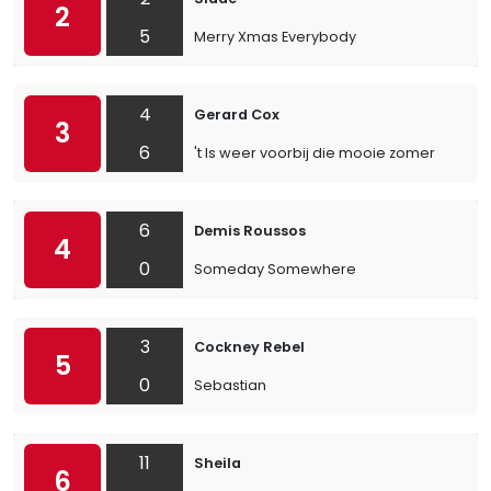
2
5
Merry Xmas Everybody
4
Gerard Cox
3
6
't Is weer voorbij die mooie zomer
6
Demis Roussos
4
0
Someday Somewhere
3
Cockney Rebel
5
0
Sebastian
11
Sheila
6