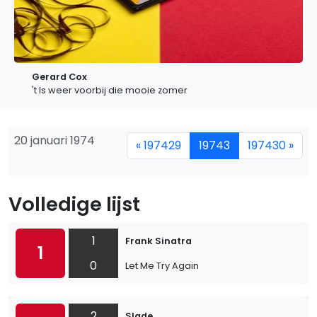
Gerard Cox
't Is weer voorbij die mooie zomer
20 januari 1974
« 197429
19743
197430 »
Volledige lijst
1
Frank Sinatra
1
0
Let Me Try Again
2
Slade