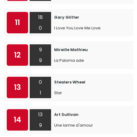
18
Gary Glitter
11
0
I Love You Love Me Love
9
Mireille Mathieu
12
9
La Paloma ade
0
Stealers Wheel
13
1
Star
13
Art Sullivan
14
9
Une larme d'amour