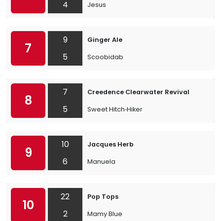
4
Jesus
9
Ginger Ale
7
5
Scoobidab
7
Creedence Clearwater Revival
8
5
Sweet Hitch‐Hiker
10
Jacques Herb
9
6
Manuela
22
Pop Tops
10
2
Mamy Blue