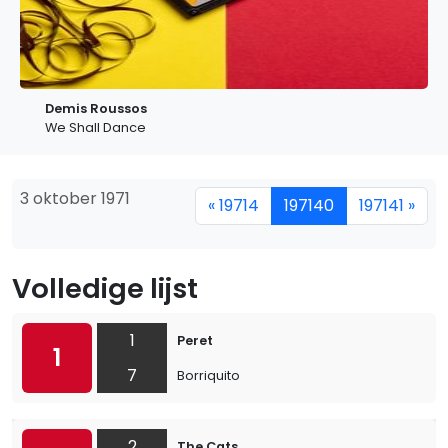
Demis Roussos
We Shall Dance
3 oktober 1971
« 19714
197140
197141 »
Volledige lijst
1
Peret
1
7
Borriquito
2
The Cats