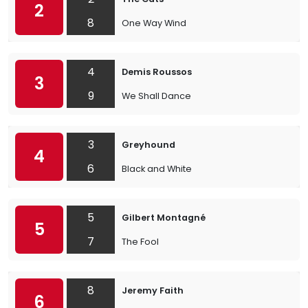
2
8
One Way Wind
4
Demis Roussos
3
9
We Shall Dance
3
Greyhound
4
6
Black and White
5
Gilbert Montagné
5
7
The Fool
8
Jeremy Faith
6