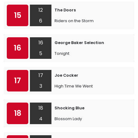
12
The Doors
15
6
Riders on the Storm
16
George Baker Selection
16
5
Tonight
17
Joe Cocker
17
3
High Time We Went
18
Shocking Blue
18
4
Blossom Lady