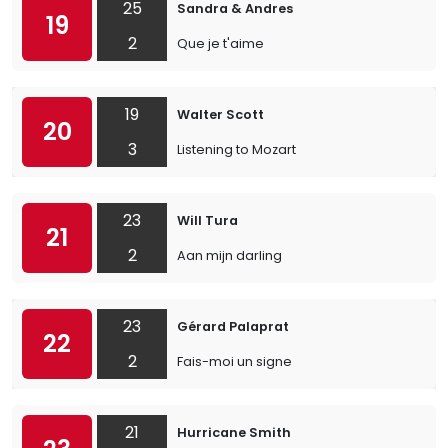
25
Sandra & Andres
19
2
Que je t'aime
19
Walter Scott
20
3
Listening to Mozart
23
Will Tura
21
2
Aan mijn darling
23
Gérard Palaprat
22
2
Fais-moi un signe
21
Hurricane Smith