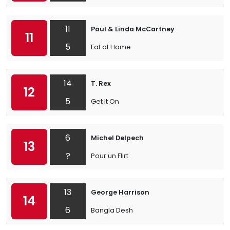
11
Paul & Linda McCartney
11
5
Eat at Home
14
T. Rex
12
5
Get It On
6
Michel Delpech
13
?
Pour un Flirt
13
George Harrison
14
6
Bangla Desh