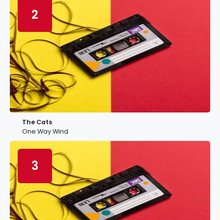
2
The Cats
One Way Wind
3