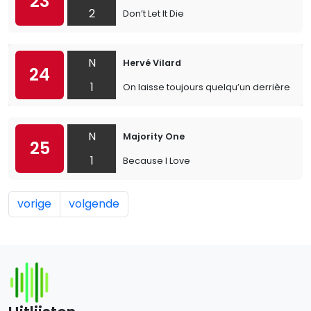
23
2
Don’t Let It Die
N
Hervé Vilard
24
1
On laisse toujours quelqu’un derrière soi
N
Majority One
25
1
Because I Love
vorige
volgende