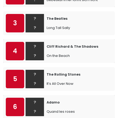
?
The Beatles
3
?
Long Tall Sally
?
Cliff Richard & The Shadows
4
?
On the Beach
?
The Rolling Stones
5
?
It’s All Over Now
?
Adamo
6
?
Quand les roses