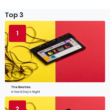
Top 3
1
The Beatles
A Hard Day’s Night
2