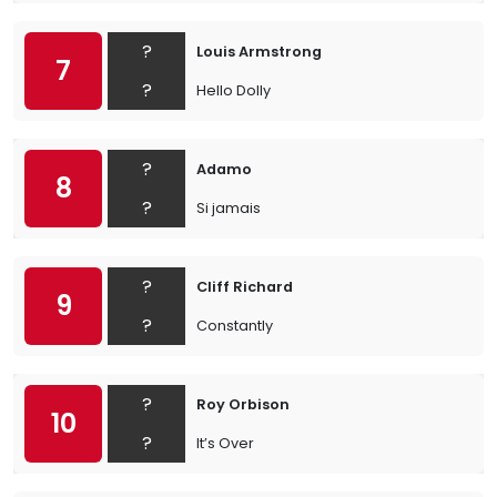
?
Louis Armstrong
7
?
Hello Dolly
?
Adamo
8
?
Si jamais
?
Cliff Richard
9
?
Constantly
?
Roy Orbison
10
?
It’s Over