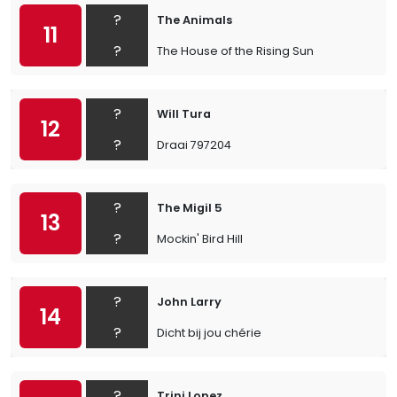
?
The Animals
11
?
The House of the Rising Sun
?
Will Tura
12
?
Draai 797204
?
The Migil 5
13
?
Mockin' Bird Hill
?
John Larry
14
?
Dicht bij jou chérie
?
Trini Lopez