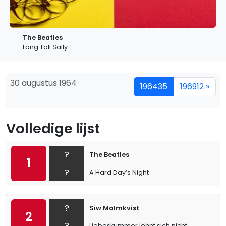
The Beatles
Long Tall Sally
30 augustus 1964
196435
196912 »
Volledige lijst
?
The Beatles
1
?
A Hard Day’s Night
?
Siw Malmkvist
2
?
Liebeskummer lohnt sich nicht