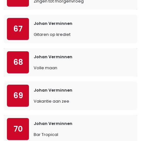
Zingen tot morgenvroeg
Johan Verminnen
67
Gitaren op krediet
Johan Verminnen
68
Volle maan
Johan Verminnen
69
Vakantie aan zee
Johan Verminnen
70
Bar Tropical