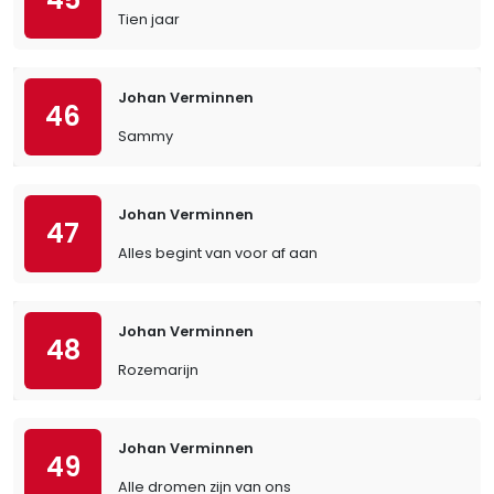
Tien jaar
Johan Verminnen
46
Sammy
Johan Verminnen
47
Alles begint van voor af aan
Johan Verminnen
48
Rozemarijn
Johan Verminnen
49
Alle dromen zijn van ons