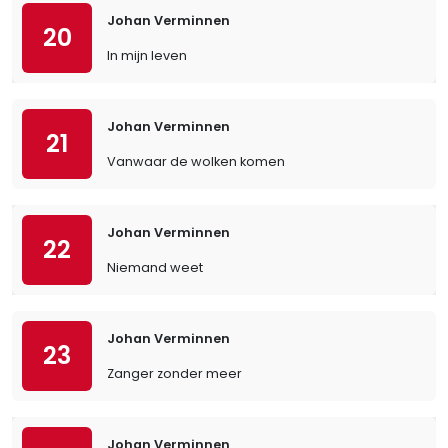
Johan Verminnen
20
In mijn leven
Johan Verminnen
21
Vanwaar de wolken komen
Johan Verminnen
22
Niemand weet
Johan Verminnen
23
Zanger zonder meer
Johan Verminnen