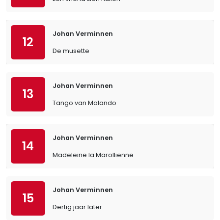
Johan Verminnen
12
De musette
Johan Verminnen
13
Tango van Malando
Johan Verminnen
14
Madeleine la Marollienne
Johan Verminnen
15
Dertig jaar later