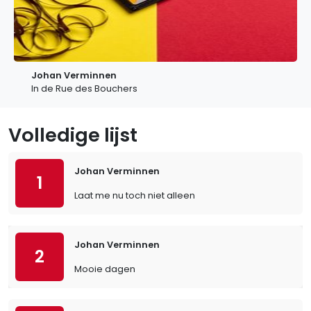
Johan Verminnen
In de Rue des Bouchers
Volledige lijst
Johan Verminnen
1
Laat me nu toch niet alleen
Johan Verminnen
2
Mooie dagen