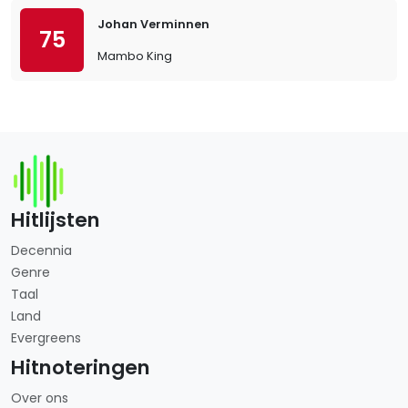
Johan Verminnen
75
Mambo King
Hitlijsten
Decennia
Genre
Taal
Land
Evergreens
Hitnoteringen
Over ons