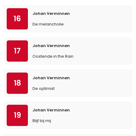
Johan Verminnen
16
De melancholie
Johan Verminnen
17
Oostende in the Rain
Johan Verminnen
18
De optimist
Johan Verminnen
19
Blijf bij mij