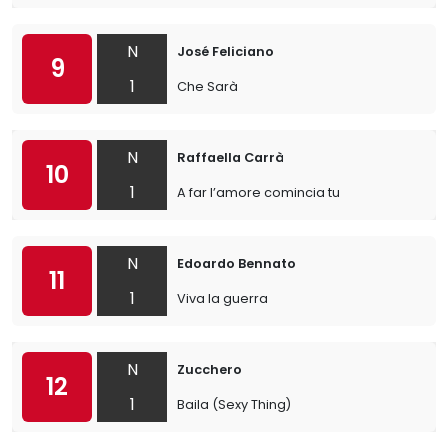
N
José Feliciano
9
1
Che Sarà
N
Raffaella Carrà
10
1
A far l’amore comincia tu
N
Edoardo Bennato
11
1
Viva la guerra
N
Zucchero
12
1
Baila (Sexy Thing)