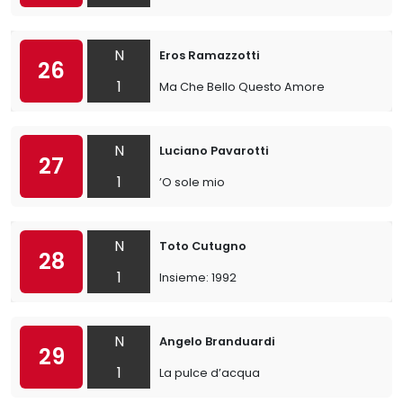
N
Eros Ramazzotti
26
1
Ma Che Bello Questo Amore
N
Luciano Pavarotti
27
1
’O sole mio
N
Toto Cutugno
28
1
Insieme: 1992
N
Angelo Branduardi
29
1
La pulce d’acqua