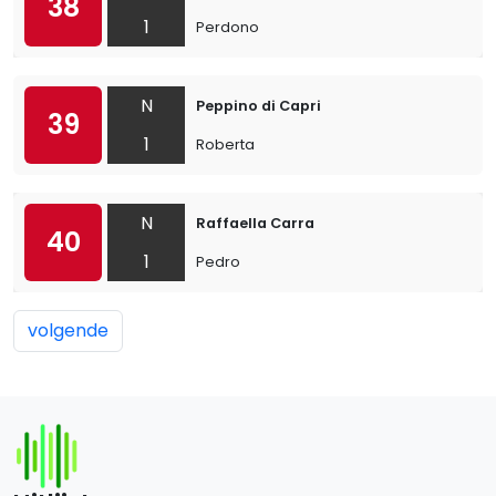
38
1
Perdono
N
Peppino di Capri
39
1
Roberta
N
Raffaella Carra
40
1
Pedro
volgende