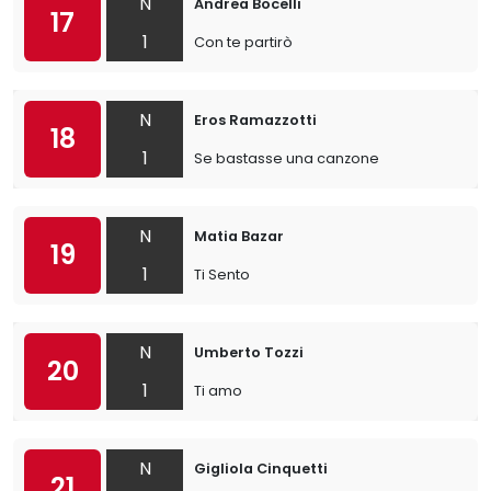
N
Andrea Bocelli
17
1
Con te partirò
N
Eros Ramazzotti
18
1
Se bastasse una canzone
N
Matia Bazar
19
1
Ti Sento
N
Umberto Tozzi
20
1
Ti amo
N
Gigliola Cinquetti
21