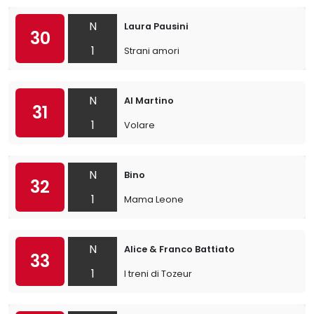
N
Laura Pausini
30
1
Strani amori
N
Al Martino
31
1
Volare
N
Bino
32
1
Mama Leone
N
Alice & Franco Battiato
33
1
I treni di Tozeur