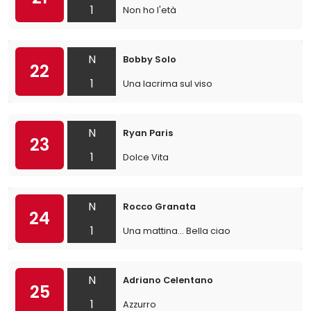
1
Non ho l'età
N
Bobby Solo
22
1
Una lacrima sul viso
N
Ryan Paris
23
1
Dolce Vita
N
Rocco Granata
24
1
Una mattina... Bella ciao
N
Adriano Celentano
25
1
Azzurro