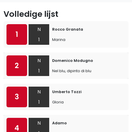
Volledige lijst
N
Rocco Granata
1
1
Marina
N
Domenico Modugno
2
1
Nel blu, dipinto di blu
N
Umberto Tozzi
3
1
Gloria
N
Adamo
4