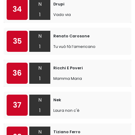
N
Drupi
34
1
Vado via
N
Renato Carosone
35
1
Tu vuò fà l’americano
N
Ricchi E Poveri
36
1
Mamma Maria
N
Nek
37
1
Laura non c'è
N
Tiziano Ferro