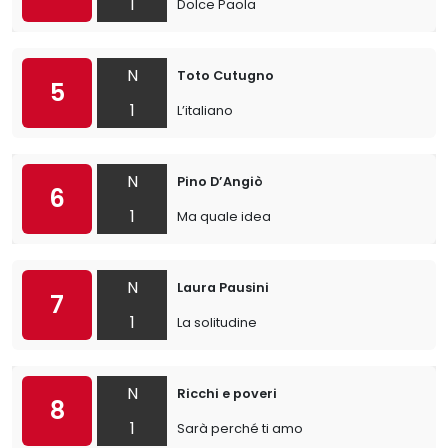
1
Dolce Paola
N
Toto Cutugno
5
1
L’italiano
N
Pino D’Angiò
6
1
Ma quale idea
N
Laura Pausini
7
1
La solitudine
N
Ricchi e poveri
8
1
Sarà perché ti amo