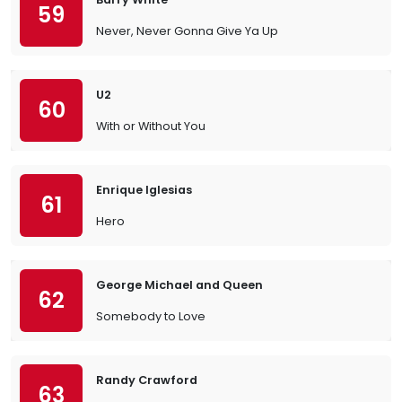
59
Never, Never Gonna Give Ya Up
U2
60
With or Without You
Enrique Iglesias
61
Hero
George Michael and Queen
62
Somebody to Love
Randy Crawford
63