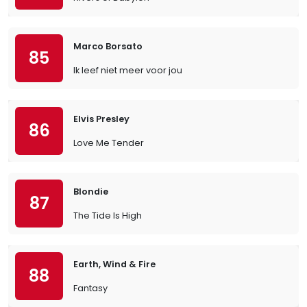
Marco Borsato
85
Ik leef niet meer voor jou
Elvis Presley
86
Love Me Tender
Blondie
87
The Tide Is High
Earth, Wind & Fire
88
Fantasy