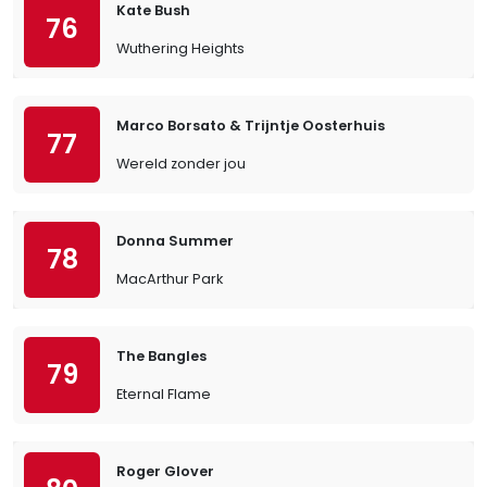
Kate Bush
76
Wuthering Heights
Marco Borsato & Trijntje Oosterhuis
77
Wereld zonder jou
Donna Summer
78
MacArthur Park
The Bangles
79
Eternal Flame
Roger Glover