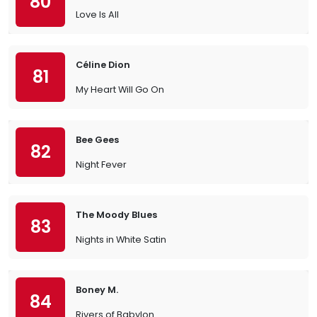
80
Love Is All
Céline Dion
81
My Heart Will Go On
Bee Gees
82
Night Fever
The Moody Blues
83
Nights in White Satin
Boney M.
84
Rivers of Babylon