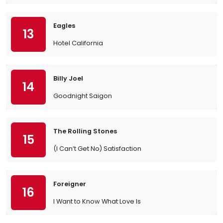
Eagles
13
Hotel California
Billy Joel
14
Goodnight Saigon
The Rolling Stones
15
(I Can’t Get No) Satisfaction
Foreigner
16
I Want to Know What Love Is