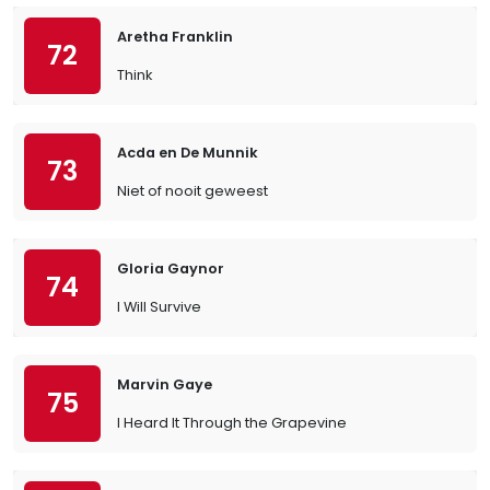
Aretha Franklin
72
Think
Acda en De Munnik
73
Niet of nooit geweest
Gloria Gaynor
74
I Will Survive
Marvin Gaye
75
I Heard It Through the Grapevine