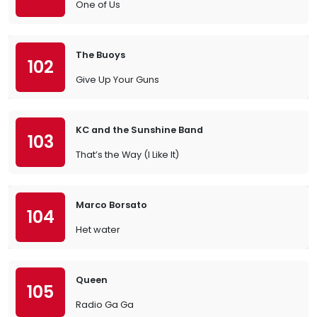
One of Us
The Buoys
102
Give Up Your Guns
KC and the Sunshine Band
103
That’s the Way (I Like It)
Marco Borsato
104
Het water
Queen
105
Radio Ga Ga