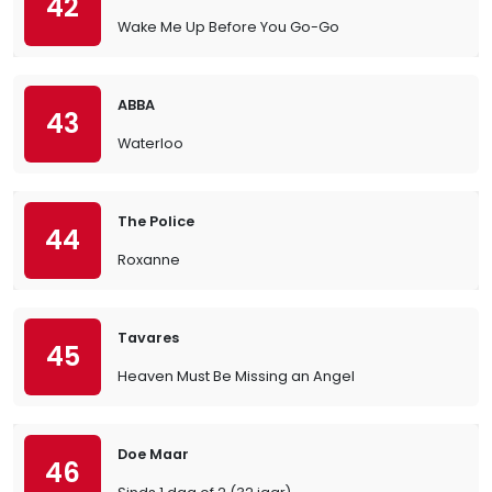
42
Wake Me Up Before You Go-Go
ABBA
43
Waterloo
The Police
44
Roxanne
Tavares
45
Heaven Must Be Missing an Angel
Doe Maar
46