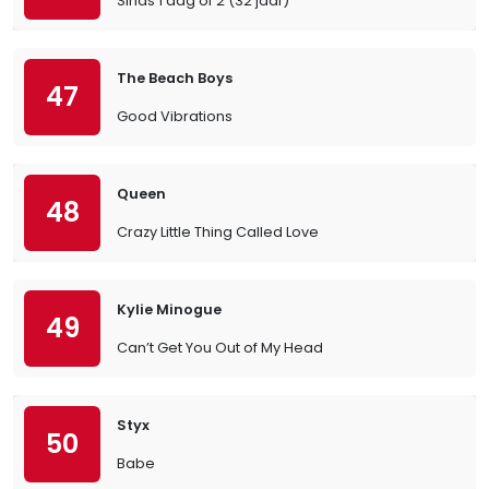
Sinds 1 dag of 2 (32 jaar)
The Beach Boys
47
Good Vibrations
Queen
48
Crazy Little Thing Called Love
Kylie Minogue
49
Can’t Get You Out of My Head
Styx
50
Babe