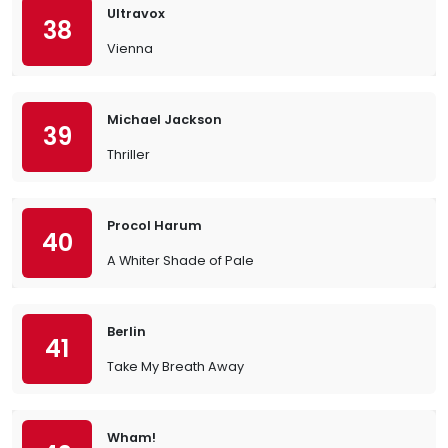
Ultravox
38
Vienna
Michael Jackson
39
Thriller
Procol Harum
40
A Whiter Shade of Pale
Berlin
41
Take My Breath Away
Wham!