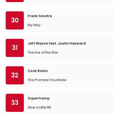
Frank Sinatra
30
My Way
Jeff Wayne feat. Justin Hayward
31
The Eve of the War
Cock Robin
32
The Promise You Made
Supertramp
33
Give a Little Bit