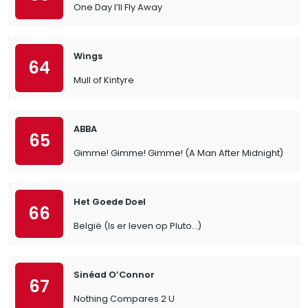
One Day I’ll Fly Away
Wings
64
Mull of Kintyre
ABBA
65
Gimme! Gimme! Gimme! (A Man After Midnight)
Het Goede Doel
66
België (Is er leven op Pluto…)
Sinéad O’Connor
67
Nothing Compares 2 U