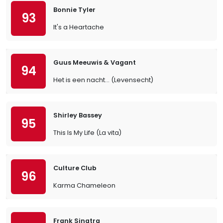
Bonnie Tyler
93
It's a Heartache
Guus Meeuwis & Vagant
94
Het is een nacht... (Levensecht)
Shirley Bassey
95
This Is My Life (La vita)
Culture Club
96
Karma Chameleon
Frank Sinatra