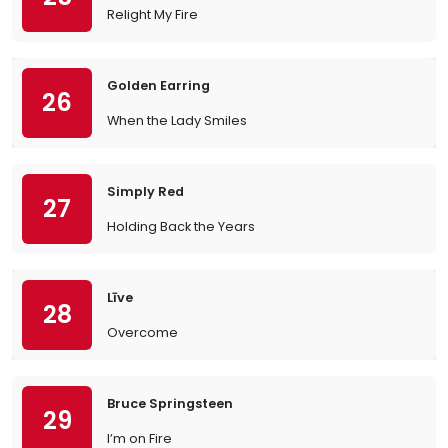
Relight My Fire
Golden Earring
26
When the Lady Smiles
Simply Red
27
Holding Back the Years
Līve
28
Overcome
Bruce Springsteen
29
I’m on Fire