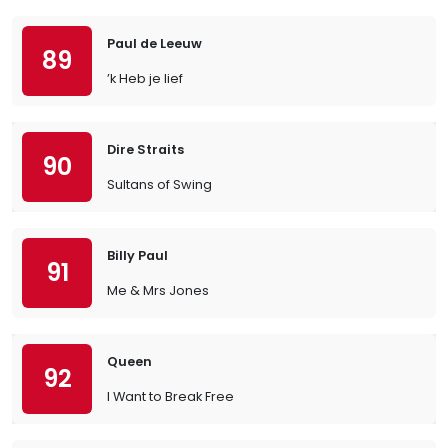
Paul de Leeuw
89
’k Heb je lief
Dire Straits
90
Sultans of Swing
Billy Paul
91
Me & Mrs Jones
Queen
92
I Want to Break Free