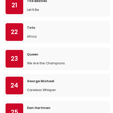
The Beatles
21
Let It Be
Toto
22
Africa
Queen
23
We Are the Champions
George Michael
24
Careless Whisper
Dan Hartman
25