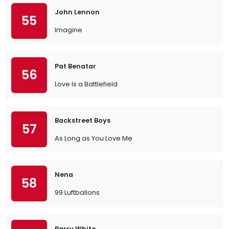
John Lennon
55
Imagine
Pat Benatar
56
Love Is a Battlefield
Backstreet Boys
57
As Long as You Love Me
Nena
58
99 Luftballons
Barry White