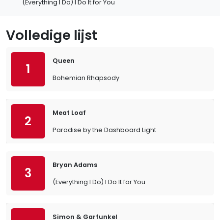
(Everything I Do) I Do It for You
Volledige lijst
Queen
1
Bohemian Rhapsody
Meat Loaf
2
Paradise by the Dashboard Light
Bryan Adams
3
(Everything I Do) I Do It for You
Simon & Garfunkel