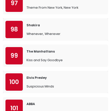
97
Theme From New York, New York
Shakira
98
Whenever, Wherever
The Manhattans
99
Kiss and Say Goodbye
Elvis Presley
100
Suspicious Minds
ABBA
101