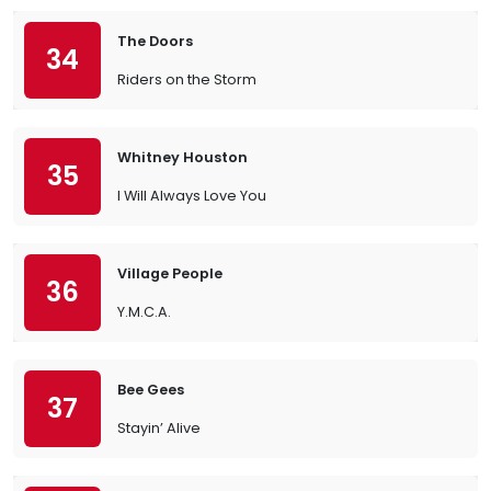
The Doors
34
Riders on the Storm
Whitney Houston
35
I Will Always Love You
Village People
36
Y.M.C.A.
Bee Gees
37
Stayin’ Alive