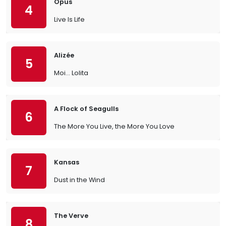
Opus
4
Live Is Life
Alizée
5
Moi… Lolita
A Flock of Seagulls
6
The More You Live, the More You Love
Kansas
7
Dust in the Wind
The Verve
8