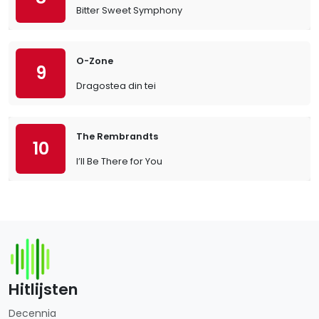
Bitter Sweet Symphony
O-Zone
9
Dragostea din tei
The Rembrandts
10
I’ll Be There for You
Hitlijsten
Decennia