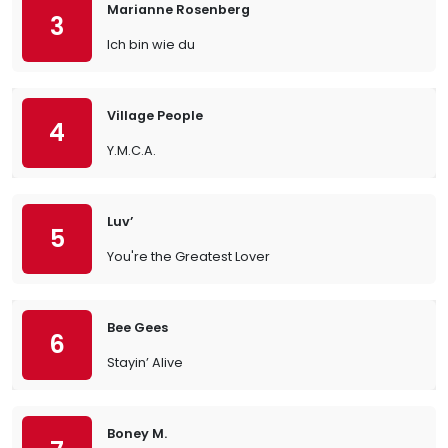
Marianne Rosenberg
3
Ich bin wie du
Village People
4
Y.M.C.A.
Luv’
5
You're the Greatest Lover
Bee Gees
6
Stayin’ Alive
Boney M.