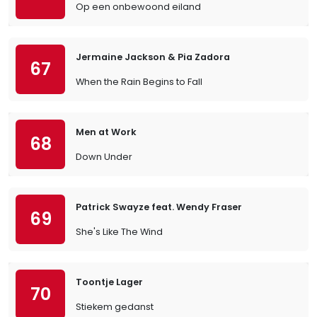
Op een onbewoond eiland
Jermaine Jackson & Pia Zadora
67
When the Rain Begins to Fall
Men at Work
68
Down Under
Patrick Swayze feat. Wendy Fraser
69
She's Like The Wind
Toontje Lager
70
Stiekem gedanst