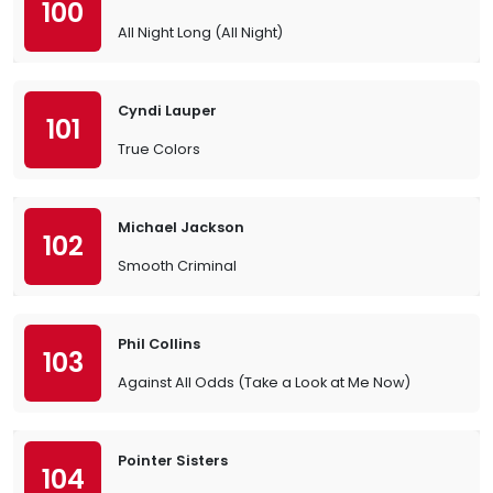
100
All Night Long (All Night)
Cyndi Lauper
101
True Colors
Michael Jackson
102
Smooth Criminal
Phil Collins
103
Against All Odds (Take a Look at Me Now)
Pointer Sisters
104