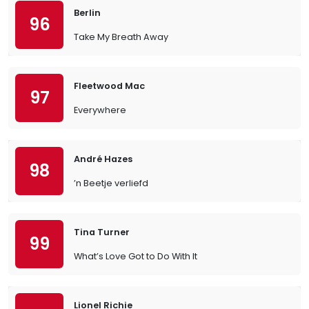
Berlin
96
Take My Breath Away
Fleetwood Mac
97
Everywhere
André Hazes
98
’n Beetje verliefd
Tina Turner
99
What’s Love Got to Do With It
Lionel Richie