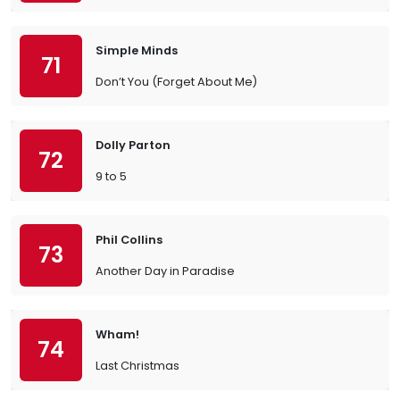
Simple Minds
71
Don’t You (Forget About Me)
Dolly Parton
72
9 to 5
Phil Collins
73
Another Day in Paradise
Wham!
74
Last Christmas