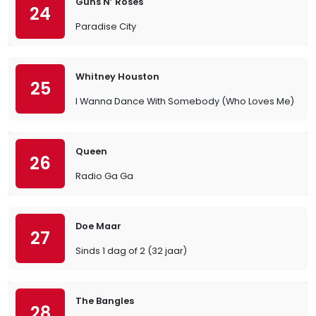
Guns N’ Roses
24
Paradise City
Whitney Houston
25
I Wanna Dance With Somebody (Who Loves Me)
Queen
26
Radio Ga Ga
Doe Maar
27
Sinds 1 dag of 2 (32 jaar)
The Bangles
28