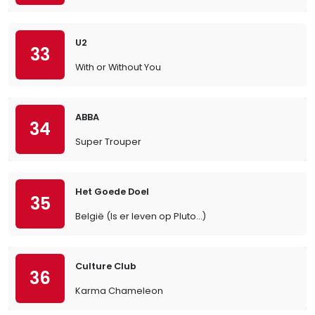
U2
33
With or Without You
ABBA
34
Super Trouper
Het Goede Doel
35
België (Is er leven op Pluto…)
Culture Club
36
Karma Chameleon