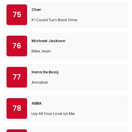
Cher
75
If I Could Turn Back Time
Michael Jackson
76
Billie Jean
Hans De Booij
77
Annabel
ABBA
78
Lay All Your Love on Me