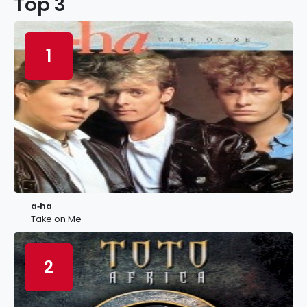
Top 3
1
a‐ha
Take on Me
2