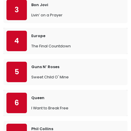
Bon Jovi
3
Livin’ on a Prayer
Europe
4
The Final Countdown
Guns N’ Roses
5
Sweet Child O' Mine
Queen
6
I Want to Break Free
Phil Collins