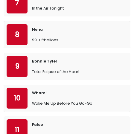
7
In the Air Tonight
Nena
8
99 Luftballons
Bonnie Tyler
9
Total Eclipse of the Heart
Wham!
10
Wake Me Up Before You Go-Go
Falco
11