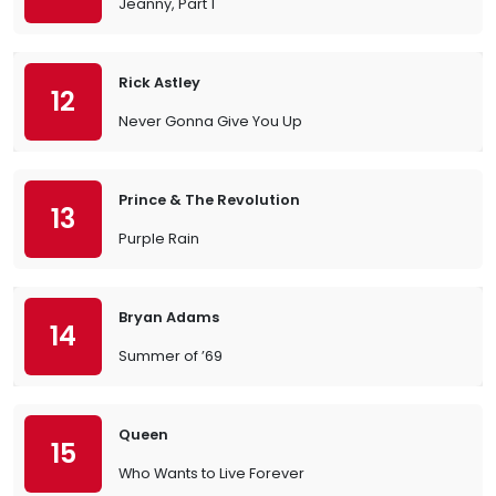
Jeanny, Part 1
Rick Astley
12
Never Gonna Give You Up
Prince & The Revolution
13
Purple Rain
Bryan Adams
14
Summer of ’69
Queen
15
Who Wants to Live Forever