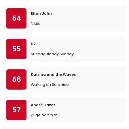
Elton John
54
Nikita
U2
55
Sunday Bloody Sunday
Katrina and the Waves
56
Walking on Sunshine
André Hazes
57
Zij gelooft in mij