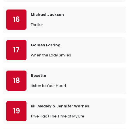
Michael Jackson
16
Thriller
Golden Earring
17
When the Lady Smiles
Roxette
18
Listen to Your Heart
Bill Medley & Jennifer Warnes
19
(I’ve Had) The Time of My Life