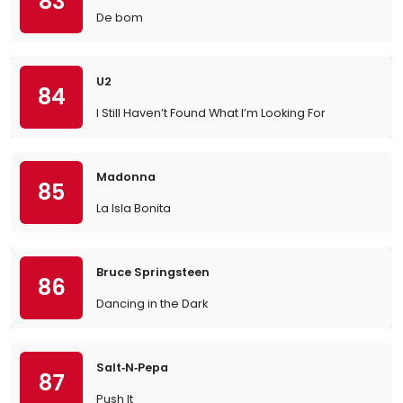
83
De bom
U2
84
I Still Haven’t Found What I’m Looking For
Madonna
85
La Isla Bonita
Bruce Springsteen
86
Dancing in the Dark
Salt‐N‐Pepa
87
Push It