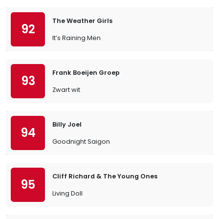
The Weather Girls
92
It’s Raining Men
Frank Boeijen Groep
93
Zwart wit
Billy Joel
94
Goodnight Saigon
Cliff Richard & The Young Ones
95
Living Doll