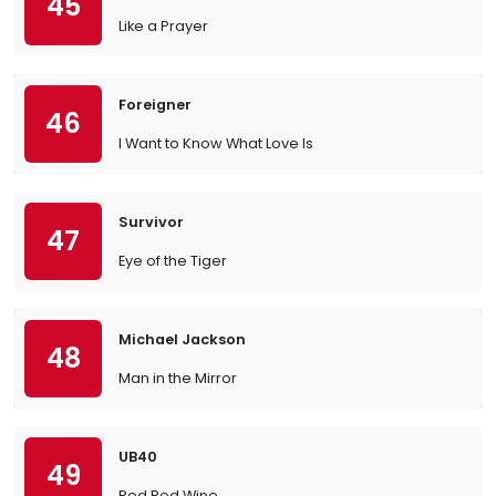
45
Like a Prayer
Foreigner
46
I Want to Know What Love Is
Survivor
47
Eye of the Tiger
Michael Jackson
48
Man in the Mirror
UB40
49
Red Red Wine