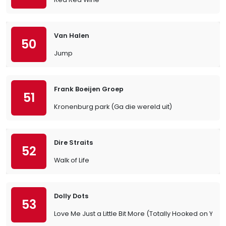
Van Halen
50
Jump
Frank Boeijen Groep
51
Kronenburg park (Ga die wereld uit)
Dire Straits
52
Walk of Life
Dolly Dots
53
Love Me Just a Little Bit More (Totally Hooked on You)