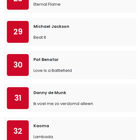
Eternal Flame
Michael Jackson
29
Beat It
Pat Benatar
30
Love Is a Battlefield
Danny de Munk
31
Ik voel me zo verdomd alleen
Kaoma
32
Lambada