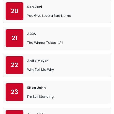
Bon Jovi
20
You Give Love a Bad Name
ABBA
21
The Winner Takes It All
Anita Meyer
22
Why Tell Me Why
Elton John
23
I’m Still Standing