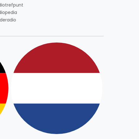
diotrefpunt
diopedia
deradio