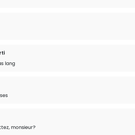
rti
as lang
oses
tez, monsieur?