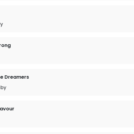
ly
rong
he Dreamers
aby
navour