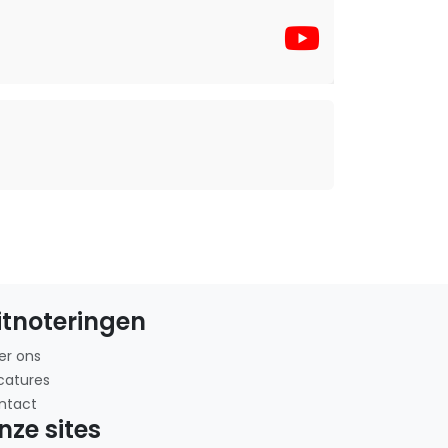
itnoteringen
er ons
catures
ntact
nze sites