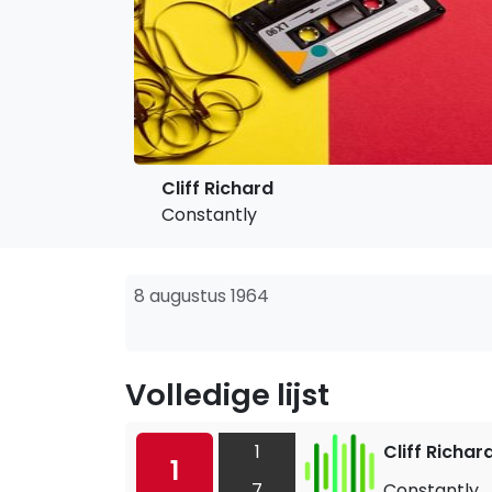
Cliff Richard
Constantly
8 augustus 1964
Volledige lijst
1
Cliff Richar
1
7
Constantly