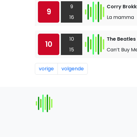
9
Corry Brok
9
16
La mamma
10
The Beatles
10
15
Can’t Buy M
vorige
volgende