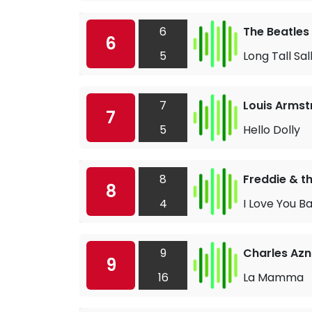
6
The Beatles
6
5
Long Tall Sal
7
Louis Armst
7
5
Hello Dolly
8
Freddie & t
8
4
I Love You B
9
Charles Az
9
16
La Mamma