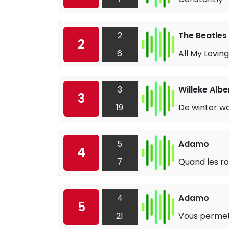
2
The Beatles
2
6
All My Loving
3
Willeke Albe
3
19
De winter w
5
Adamo
4
7
Quand les r
4
Adamo
5
21
Vous permet