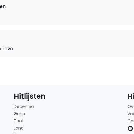
ken
e Love
Hitlijsten
H
Decennia
Ov
Genre
Va
Taal
Co
O
Land