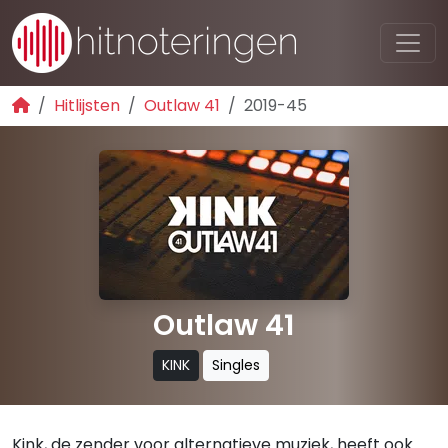
Hitlijsten
Outlaw 41
2019-45
Outlaw 41
KINK
Singles
Kink, de zender voor alternatieve muziek, heeft ook