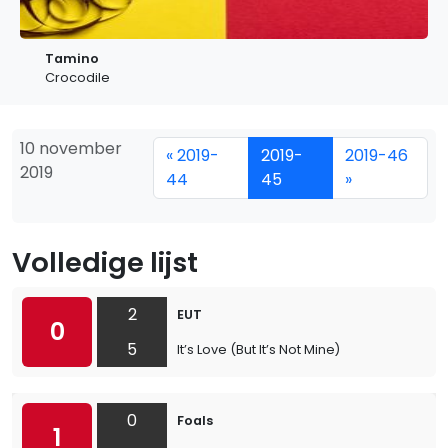
Tamino
Crocodile
10 november
« 2019-
2019-
2019-46
2019
44
45
»
Volledige lijst
2
EUT
0
5
It’s Love (But It’s Not Mine)
0
Foals
1