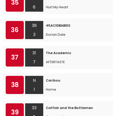
35
6
Hurt My Heart
36
45ACIDBABIES
36
3
Dorian Dale
31
The Academic
37
7
AFTERTASTE
N
Caribou
38
1
Home
33
Catfish and the Bottlemen
39