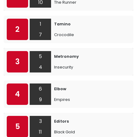
10
The Runner
1
Tamino
2
7
Crocodile
5
Metronomy
3
4
Insecurity
6
Elbow
4
9
Empires
3
Editors
5
11
Black Gold