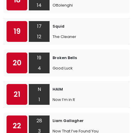
14
Ottolenghi
17
Squid
19
12
The Cleaner
19
Broken Bells
20
4
Good Luck
N
HAIM
21
1
Now I’m in It
28
Liam Gallagher
22
3
Now That I’ve Found You