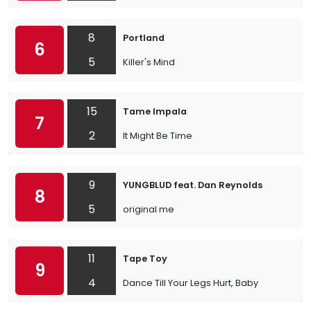
8
Portland
6
5
Killer's Mind
15
Tame Impala
7
2
It Might Be Time
9
YUNGBLUD feat. Dan Reynolds
8
5
original me
11
Tape Toy
9
4
Dance Till Your Legs Hurt, Baby