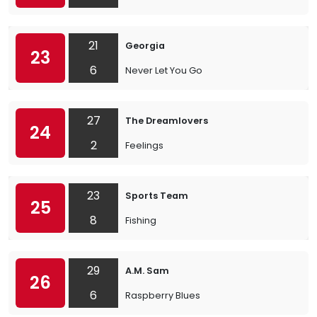
21
Georgia
23
6
Never Let You Go
27
The Dreamlovers
24
2
Feelings
23
Sports Team
25
8
Fishing
29
A.M. Sam
26
6
Raspberry Blues