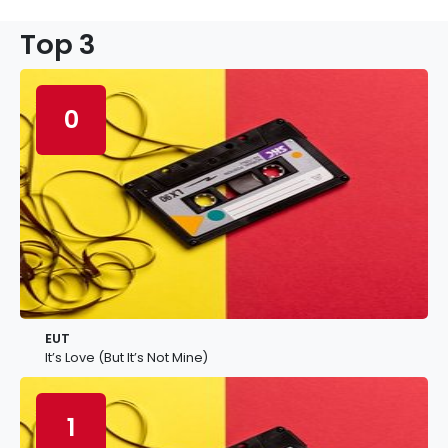
Top 3
0
EUT
It’s Love (But It’s Not Mine)
1