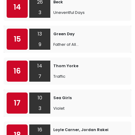
26
Beck
14
3
Uneventful Days
13
Green Day
15
9
Father of All...
14
Thom Yorke
16
7
Traffic
10
Sea Girls
17
3
Violet
16
Loyle Carner, Jordan Rakei
18