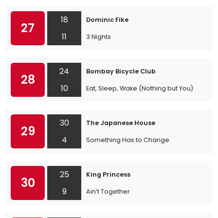
18
Dominic Fike
27
11
3 Nights
24
Bombay Bicycle Club
28
10
Eat, Sleep, Wake (Nothing but You)
30
The Japanese House
29
4
Something Has to Change
25
King Princess
30
9
Ain’t Together