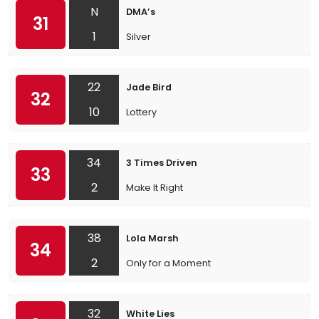
N
DMA’s
31
1
Silver
22
Jade Bird
32
10
Lottery
34
3 Times Driven
33
2
Make It Right
38
Lola Marsh
34
2
Only for a Moment
32
White Lies