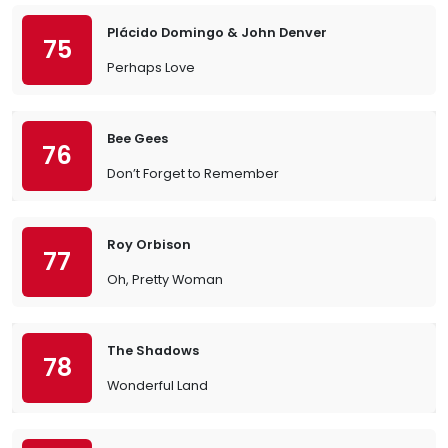
Plácido Domingo & John Denver
75
Perhaps Love
Bee Gees
76
Don’t Forget to Remember
Roy Orbison
77
Oh, Pretty Woman
The Shadows
78
Wonderful Land