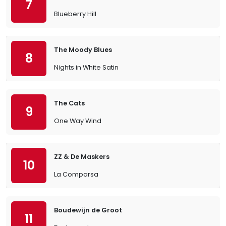
7
Blueberry Hill
The Moody Blues
8
Nights in White Satin
The Cats
9
One Way Wind
ZZ & De Maskers
10
La Comparsa
Boudewijn de Groot
11