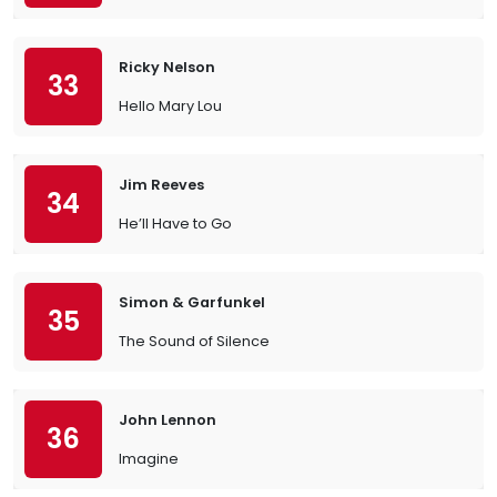
Ricky Nelson
33
Hello Mary Lou
Jim Reeves
34
He’ll Have to Go
Simon & Garfunkel
35
The Sound of Silence
John Lennon
36
Imagine