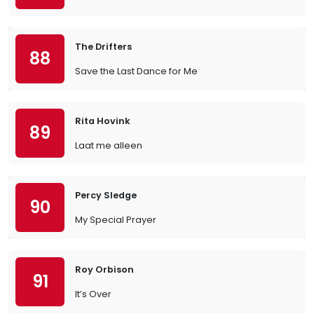
The Drifters
88
Save the Last Dance for Me
Rita Hovink
89
Laat me alleen
Percy Sledge
90
My Special Prayer
Roy Orbison
91
It’s Over