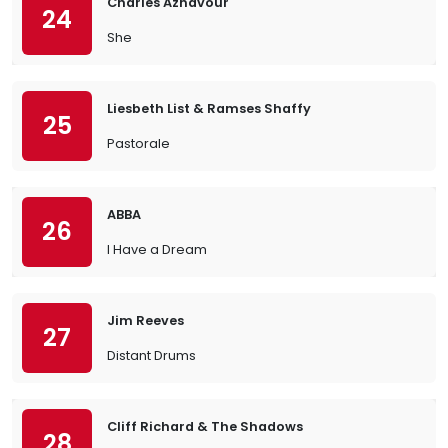
Charles Aznavour
24
She
Liesbeth List & Ramses Shaffy
25
Pastorale
ABBA
26
I Have a Dream
Jim Reeves
27
Distant Drums
Cliff Richard & The Shadows
28