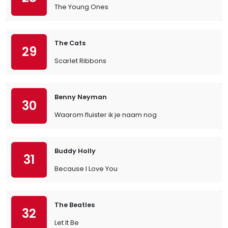
The Young Ones
The Cats
29
Scarlet Ribbons
Benny Neyman
30
Waarom fluister ik je naam nog
Buddy Holly
31
Because I Love You
The Beatles
32
Let It Be