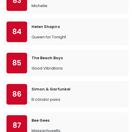
83
Michelle
Helen Shapiro
84
Queen for Tonight
The Beach Boys
85
Good Vibrations
Simon & Garfunkel
86
El cóndor pasa
Bee Gees
87
Massachusetts