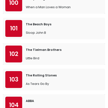
100
When a Man Loves a Woman
The Beach Boys
101
Sloop John B
The Tielman Brothers
102
Little Bird
The Rolling Stones
103
As Tears Go By
ABBA
104