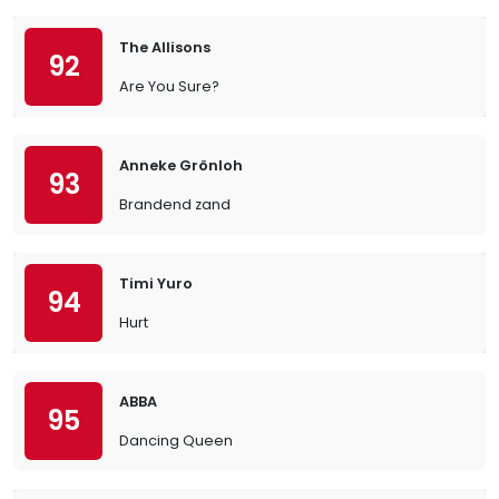
The Allisons
92
Are You Sure?
Anneke Grönloh
93
Brandend zand
Timi Yuro
94
Hurt
ABBA
95
Dancing Queen