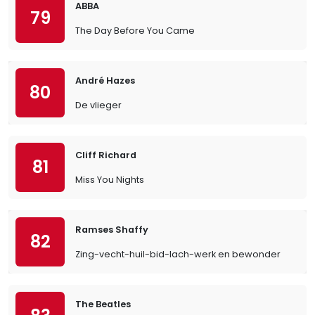
ABBA
79
The Day Before You Came
André Hazes
80
De vlieger
Cliff Richard
81
Miss You Nights
Ramses Shaffy
82
Zing-vecht-huil-bid-lach-werk en bewonder
The Beatles