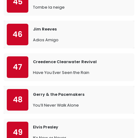
45
Tombe la neige
Jim Reeves
46
Adios Amigo
Creedence Clearwater Revival
47
Have You Ever Seen the Rain
Gerry & the Pacemakers
48
You’ll Never Walk Alone
Elvis Presley
49
It’s Now or Never