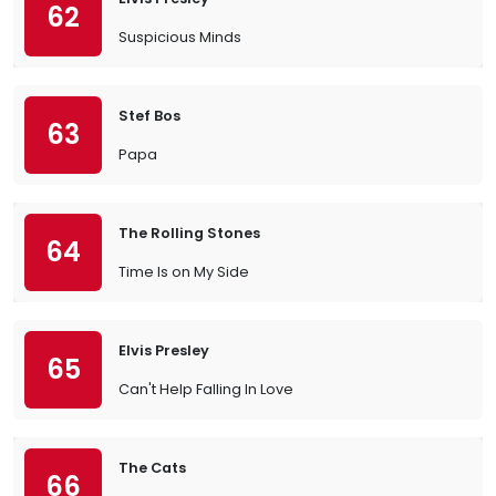
62
Suspicious Minds
Stef Bos
63
Papa
The Rolling Stones
64
Time Is on My Side
Elvis Presley
65
Can't Help Falling In Love
The Cats
66