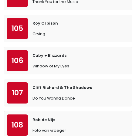
Thank You for the Music
Roy Orbison
105
Crying
Cuby + Blizzards
106
Window of My Eyes
Cliff Richard & The Shadows
107
Do You Wanna Dance
Rob de Nijs
108
Foto van vroeger