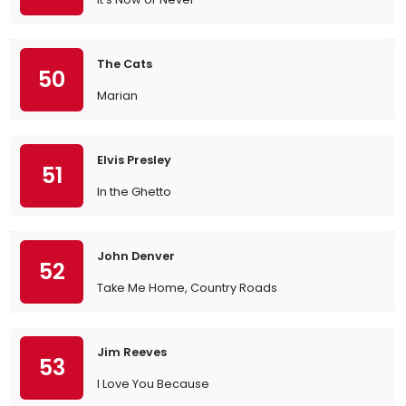
The Cats
50
Marian
Elvis Presley
51
In the Ghetto
John Denver
52
Take Me Home, Country Roads
Jim Reeves
53
I Love You Because