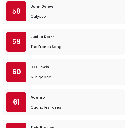
John Denver
58
Calypso
Lucille Starr
59
The French Song
D.C. Lewis
60
Mijn gebed
Adamo
61
Quand les roses
Elvis Presley