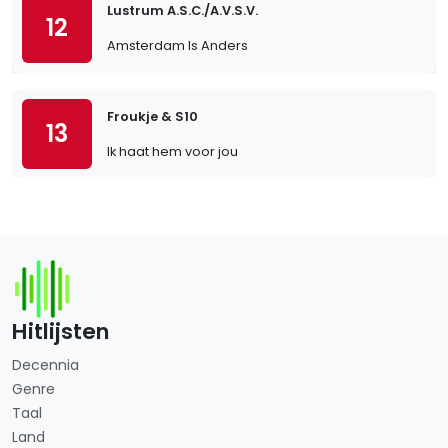
Lustrum A.S.C./A.V.S.V.
12
Amsterdam Is Anders
Froukje & S10
13
Ik haat hem voor jou
Hitlijsten
Decennia
Genre
Taal
Land