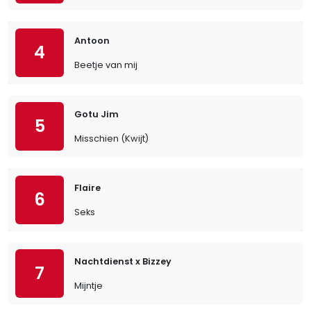
Antoon
4
Beetje van mij
Gotu Jim
5
Misschien (Kwijt)
Flaire
6
Seks
Nachtdienst x Bizzey
7
Mijntje