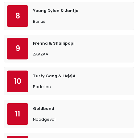
Young Dylan & Jantje
8
Bonus
Frenna & Shallipopi
9
ZAAZAA
Turfy Gang & LA$$A
10
Padellen
Goldband
11
Noodgeval