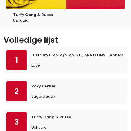
Turfy Gang & Russo
Ushuaia
Volledige lijst
Lustrum U.V.S.V./N.V.V.S.U., ANNO ONS, Jopke va
1
Lotje
Roxy Dekker
2
Sugardaddy
Turfy Gang & Russo
3
Ushuaia