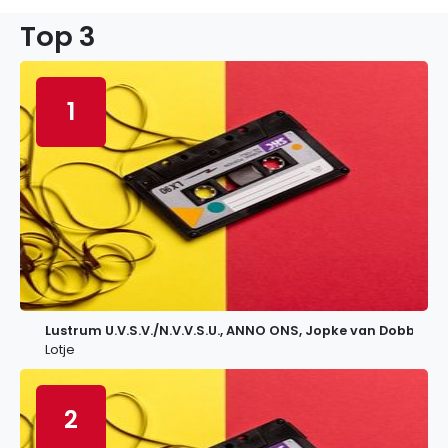
Top 3
1
Lustrum U.V.S.V./N.V.V.S.U., ANNO ONS, Jopke van Dobbenb
Lotje
2