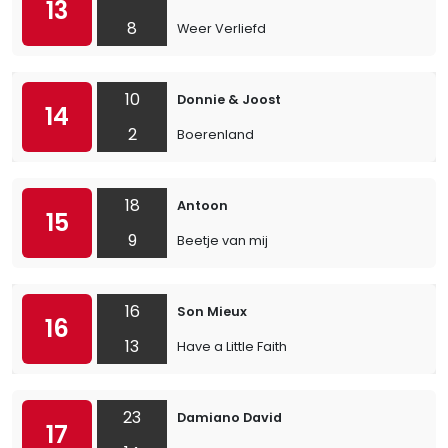
13
8
Weer Verliefd
10
Donnie & Joost
14
2
Boerenland
18
Antoon
15
9
Beetje van mij
16
Son Mieux
16
13
Have a Little Faith
23
Damiano David
17