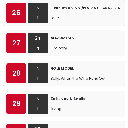
N
Lustrum U.V.S.V./N.V.V.S.U., ANNO ONS
26
1
Lotje
24
Alex Warren
27
4
Ordinary
N
ROLE MODEL
28
1
Sally, When the Wine Runs Out
N
Zoë Livay & Snelle
29
1
Ik zing