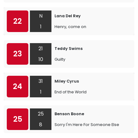
N
Lana Del Rey
22
1
Henry, come on
21
Teddy Swims
23
10
Guilty
31
Miley Cyrus
24
1
End of the World
25
Benson Boone
25
8
Sorry I'm Here For Someone Else