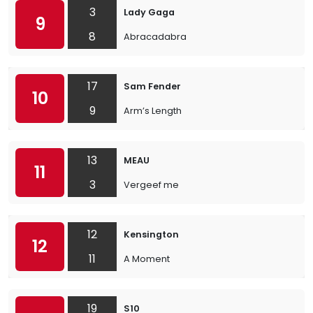
3
Lady Gaga
9
8
Abracadabra
17
Sam Fender
10
9
Arm’s Length
13
MEAU
11
3
Vergeef me
12
Kensington
12
11
A Moment
19
S10