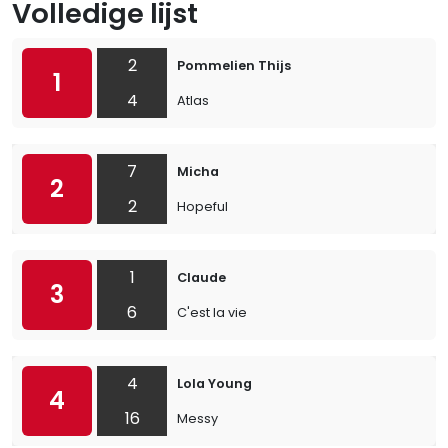
Volledige lijst
2
Pommelien Thijs
1
4
Atlas
7
Micha
2
2
Hopeful
1
Claude
3
6
C'est la vie
4
Lola Young
4
16
Messy