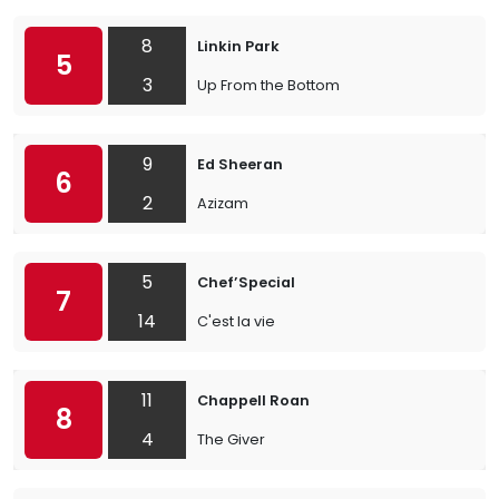
8
Linkin Park
5
3
Up From the Bottom
9
Ed Sheeran
6
2
Azizam
5
Chef’Special
7
14
C'est la vie
11
Chappell Roan
8
4
The Giver