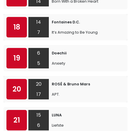
14
Born With a Broken Heart
14
Fontaines D.C.
18
7
It’s Amazing to Be Young
6
Doechii
19
5
Anxiety
20
ROSÉ & Bruno Mars
20
17
APT.
15
LUNA
21
6
Liefste