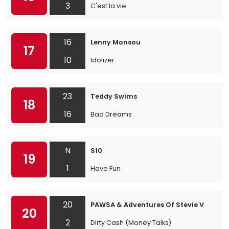
3
C'est la vie
16
Lenny Monsou
17
10
Idolizer
23
Teddy Swims
18
16
Bad Dreams
N
S10
19
1
Have Fun
20
PAWSA & Adventures Of Stevie V
20
2
Dirty Cash (Money Talks)