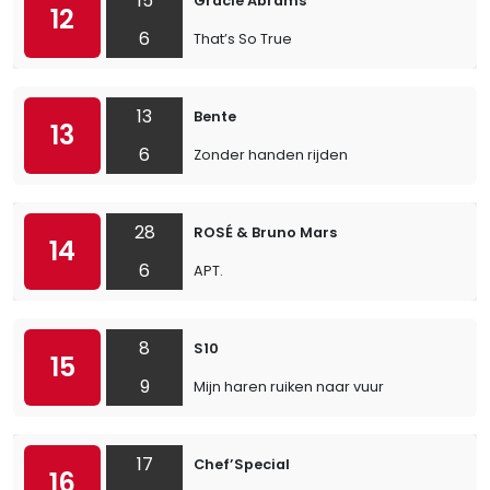
15
Gracie Abrams
12
6
That’s So True
13
Bente
13
6
Zonder handen rijden
28
ROSÉ & Bruno Mars
14
6
APT.
8
S10
15
9
Mijn haren ruiken naar vuur
17
Chef’Special
16