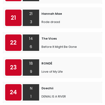
21
Hannah Mae
21
3
Rode draad
14
The Vices
22
6
Before It Might Be Gone
18
RONDÉ
23
9
Love of My Life
N
Doechii
24
1
DENIAL IS A RIVER