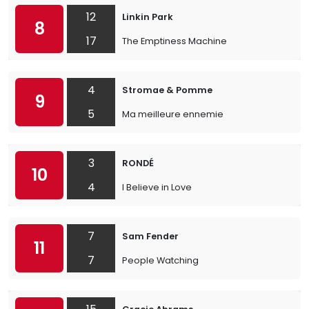
12
Linkin Park
8
17
The Emptiness Machine
4
Stromae & Pomme
9
5
Ma meilleure ennemie
3
RONDÉ
10
4
I Believe in Love
7
Sam Fender
11
7
People Watching