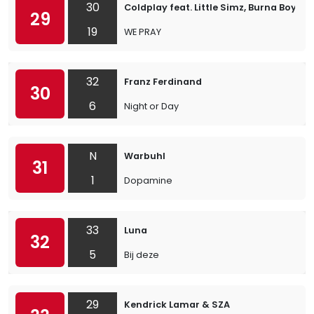
30
Coldplay feat. Little Simz, Burna Boy, E
29
19
WE PRAY
32
Franz Ferdinand
30
6
Night or Day
N
Warbuhl
31
1
Dopamine
33
Luna
32
5
Bij deze
29
Kendrick Lamar & SZA