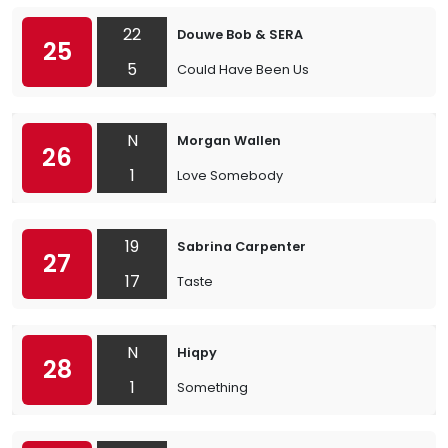
22
Douwe Bob & SERA
25
5
Could Have Been Us
N
Morgan Wallen
26
1
Love Somebody
19
Sabrina Carpenter
27
17
Taste
N
Hiqpy
28
1
Something