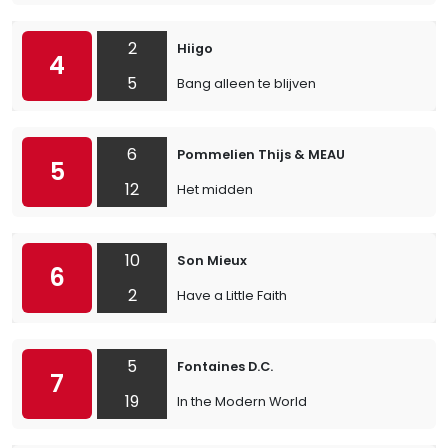
2
Hiigo
4
5
Bang alleen te blijven
6
Pommelien Thijs & MEAU
5
12
Het midden
10
Son Mieux
6
2
Have a Little Faith
5
Fontaines D.C.
7
19
In the Modern World