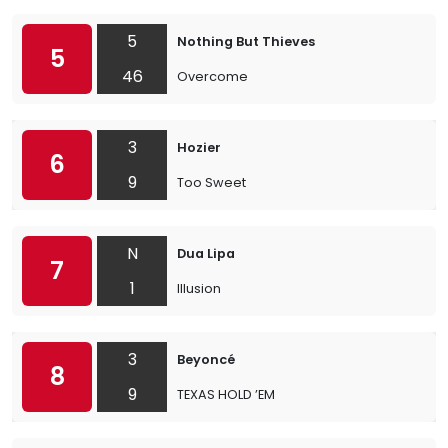
5
Nothing But Thieves
5
46
Overcome
3
Hozier
6
9
Too Sweet
N
Dua Lipa
7
1
Illusion
3
Beyoncé
8
9
TEXAS HOLD ’EM