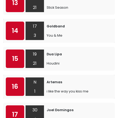
13
21
Stick Season
17
Goldband
14
3
You & Me
19
Dua Lipa
15
21
Houdini
N
Artemas
16
1
i like the way you kiss me
30
Joel Domingos
17