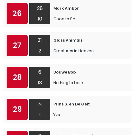
28
Mark Ambor
26
10
Good to Be
31
Glass Animals
27
2
Creatures in Heaven
6
Douwe Bob
28
13
Nothing to Lose
N
Prins S. en De Geit
29
1
Yvo