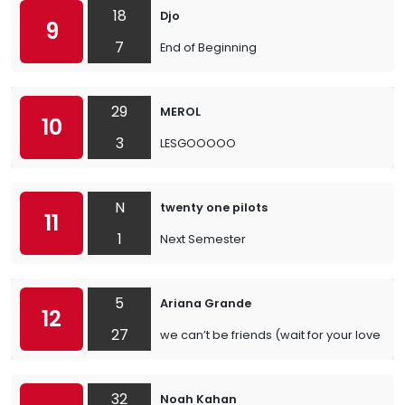
18
Djo
9
7
End of Beginning
29
MEROL
10
3
LESGOOOOO
N
twenty one pilots
11
1
Next Semester
5
Ariana Grande
12
27
we can’t be friends (wait for your love)
32
Noah Kahan