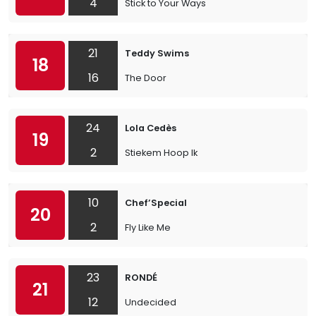
4
Stick to Your Ways
21
Teddy Swims
18
16
The Door
24
Lola Cedès
19
2
Stiekem Hoop Ik
10
Chef’Special
20
2
Fly Like Me
23
RONDÉ
21
12
Undecided