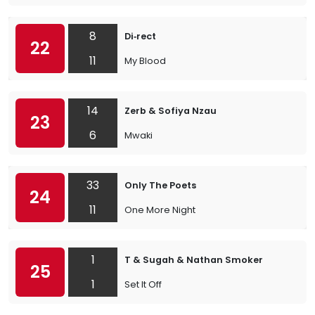
8
Di‐rect
22
11
My Blood
14
Zerb & Sofiya Nzau
23
6
Mwaki
33
Only The Poets
24
11
One More Night
1
T & Sugah & Nathan Smoker
25
1
Set It Off