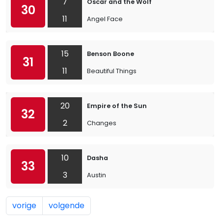
7
Oscar and the Wolf
30
11
Angel Face
15
Benson Boone
31
11
Beautiful Things
20
Empire of the Sun
32
2
Changes
10
Dasha
33
3
Austin
vorige
volgende