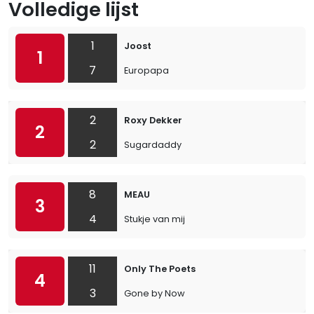
Volledige lijst
1
Joost
1
7
Europapa
2
Roxy Dekker
2
2
Sugardaddy
8
MEAU
3
4
Stukje van mij
11
Only The Poets
4
3
Gone by Now