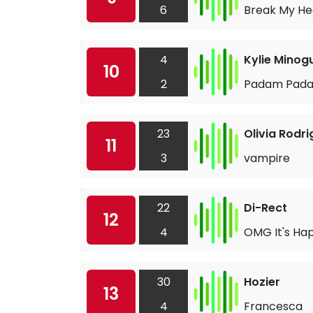
6
Break My He
4
Kylie Minog
10
2
Padam Pad
23
Olivia Rodri
11
3
vampire
22
Di-Rect
12
4
OMG It's Ha
30
Hozier
13
4
Francesca