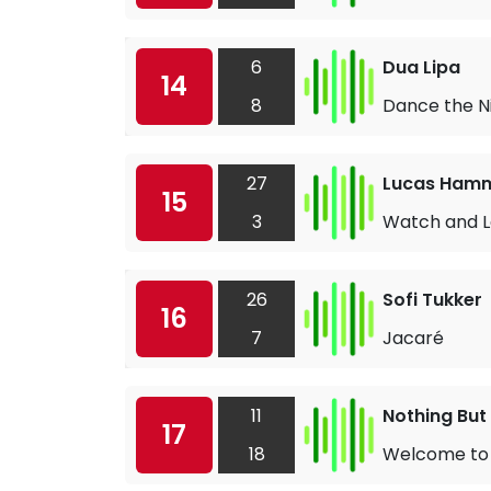
6
Dua Lipa
14
8
Dance the N
27
Lucas Ham
15
3
Watch and L
26
Sofi Tukker
16
7
Jacaré
11
Nothing But
17
18
Welcome to