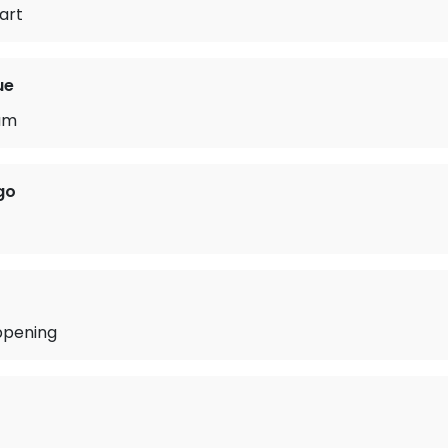
art
ue
am
go
ppening