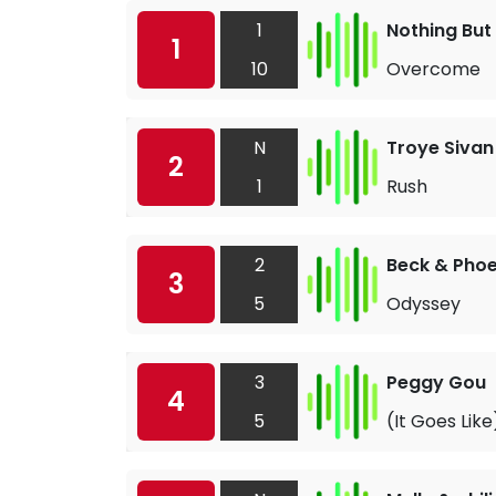
1
Nothing But
1
10
Overcome
N
Troye Sivan
2
1
Rush
2
Beck & Phoe
3
5
Odyssey
3
Peggy Gou
4
5
(It Goes Lik