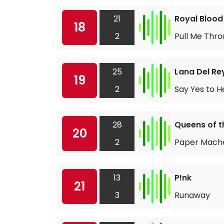
21
Royal Blood
18
2
Pull Me Thr
25
Lana Del Re
19
2
Say Yes to 
28
Queens of t
20
2
Paper Mach
13
P!nk
21
3
Runaway