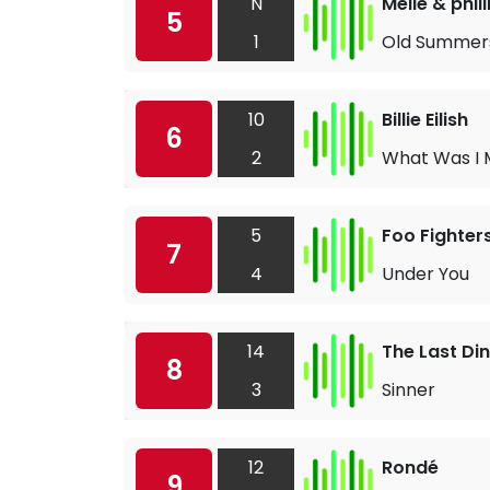
N
Melle & phil
5
1
Old Summer
10
Billie Eilish
6
2
What Was I 
5
Foo Fighter
7
4
Under You
14
The Last Di
8
3
Sinner
12
Rondé
9