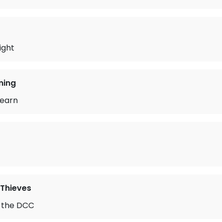
ight
ming
earn
 Thieves
 the DCC