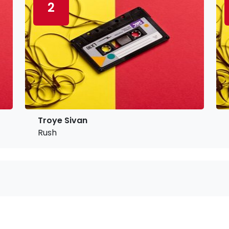
2
Troye Sivan
Rush