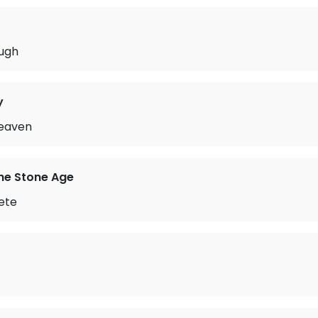
ough
y
Heaven
he Stone Age
ete