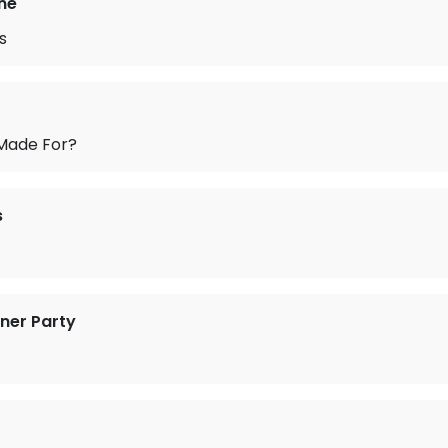
ine
s
Made For?
s
nner Party