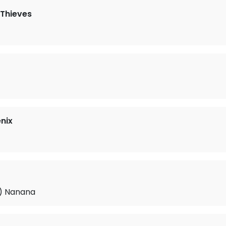
 Thieves
nix
e) Nanana