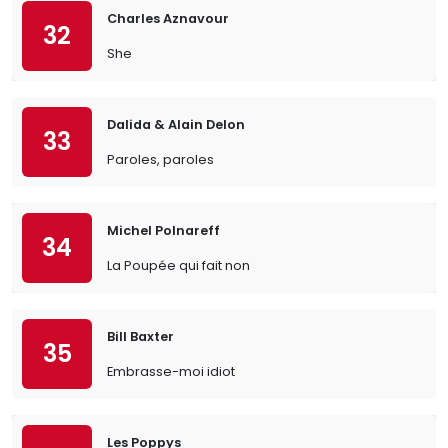
Charles Aznavour
32
She
Dalida & Alain Delon
33
Paroles, paroles
Michel Polnareff
34
La Poupée qui fait non
Bill Baxter
35
Embrasse-moi idiot
Les Poppys