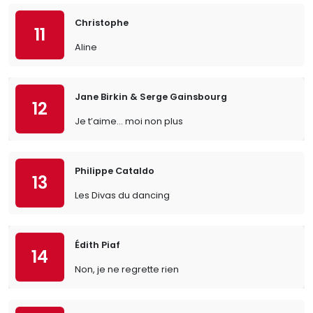
Christophe
11
Aline
Jane Birkin & Serge Gainsbourg
12
Je t’aime… moi non plus
Philippe Cataldo
13
Les Divas du dancing
Édith Piaf
14
Non, je ne regrette rien