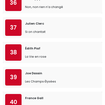
36
Non, non rien n’a changé
Julien Clerc
37
Si on chantait
Édith Piaf
38
La Vie en rose
Joe Dassin
39
Les Champs‐Élysées
France Gall
40