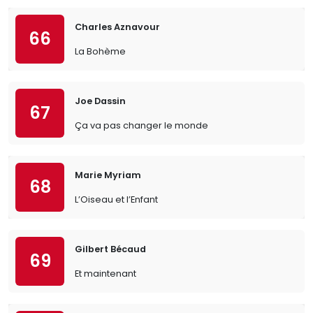
Charles Aznavour
66
La Bohème
Joe Dassin
67
Ça va pas changer le monde
Marie Myriam
68
L’Oiseau et l’Enfant
Gilbert Bécaud
69
Et maintenant