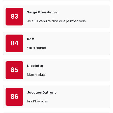
Serge Gainsbourg
83
Je suis venu te dire que je m’en vais
Raft
84
Yaka dansé
Nicoletta
85
Mamy blue
Jacques Dutronc
86
Les Playboys