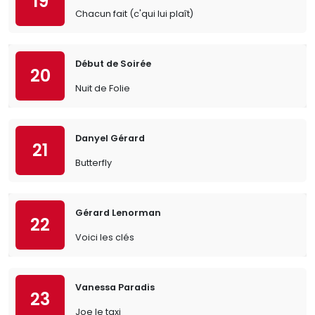
19
Chacun fait (c'qui lui plaît)
Début de Soirée
20
Nuit de Folie
Danyel Gérard
21
Butterfly
Gérard Lenorman
22
Voici les clés
Vanessa Paradis
23
Joe le taxi