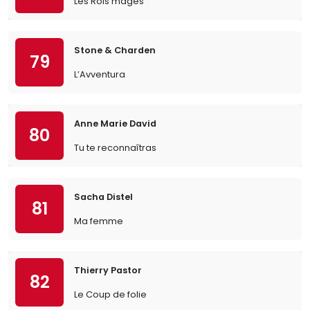
Les Rois mages
Stone & Charden
79
L’Avventura
Anne Marie David
80
Tu te reconnaîtras
Sacha Distel
81
Ma femme
Thierry Pastor
82
Le Coup de folie