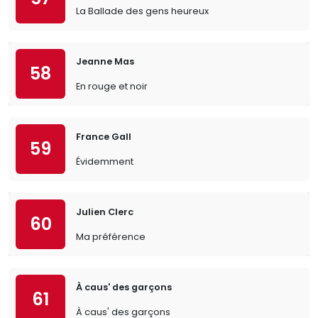
La Ballade des gens heureux
Jeanne Mas
58
En rouge et noir
France Gall
59
Évidemment
Julien Clerc
60
Ma préférence
À caus' des garçons
61
À caus' des garçons