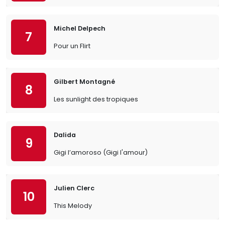
Michel Delpech
7
Pour un Flirt
Gilbert Montagné
8
Les sunlight des tropiques
Dalida
9
Gigi l’amoroso (Gigi l'amour)
Julien Clerc
10
This Melody