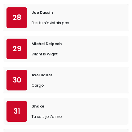
Joe Dassin
28
Et si tu n’existais pas
Michel Delpech
29
Wight is Wight
Axel Bauer
30
Cargo
Shake
31
Tu sais je t’aime