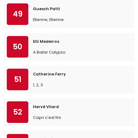
Guesch Patti
49
Etienne, Etienne
Elli Medeiros
50
A Bailar Calypso
Catherine Ferry
51
1, 2, 3
Hervé Vilard
52
Capri c’est fini