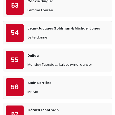
Cookie Dingler
53
Femme libérée
Jean-Jacques Goldman & Michael Jones
54
Je te donne
Dalida
55
Monday Tuesday... Laissez-moi danser
Alain Barrière
56
Ma vie
Gérard Lenorman
57