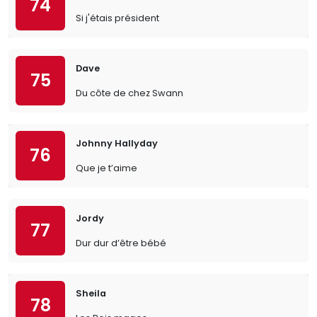
74
Si j'étais président
Dave
75
Du côte de chez Swann
Johnny Hallyday
76
Que je t’aime
Jordy
77
Dur dur d’être bébé
Sheila
78