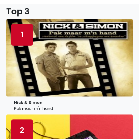
Top 3
1
Nick & Simon
Pak maar m'n hand
2