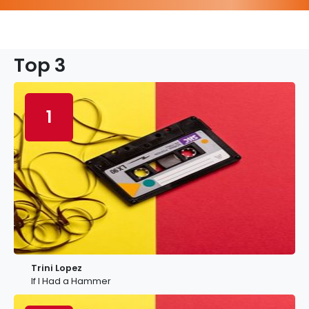
Top 3
1
Trini Lopez
If I Had a Hammer