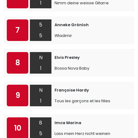
1
Nimm deine weisse Gitarre
5
Anneke Grönloh
7
5
Wladimir
N
Elvis Presley
8
1
Bossa Nova Baby
N
Françoise Hardy
9
1
Tous les garçons et les filles
8
Imca Marina
10
5
Lass mein Herz nicht weinen