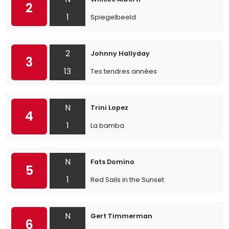
2
1
Spiegelbeeld
2
Johnny Hallyday
3
13
Tes tendres années
N
Trini Lopez
4
1
La bamba
N
Fats Domino
5
1
Red Sails in the Sunset
N
Gert Timmerman
6