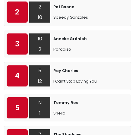
2
Pat Boone
2
10
Speedy Gonzales
10
Anneke Grönloh
3
2
Paradiso
5
Ray Charles
4
12
I Can’t Stop Loving You
N
Tommy Roe
5
1
Sheila
7
The Shadows