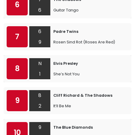
6
6
Guitar Tango
6
Padre Twins
7
9
Rosen Sind Rot (Roses Are Red)
N
Elvis Presley
8
1
She’s Not You
8
Cliff Richard & The Shadows
9
2
It’ll Be Me
9
The Blue Diamonds
10