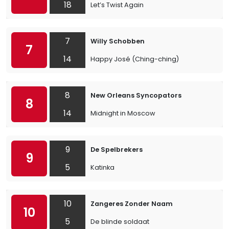
18
Let’s Twist Again
7
Willy Schobben
7
14
Happy José (Ching-ching)
8
New Orleans Syncopators
8
14
Midnight in Moscow
9
De Spelbrekers
9
5
Katinka
10
Zangeres Zonder Naam
10
5
De blinde soldaat