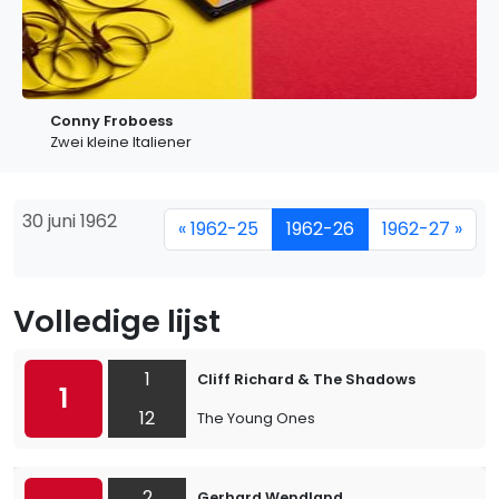
Conny Froboess
Zwei kleine Italiener
30 juni 1962
« 1962-25
1962-26
1962-27 »
Volledige lijst
1
Cliff Richard & The Shadows
1
12
The Young Ones
2
Gerhard Wendland