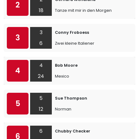
2
18
Tanze mit mir in den Morgen
3
Conny Froboess
3
6
Zwei kleine Italiener
4
Bob Moore
4
24
Mexico
5
Sue Thompson
5
12
Norman
6
Chubby Checker
6