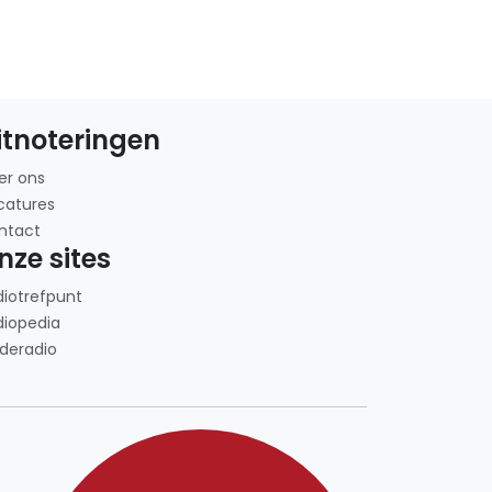
itnoteringen
er ons
catures
ntact
nze sites
diotrefpunt
diopedia
deradio