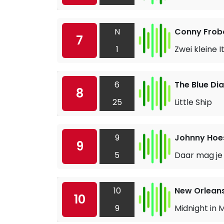
N
Conny Frob
7
1
Zwei kleine I
6
The Blue D
8
25
Little Ship
9
Johnny Hoe
9
5
Daar mag je 
10
New Orlean
10
9
Midnight in