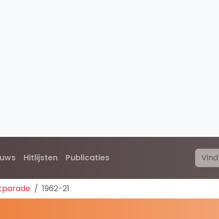
euws
Hitlijsten
Publicaties
itparade
1962-21