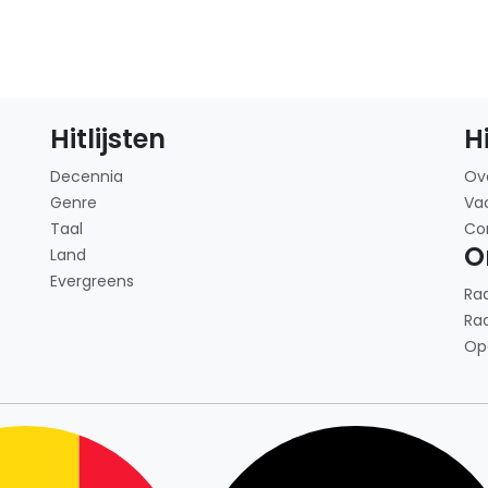
Hitlijsten
H
Decennia
Ov
Genre
Va
Taal
Co
O
Land
Evergreens
Ra
Ra
Op