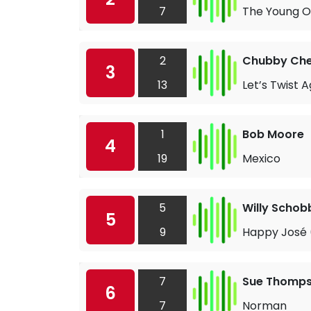
7
The Young 
2
Chubby Che
3
13
Let’s Twist A
1
Bob Moore
4
19
Mexico
5
Willy Schob
5
9
Happy José 
7
Sue Thomp
6
7
Norman