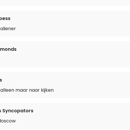
oess
taliener
iamonds
s
alleen maar naar kijken
s Syncopators
 Moscow