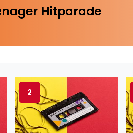
enager Hitparade
2