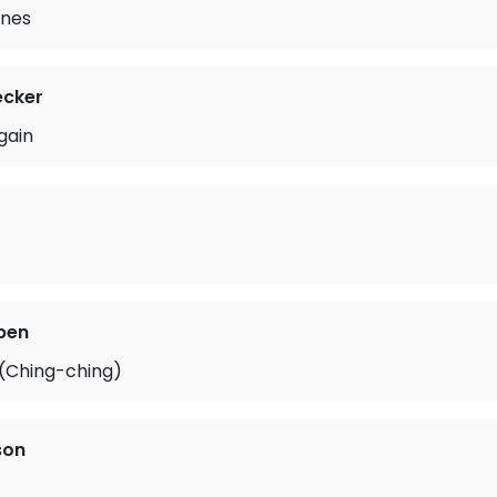
Ones
cker
gain
ben
(Ching-ching)
son